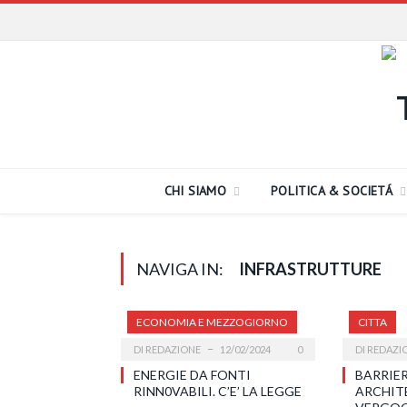
CHI SIAMO
POLITICA & SOCIETÁ
NAVIGA IN:
INFRASTRUTTURE
ECONOMIA E MEZZOGIORNO
CITTA
DI
REDAZIONE
12/02/2024
0
DI
REDAZI
ENERGIE DA FONTI
BARRIE
RINN0VABILI. C’E’ LA LEGGE
ARCHIT