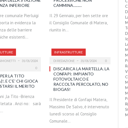
NA DELLA STAZIONE
PROCESSIONE NON
C
NZA INFERIORE
CAMMINA………
C
D
ere comunale Pierluigi
Il 29 Gennaio, per ben sette ore
L
orta in evidenza la
il Consiglio Comunale di Matera,
M
T
nza delle barriere
riunito in…
D
niche esistenti…
I
L
M
RUTTURE
INFRASTRUTTURE
M
P
SIMONETTI
31/01/2024
DI
REDAZIONE
31/01/2024
0
R
0
DISCARICA LA MARTELLA. LA
V
CONFAPI: IMPIANTO
 PER LA TITO
C
FOTOVOLTAICO E
!. E C’E’ CHI GIOCA
M
RACCOLTA PERCOLATO, NO
STARSI IL MERITO
M
BIOGAS!
M
i ,la Tito -Brienza
P
Il Presidente di Confapi Matera,
letata . Anzi no: sarà
R
Massimo De Salvo, è intervenuto
S
l…
lunedì scorso al Consiglio
M
Comunale…