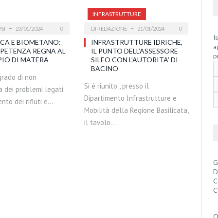
INFRASTRUTTURE
SI
23/01/2024
0
DI
REDAZIONE
21/01/2024
0
I
ICA E BIOMETANO:
INFRASTRUTTURE IDRICHE,
a
MPETENZA REGNA AL
IL PUNTO DELL’ASSESSORE
p
PIO DI MATERA
SILEO CON L’AUTORITA’ DI
BACINO
 grado di non
Si è riunito , presso il
 dei problemi legati
Dipartimento Infrastrutture e
nto dei rifiuti e…
Mobilità della Regione Basilicata,
il tavolo…
G
D
C
C
Q