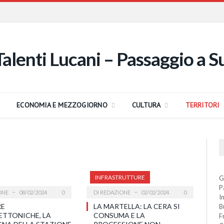
ECONOMIA E MEZZOGIORNO
CULTURA
TERRITORI
INFRASTRUTTURE
G
P
ONE
08/02/2024
0
DI
REDAZIONE
02/02/2024
0
I
RE
LA MARTELLA: LA CERA SI
B
ETTONICHE, LA
CONSUMA E LA
F