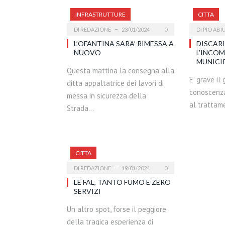
INFRASTRUTTURE
CITTA
DI
REDAZIONE
23/01/2024
0
DI
PIO ABIU
L’OFANTINA SARA’ RIMESSA A
DISCAR
NUOVO
L’INCO
MUNICI
Questa mattina la consegna alla
E’ grave il
ditta appaltatrice dei lavori di
conoscenza
messa in sicurezza della
al trattame
Strada…
CITTA
DI
REDAZIONE
19/01/2024
0
LE FAL, TANTO FUMO E ZERO
SERVIZI
Un altro spot, forse il peggiore
della tragica esperienza di