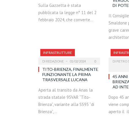
VERGOG
Sulla Gazzetta è stata
DI POTE
pubblicata la legge n° 11 del 2
Il Consigli
febbraio 2024, che converte…
Smaldone p
grave care
architetto
INFRASTRUTTURE
INFRAST
DI
REDAZIONE
01/02/2024
0
DI
PIETRO 
TITO-BRIENZA, FINALMENTE
FUNZIONANTE LA PRIMA
45 ANNI
TRASVERSALE LUCANA
BRIENZA|
AD INTE
Aperta al transito da Anas la
strada statale 95VAR “Tito-
Dopo 45 ann
Brienza”, variante alla SS95 “di
viene comp
Brienza”,…
aperto il i