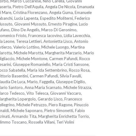
orbo, Marco Cuccarese, Nino Carella, Giovanni
aserta, Pietro Dell’Aquila, Angela De Nicola, Emanuela
i Mare, Cristina Florenzano, Angela Guma, Emanuele
abanchi, Lucia Lapenta, Espedito Moliterni, Federico
ussuto, Giovanni Mussuto, Ernesto Piragine, Lucio
ufano, Dino De Angelis, Marco Di Geronimo,
omenico Friolo, Francesca Iacovino, Lidia Lavecchia,
da Leone, Teresa Lettieri, Antonietta Lisco, Antonio
otierzo, Valerio Lottino, Michele Luongo, Martina
arotta, Michele Marotta, Margherita Marzario, Mario
igliaccio, Michele Montone, Carmen Pafundi, Rocco
esarini, Giuseppe Romaniello, Maria Cristi Sansone,
occo Sabatella, Maria Ida Settembrino, Rocco Rosa,
ittorio Basentini, Carmen Pafundi, Silvia Favulli,
laudia De Luca, Mario, Faggella, Giuseppe Digilio,
ario Santoro, Anna Maria Scarnato, Michele Strazza,
arco Tedesco, Vito Telesca, Giovanni Vaccaro,
argherita Lopergolo, Gerardo Lisco, Francesco
ellegrino, Michele Petruzzo, Piero Ragone, Pinuccio
inaldi, Michele Saponaro, Pietro Simonetti, Fabio
trinati, Armando Tita, Margherita Enrichetta Torrio,
immo Toscano, Rossella Villani, Teri Volini