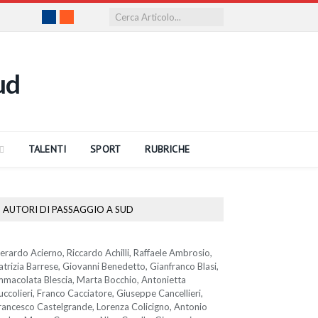
Facebook
RSS
TALENTI
SPORT
RUBRICHE
AUTORI DI PASSAGGIO A SUD
erardo Acierno, Riccardo Achilli, Raffaele Ambrosio,
atrizia Barrese, Giovanni Benedetto, Gianfranco Blasi,
mmacolata Blescia, Marta Bocchio, Antonietta
uccolieri, Franco Cacciatore, Giuseppe Cancellieri,
rancesco Castelgrande, Lorenza Colicigno, Antonio