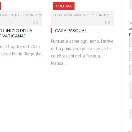
CULTURA
CO MUSSUTO
22/04/2025
DI
PATRIZIA BARRESE
13/04/2025
0
0
I
a
O L’INIZIO DELLA
CARA PASQUA!
p
” VATICANA?
Puntuale come ogni anno, l’arrivo
el 21 aprile del 2025
della primavera porta con sé le
 Jorge Mario Bergoglio,
celebrazioni della Pasqua.
Manca…