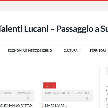
ECONOMIA E MEZZOGIORNO
CULTURA
TERRITORI
CITTA
G
P
A BARRESE
25/07/2025
DI
PATRIZIA BARRESE
13/07/2025
I
0
0
B
F
 CHE HANNO FATTO
MARE MARE…