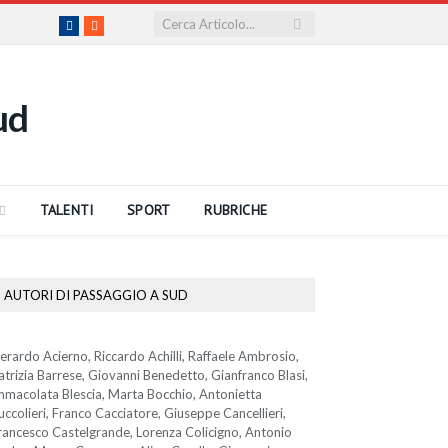
Facebook
RSS
TALENTI
SPORT
RUBRICHE
AUTORI DI PASSAGGIO A SUD
erardo Acierno, Riccardo Achilli, Raffaele Ambrosio,
atrizia Barrese, Giovanni Benedetto, Gianfranco Blasi,
mmacolata Blescia, Marta Bocchio, Antonietta
uccolieri, Franco Cacciatore, Giuseppe Cancellieri,
rancesco Castelgrande, Lorenza Colicigno, Antonio