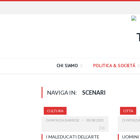
CHI SIAMO
POLITICA & SOCIETÁ
NAVIGA IN:
SCENARI
CULTURA
CITTA
DI
PATRIZIA BARRESE
03/08/2025
DI
PATRIZI
0
I MALEDUCATI DELL’ARTE
UOMINI