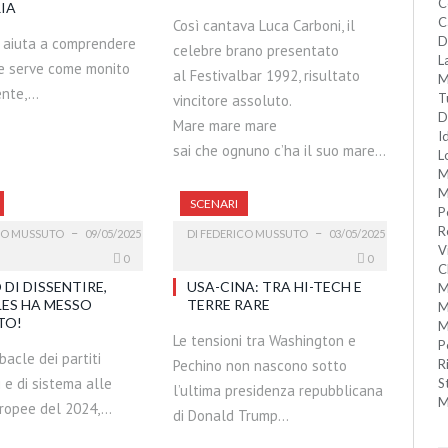
C
IA
C
Così cantava Luca Carboni, il
D
ci aiuta a comprendere
celebre brano presentato
L
 e serve come monito
al Festivalbar 1992, risultato
M
sente,…
T
vincitore assoluto.
D
Mare mare mare
I
sai che ognuno c’ha il suo mare…
L
M
M
SCENARI
P
R
CO MUSSUTO
09/05/2025
DI
FEDERICO MUSSUTO
03/05/2025
V
0
0
C
 DI DISSENTIRE,
USA-CINA: TRA HI-TECH E
M
LES HA MESSO
TERRE RARE
M
TO!
M
Le tensioni tra Washington e
P
acle dei partiti
Pechino non nascono sotto
R
i e di sistema alle
S
l’ultima presidenza repubblicana
M
uropee del 2024,…
di Donald Trump…