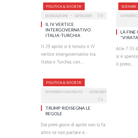
POLITICA & SOCIETA'
SCENARI
DI
REDAZIONE
02/05/2025
0
DI
FEDERI
IL IV VERTICE
INTERGOVERNATIVO
LA FINE 
ITALIA-TURCHIA
“VIRATA
Il 29 aprile si è tenuto il IV
Alle 7:35 d
vertice intergovernativo tra
si è spento
Italia e Turchia, con…
il primo…
POLITICA & SOCIETA'
DI
FEDERICO MUSSUTO
10/04/2025
0
TRUMP RIDISEGNA LE
REGOLE
Dai primi giorni di aprile non si fa
altro se non parlare e…