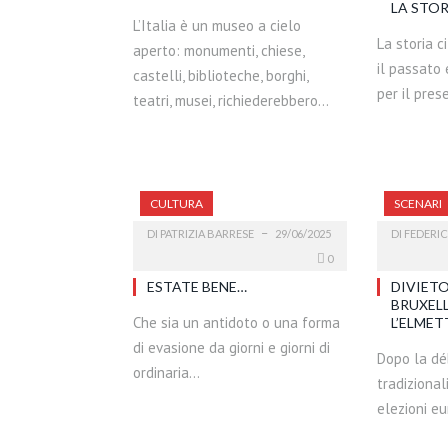
LA STOR
L’Italia è un museo a cielo
La storia 
aperto: monumenti, chiese,
il passato
castelli, biblioteche, borghi,
per il pre
teatri, musei, richiederebbero…
CULTURA
SCENARI
DI
PATRIZIA BARRESE
29/06/2025
DI
FEDERI
0
ESTATE BENE…
DIVIETO
BRUXEL
Che sia un antidoto o una forma
L’ELMET
di evasione da giorni e giorni di
Dopo la déb
ordinaria…
tradizional
elezioni e