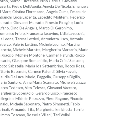
orbo, Marco Cuccarese, Nino Carella, Giovanni
aserta, Pietro Dell’Aquila, Angela De Nicola, Emanuela
i Mare, Cristina Florenzano, Angela Guma, Emanuele
abanchi, Lucia Lapenta, Espedito Moliterni, Federico
ussuto, Giovanni Mussuto, Ernesto Piragine, Lucio
ufano, Dino De Angelis, Marco Di Geronimo,
omenico Friolo, Francesca Iacovino, Lidia Lavecchia,
da Leone, Teresa Lettieri, Antonietta Lisco, Antonio
otierzo, Valerio Lottino, Michele Luongo, Martina
arotta, Michele Marotta, Margherita Marzario, Mario
igliaccio, Michele Montone, Carmen Pafundi, Rocco
esarini, Giuseppe Romaniello, Maria Cristi Sansone,
occo Sabatella, Maria Ida Settembrino, Rocco Rosa,
ittorio Basentini, Carmen Pafundi, Silvia Favulli,
laudia De Luca, Mario, Faggella, Giuseppe Digilio,
ario Santoro, Anna Maria Scarnato, Michele Strazza,
arco Tedesco, Vito Telesca, Giovanni Vaccaro,
argherita Lopergolo, Gerardo Lisco, Francesco
ellegrino, Michele Petruzzo, Piero Ragone, Pinuccio
inaldi, Michele Saponaro, Pietro Simonetti, Fabio
trinati, Armando Tita, Margherita Enrichetta Torrio,
immo Toscano, Rossella Villani, Teri Volini