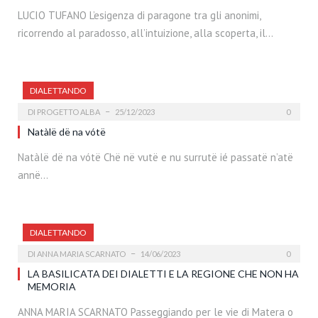
LUCIO TUFANO L’esigenza di paragone tra gli anonimi,
ricorrendo al paradosso, all’intuizione, alla scoperta, il…
DIALETTANDO
DI
PROGETTO ALBA
25/12/2023
0
Natàlë dë na vótë
Natàlë dë na vótë Chë në vutë e nu surrutë ié passatë n’atë
annë…
DIALETTANDO
DI
ANNA MARIA SCARNATO
14/06/2023
0
LA BASILICATA DEI DIALETTI E LA REGIONE CHE NON HA
MEMORIA
ANNA MARIA SCARNATO Passeggiando per le vie di Matera o