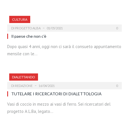
CULTURA
DI
PROGETTO ALBA
01/05/2021
0
Il paese che non c’è
Dopo quasi 4 anni, oggi non ci sarà il consueto appuntamento
mensile con le…
DIALETTANDO
DI
REDAZIONE
16/04/2021
0
TUTELARE I RICERCATORI DI DIALETTOLOGIA
Vasi di coccio in mezzo ai vasi di ferro. Sei ricercatori del
progetto A:L.Ba, legato…