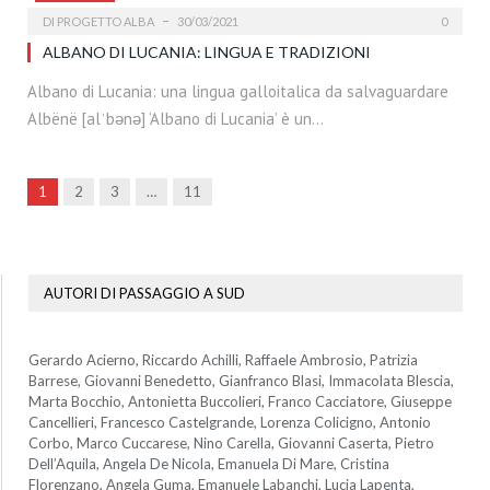
DI
PROGETTO ALBA
30/03/2021
0
ALBANO DI LUCANIA: LINGUA E TRADIZIONI
Albano di Lucania: una lingua galloitalica da salvaguardare
Albënë [alˈbənə] ‘Albano di Lucania’ è un…
Prossima
1
2
3
…
11
AUTORI DI PASSAGGIO A SUD
Gerardo Acierno, Riccardo Achilli, Raffaele Ambrosio, Patrizia
Barrese, Giovanni Benedetto, Gianfranco Blasi, Immacolata Blescia,
Marta Bocchio, Antonietta Buccolieri, Franco Cacciatore, Giuseppe
Cancellieri, Francesco Castelgrande, Lorenza Colicigno, Antonio
Corbo, Marco Cuccarese, Nino Carella, Giovanni Caserta, Pietro
Dell’Aquila, Angela De Nicola, Emanuela Di Mare, Cristina
Florenzano, Angela Guma, Emanuele Labanchi, Lucia Lapenta,