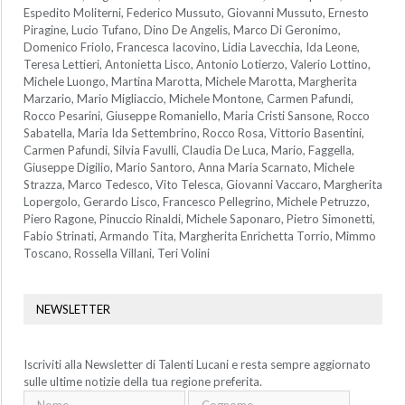
Espedito Moliterni, Federico Mussuto, Giovanni Mussuto, Ernesto
Piragine, Lucio Tufano, Dino De Angelis, Marco Di Geronimo,
Domenico Friolo, Francesca Iacovino, Lidia Lavecchia, Ida Leone,
Teresa Lettieri, Antonietta Lisco, Antonio Lotierzo, Valerio Lottino,
Michele Luongo, Martina Marotta, Michele Marotta, Margherita
Marzario, Mario Migliaccio, Michele Montone, Carmen Pafundi,
Rocco Pesarini, Giuseppe Romaniello, Maria Cristi Sansone, Rocco
Sabatella, Maria Ida Settembrino, Rocco Rosa, Vittorio Basentini,
Carmen Pafundi, Silvia Favulli, Claudia De Luca, Mario, Faggella,
Giuseppe Digilio, Mario Santoro, Anna Maria Scarnato, Michele
Strazza, Marco Tedesco, Vito Telesca, Giovanni Vaccaro, Margherita
Lopergolo, Gerardo Lisco, Francesco Pellegrino, Michele Petruzzo,
Piero Ragone, Pinuccio Rinaldi, Michele Saponaro, Pietro Simonetti,
Fabio Strinati, Armando Tita, Margherita Enrichetta Torrio, Mimmo
Toscano, Rossella Villani, Teri Volini
NEWSLETTER
Iscriviti alla Newsletter di Talenti Lucani e resta sempre aggiornato
sulle ultime notizie della tua regione preferita.