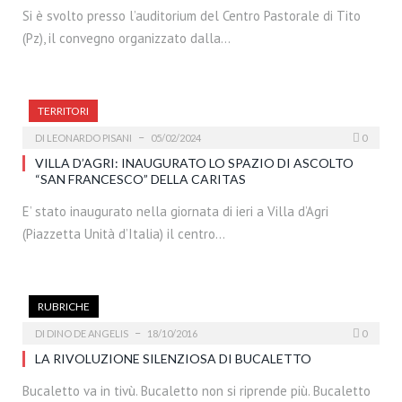
Si è svolto presso l’auditorium del Centro Pastorale di Tito
(Pz), il convegno organizzato dalla…
TERRITORI
DI
LEONARDO PISANI
05/02/2024
0
VILLA D’AGRI: INAUGURATO LO SPAZIO DI ASCOLTO
“SAN FRANCESCO” DELLA CARITAS
E’ stato inaugurato nella giornata di ieri a Villa d’Agri
(Piazzetta Unità d’Italia) il centro…
RUBRICHE
DI
DINO DE ANGELIS
18/10/2016
0
LA RIVOLUZIONE SILENZIOSA DI BUCALETTO
Bucaletto va in tivù. Bucaletto non si riprende più. Bucaletto