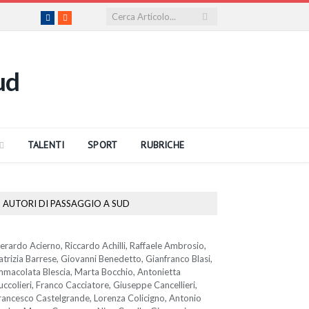
Facebook
RSS
TALENTI
SPORT
RUBRICHE
AUTORI DI PASSAGGIO A SUD
erardo Acierno, Riccardo Achilli, Raffaele Ambrosio,
atrizia Barrese, Giovanni Benedetto, Gianfranco Blasi,
mmacolata Blescia, Marta Bocchio, Antonietta
uccolieri, Franco Cacciatore, Giuseppe Cancellieri,
rancesco Castelgrande, Lorenza Colicigno, Antonio