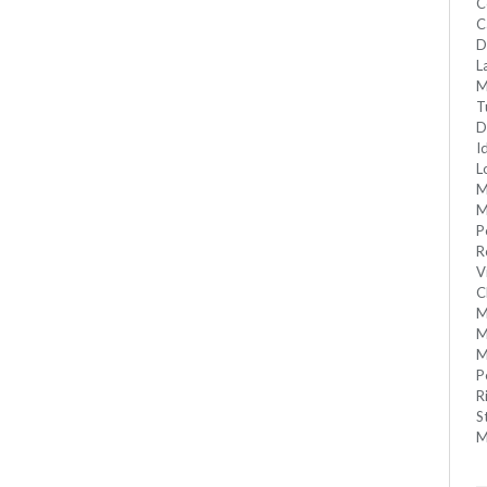
C
C
D
L
M
T
D
I
L
M
M
P
R
V
C
M
M
M
P
R
S
M