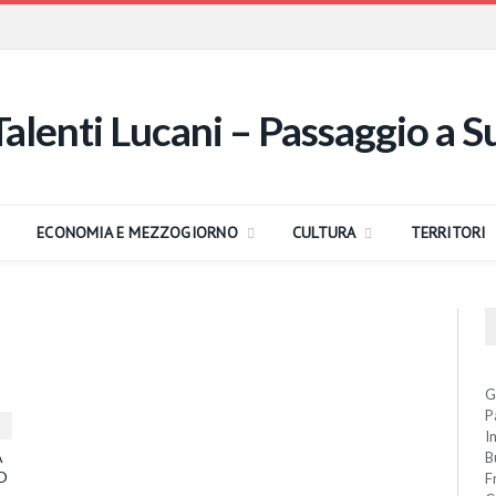
ECONOMIA E MEZZOGIORNO
CULTURA
TERRITORI
G
P
I
A
B
O
F