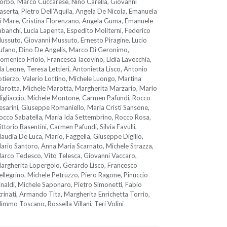
orbo, Marco Cuccarese, Nino Carella, Giovanni
aserta, Pietro Dell’Aquila, Angela De Nicola, Emanuela
i Mare, Cristina Florenzano, Angela Guma, Emanuele
abanchi, Lucia Lapenta, Espedito Moliterni, Federico
ussuto, Giovanni Mussuto, Ernesto Piragine, Lucio
ufano, Dino De Angelis, Marco Di Geronimo,
omenico Friolo, Francesca Iacovino, Lidia Lavecchia,
da Leone, Teresa Lettieri, Antonietta Lisco, Antonio
otierzo, Valerio Lottino, Michele Luongo, Martina
arotta, Michele Marotta, Margherita Marzario, Mario
igliaccio, Michele Montone, Carmen Pafundi, Rocco
esarini, Giuseppe Romaniello, Maria Cristi Sansone,
occo Sabatella, Maria Ida Settembrino, Rocco Rosa,
ittorio Basentini, Carmen Pafundi, Silvia Favulli,
laudia De Luca, Mario, Faggella, Giuseppe Digilio,
ario Santoro, Anna Maria Scarnato, Michele Strazza,
arco Tedesco, Vito Telesca, Giovanni Vaccaro,
argherita Lopergolo, Gerardo Lisco, Francesco
ellegrino, Michele Petruzzo, Piero Ragone, Pinuccio
inaldi, Michele Saponaro, Pietro Simonetti, Fabio
trinati, Armando Tita, Margherita Enrichetta Torrio,
immo Toscano, Rossella Villani, Teri Volini