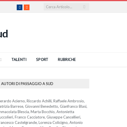
Facebook
RSS
TALENTI
SPORT
RUBRICHE
AUTORI DI PASSAGGIO A SUD
erardo Acierno, Riccardo Achilli, Raffaele Ambrosio,
atrizia Barrese, Giovanni Benedetto, Gianfranco Blasi,
mmacolata Blescia, Marta Bocchio, Antonietta
uccolieri, Franco Cacciatore, Giuseppe Cancellieri,
rancesco Castelgrande, Lorenza Colicigno, Antonio