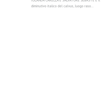
IOLANDA CARELLA E SALVATORE SEBASTE È il
diminutivo italico del calvus, luogo raso…