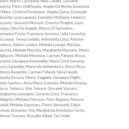
orbo, Marco Cuccarese, Nino Carella, Giovanni
aserta, Pietro Dell’Aquila, Angela De Nicola, Emanuela
i Mare, Cristina Florenzano, Angela Guma, Emanuele
abanchi, Lucia Lapenta, Espedito Moliterni, Federico
ussuto, Giovanni Mussuto, Ernesto Piragine, Lucio
ufano, Dino De Angelis, Marco Di Geronimo,
omenico Friolo, Francesca Iacovino, Lidia Lavecchia,
da Leone, Teresa Lettieri, Antonietta Lisco, Antonio
otierzo, Valerio Lottino, Michele Luongo, Martina
arotta, Michele Marotta, Margherita Marzario, Mario
igliaccio, Michele Montone, Carmen Pafundi, Rocco
esarini, Giuseppe Romaniello, Maria Cristi Sansone,
occo Sabatella, Maria Ida Settembrino, Rocco Rosa,
ittorio Basentini, Carmen Pafundi, Silvia Favulli,
laudia De Luca, Mario, Faggella, Giuseppe Digilio,
ario Santoro, Anna Maria Scarnato, Michele Strazza,
arco Tedesco, Vito Telesca, Giovanni Vaccaro,
argherita Lopergolo, Gerardo Lisco, Francesco
ellegrino, Michele Petruzzo, Piero Ragone, Pinuccio
inaldi, Michele Saponaro, Pietro Simonetti, Fabio
trinati, Armando Tita, Margherita Enrichetta Torrio,
immo Toscano, Rossella Villani, Teri Volini