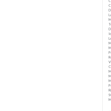
C
C
D
L
M
T
D
I
L
M
M
P
R
V
C
M
M
M
P
R
S
M