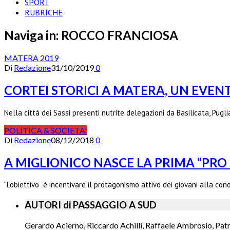
SPORT
RUBRICHE
Naviga in:
ROCCO FRANCIOSA
MATERA 2019
Di
Redazione
31/10/2019
0
CORTEI STORICI A MATERA, UN EVEN
Nella città dei Sassi presenti nutrite delegazioni da Basilicata, Pug
POLITICA & SOCIETA'
Di
Redazione
08/12/2018
0
A MIGLIONICO NASCE LA PRIMA “PRO 
“L’obiettivo è incentivare il protagonismo attivo dei giovani alla co
AUTORI di PASSAGGIO A SUD
Gerardo Acierno, Riccardo Achilli, Raffaele Ambrosio, Pat