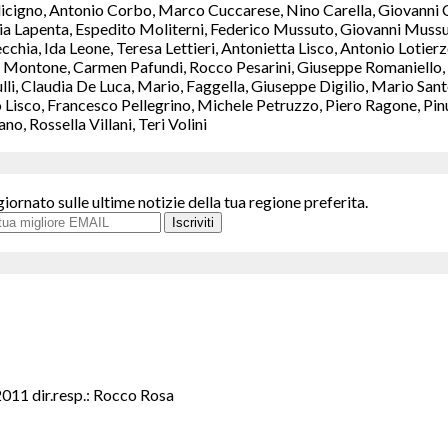
icigno, Antonio Corbo, Marco Cuccarese, Nino Carella, Giovanni C
a Lapenta, Espedito Moliterni, Federico Mussuto, Giovanni Mussut
chia, Ida Leone, Teresa Lettieri, Antonietta Lisco, Antonio Lotie
Montone, Carmen Pafundi, Rocco Pesarini, Giuseppe Romaniello, M
ulli, Claudia De Luca, Mario, Faggella, Giuseppe Digilio, Mario S
isco, Francesco Pellegrino, Michele Petruzzo, Piero Ragone, Pinuc
, Rossella Villani, Teri Volini
giornato sulle ultime notizie della tua regione preferita.
Iscriviti
2011 dir.resp.: Rocco Rosa