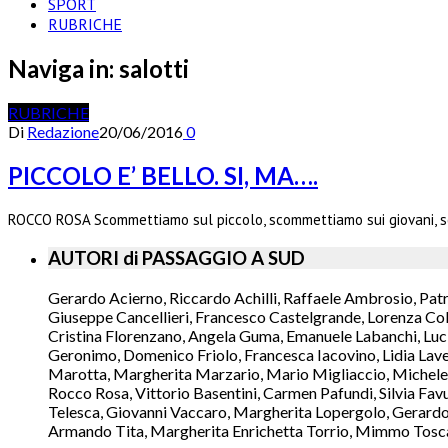
SPORT
RUBRICHE
Naviga in:
salotti
RUBRICHE
Di
Redazione
20/06/2016
0
PICCOLO E’ BELLO. SI, MA….
ROCCO ROSA Scommettiamo sul piccolo, scommettiamo sui giovani, s
AUTORI di PASSAGGIO A SUD
Gerardo Acierno, Riccardo Achilli, Raffaele Ambrosio, Pat
Giuseppe Cancellieri, Francesco Castelgrande, Lorenza Col
Cristina Florenzano, Angela Guma, Emanuele Labanchi, Luci
Geronimo, Domenico Friolo, Francesca Iacovino, Lidia Lavec
Marotta, Margherita Marzario, Mario Migliaccio, Michele 
Rocco Rosa, Vittorio Basentini, Carmen Pafundi, Silvia Fav
Telesca, Giovanni Vaccaro, Margherita Lopergolo, Gerardo L
Armando Tita, Margherita Enrichetta Torrio, Mimmo Toscano