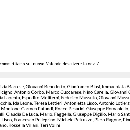
commettiamo sul nuovo. Volendo descrivere la novità…
rizia Barrese, Giovanni Benedetto, Gianfranco Blasi, Immacolata B
icigno, Antonio Corbo, Marco Cuccarese, Nino Carella, Giovanni C
a Lapenta, Espedito Moliterni, Federico Mussuto, Giovanni Mussut
chia, Ida Leone, Teresa Lettieri, Antonietta Lisco, Antonio Lotie
Montone, Carmen Pafundi, Rocco Pesarini, Giuseppe Romaniello, M
ulli, Claudia De Luca, Mario, Faggella, Giuseppe Digilio, Mario S
isco, Francesco Pellegrino, Michele Petruzzo, Piero Ragone, Pinuc
, Rossella Villani, Teri Volini