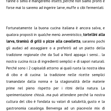
farine o simili e mangeremo insetti, perchè non siamo pronti e
forse mai lo saremo ad ingerire larve, muffe o cibi fermentati.
Fortunatamente la buona cucina italiana è ancora salva, e
qualora proposti in qualche menù avveniristico,
tortellini alla
larva, tiramisù di grilli o pizze alla cavalletta
, saranno pochi
gli audaci ad assaggiare o a preferirli ad un piatto della
tradizione regionale che da Sud a Nord appaga i sensi… la
nostra cucina ricca di ingredienti semplici e di sapori naturali.
Perché sono i 2 capisaldi attorno ai quali ruota la nostra idea
di cibo e di cucina: la tradizione nelle ricette semplici
tramandate dalla nonna e la stagionalità delle materie
prime nel pieno rispetto per i ritmi della natura. La
sperimentazione chissà…ma può attendere perché la nostra
cultura del cibo è fondata su valori di salubrità, gusto e la
gastronomia casalinga. Benvenga ad un piacevole mix di