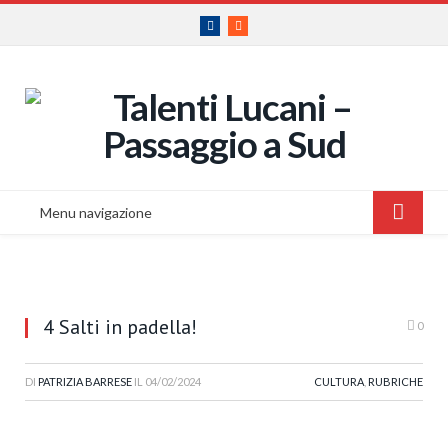
Facebook
RSS
Menu navigazione
4 Salti in padella!
0
DI
PATRIZIA BARRESE
IL
04/02/2024
CULTURA
,
RUBRICHE