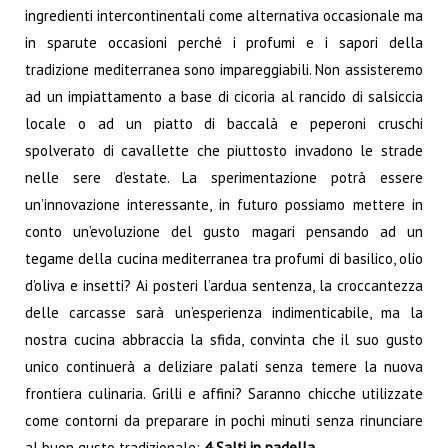
ingredienti intercontinentali come alternativa occasionale ma
in sparute occasioni perché i profumi e i sapori della
tradizione mediterranea sono impareggiabili. Non assisteremo
ad un impiattamento a base di cicoria al rancido di salsiccia
locale o ad un piatto di baccalà e peperoni cruschi
spolverato di cavallette che piuttosto invadono le strade
nelle sere d’estate. La sperimentazione potrà essere
un’innovazione interessante, in futuro possiamo mettere in
conto un’evoluzione del gusto magari pensando ad un
tegame della cucina mediterranea tra profumi di basilico, olio
d’oliva e insetti? Ai posteri l’ardua sentenza, la croccantezza
delle carcasse sarà un’esperienza indimenticabile, ma la
nostra cucina abbraccia la sfida, convinta che il suo gusto
unico continuerà a deliziare palati senza temere la nuova
frontiera culinaria. Grilli e affini? Saranno chicche utilizzate
come contorni da preparare in pochi minuti senza rinunciare
al buon gusto tradizionale:
4 Salti in padella.