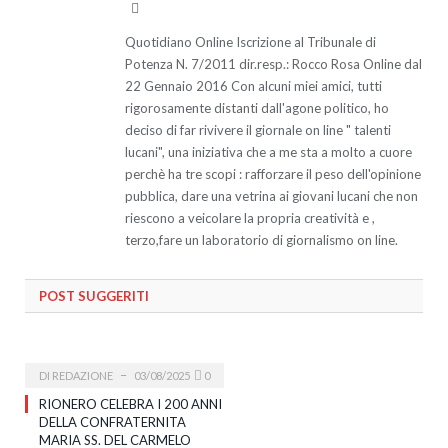
Website
Quotidiano Online Iscrizione al Tribunale di
Potenza N. 7/2011 dir.resp.: Rocco Rosa Online dal
22 Gennaio 2016 Con alcuni miei amici, tutti
rigorosamente distanti dall'agone politico, ho
deciso di far rivivere il giornale on line " talenti
lucani", una iniziativa che a me sta a molto a cuore
perchè ha tre scopi : rafforzare il peso dell'opinione
pubblica, dare una vetrina ai giovani lucani che non
riescono a veicolare la propria creatività e ,
terzo,fare un laboratorio di giornalismo on line.
POST SUGGERITI
DI
REDAZIONE
03/08/2025
0
RIONERO CELEBRA I 200 ANNI
DELLA CONFRATERNITA
MARIA SS. DEL CARMELO