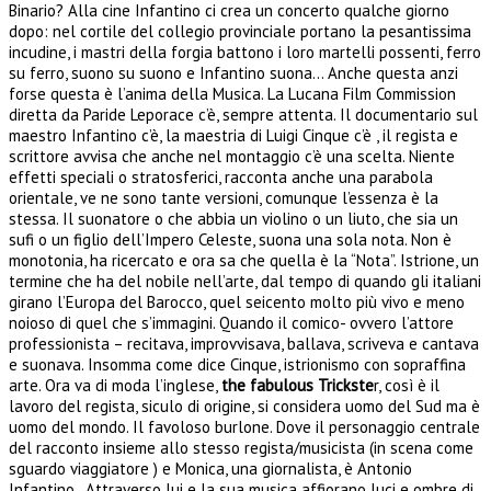
Binario? Alla cine Infantino ci crea un concerto qualche giorno
dopo: nel cortile del collegio provinciale portano la pesantissima
incudine, i mastri della forgia battono i loro martelli possenti, ferro
su ferro, suono su suono e Infantino suona… Anche questa anzi
forse questa è l’anima della Musica. La Lucana Film Commission
diretta da Paride Leporace c’è, sempre attenta. Il documentario sul
maestro Infantino c’è, la maestria di Luigi Cinque c’è , il regista e
scrittore avvisa che anche nel montaggio c’è una scelta. Niente
effetti speciali o stratosferici, racconta anche una parabola
orientale, ve ne sono tante versioni, comunque l’essenza è la
stessa. Il suonatore o che abbia un violino o un liuto, che sia un
sufi o un figlio dell’Impero Celeste, suona una sola nota. Non è
monotonia, ha ricercato e ora sa che quella è la “Nota”. Istrione, un
termine che ha del nobile nell’arte, dal tempo di quando gli italiani
girano l’Europa del Barocco, quel seicento molto più vivo e meno
noioso di quel che s’immagini. Quando il comico- ovvero l’attore
professionista – recitava, improvvisava, ballava, scriveva e cantava
e suonava. Insomma come dice Cinque, istrionismo con sopraffina
arte. Ora va di moda l’inglese,
the fabulous Trickste
r, così è il
lavoro del regista, siculo di origine, si considera uomo del Sud ma è
uomo del mondo. Il favoloso burlone. Dove il personaggio centrale
del racconto insieme allo stesso regista/musicista (in scena come
sguardo viaggiatore ) e Monica, una giornalista, è Antonio
Infantino.
Attraverso lui e la sua musica affiorano luci e ombre di