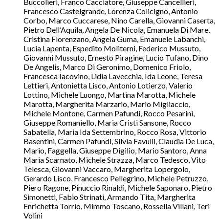
Buccolieri, Franco Cacciatore, Giuseppe Cancellieri,
Francesco Castelgrande, Lorenza Colicigno, Antonio
Corbo, Marco Cuccarese, Nino Carella, Giovanni Caserta,
Pietro Dell’Aquila, Angela De Nicola, Emanuela Di Mare,
Cristina Florenzano, Angela Guma, Emanuele Labanchi,
Lucia Lapenta, Espedito Moliterni, Federico Mussuto,
Giovanni Mussuto, Ernesto Piragine, Lucio Tufano, Dino
De Angelis, Marco Di Geronimo, Domenico Friolo,
Francesca Iacovino, Lidia Lavecchia, Ida Leone, Teresa
Lettieri, Antonietta Lisco, Antonio Lotierzo, Valerio
Lottino, Michele Luongo, Martina Marotta, Michele
Marotta, Margherita Marzario, Mario Migliaccio,
Michele Montone, Carmen Pafundi, Rocco Pesarini,
Giuseppe Romaniello, Maria Cristi Sansone, Rocco
Sabatella, Maria Ida Settembrino, Rocco Rosa, Vittorio
Basentini, Carmen Pafundi, Silvia Favulli, Claudia De Luca,
Mario, Faggella, Giuseppe Digilio, Mario Santoro, Anna
Maria Scarnato, Michele Strazza, Marco Tedesco, Vito
Telesca, Giovanni Vaccaro, Margherita Lopergolo,
Gerardo Lisco, Francesco Pellegrino, Michele Petruzzo,
Piero Ragone, Pinuccio Rinaldi, Michele Saponaro, Pietro
Simonetti, Fabio Strinati, Armando Tita, Margherita
Enrichetta Torrio, Mimmo Toscano, Rossella Villani, Teri
Volini