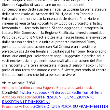
Giovanni Capalbo di raccontare un mondo antico nel
contemporaneo della sua terra natia: la Lucania. La prima stesura
della storia risale all’ottobre del 2014, da allora Fabrique
Entertainment ha iniziato la ricerca delle risorse finanziarie, e,
insieme al regista Gigi Roccati lo sviluppo del progetto artistico
lavorando sul territorio lucano. Si sono aggregati al progetto la
Lucana Film Commission, la Regione Basilicata, diversi comuni del
Parco del Pollino, il Mibact e oltre alle risorse finanziarie investite
dalla stessa società, si è unito al progetto Moliwood Films,
portando la collaborazione con Rai Cinema e un investitore
privato. La scelta dei luoghi e il casting sul territorio lucano sono
durati due anni, per selezionare angoli suggestivi e particolari e
volti emblematici, ingredienti essenziali alla narrazione del film
che racconta una terra ancestrale, intrisa di senso magico. Il film
parla di una terra che muore e che può vivere, mettendo al centro
il mondo contadino che lotta per sopravvivere”.
Visite Articolo:
3.930
Antonio Infantino
cinema
Eugenio Bennato
Lucania
musica
Condividi
Twitter
Facebook
Pinterest
LinkedIn
Tumblr
Email
Articolo Precedente
UN PRESIDENTE EMOZIONATO
RASSEGNA LE DIMISSIONI
Prossimo Articolo
SCENE DI UN’EPOCA, SU FRAMMENTI DI