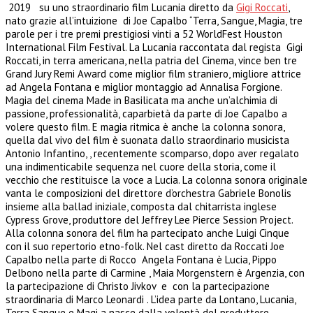
2019 su uno straordinario film Lucania diretto da
Gigi Roccati
,
nato grazie all’intuizione di Joe Capalbo “Terra, Sangue, Magia, tre
parole per i tre premi prestigiosi vinti a 52 WorldFest Houston
International Film Festival. La Lucania raccontata dal regista Gigi
Roccati, in terra americana, nella patria del Cinema, vince ben tre
Grand Jury Remi Award come miglior film straniero, migliore attrice
ad Angela Fontana e miglior montaggio ad Annalisa Forgione.
Magia del cinema Made in Basilicata ma anche un’alchimia di
passione, professionalità, caparbietà da parte di Joe Capalbo a
volere questo film. E magia ritmica è anche la colonna sonora,
quella dal vivo del film è suonata dallo straordinario musicista
Antonio Infantino, , recentemente scomparso, dopo aver regalato
una indimenticabile sequenza nel cuore della storia, come il
vecchio che restituisce la voce a Lucia. La colonna sonora originale
vanta le composizioni del direttore d’orchestra Gabriele Bonolis
insieme alla ballad iniziale, composta dal chitarrista inglese
Cypress Grove, produttore del Jeffrey Lee Pierce Session Project.
Alla colonna sonora del film ha partecipato anche Luigi Cinque
con il suo repertorio etno-folk. Nel cast diretto da Roccati Joe
Capalbo nella parte di Rocco Angela Fontana è Lucia, Pippo
Delbono nella parte di Carmine , Maia Morgenstern è Argenzia, con
la partecipazione di Christo Jivkov e con la partecipazione
straordinaria di Marco Leonardi .
L’idea parte da Lontano, Lucania,
Terra Sangue e Magi a nasce dalla volontà del produttore