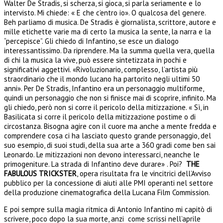
Walter De Stradis, si scherza, si gioca, si parla seriamente e lo
intervisto. Mi chiede: « E che c’entro io». O qualcosa del genere.
Beh parliamo di musica. De Stradis è giornalista, scrittore, autore e
mille etichette varie ma di certo la musica la sente, la narra e la
“percepisce”. Gli chiedo di Infantino, se esce un dialogo
interessantissimo. Da riprendere. Ma la summa quella vera, quella
di chi la musica la vive, può essere sintetizzata in pochi e
significativi aggettivi. «Rivoluzionario, complesso, l’artista più
straordinario che il mondo lucano ha partorito negli ultimi 50
anni». Per De Stradis, Infantino era un personaggio multiforme,
quindi un personaggio che non si finisce mai di scoprire, infinito. Ma
gli chiedo, però non si corre il pericolo della mitizzazione. « Sì, in
Basilicata si corre il pericolo della mitizzazione postime o di
circostanza. Bisogna agire con il cuore ma anche a mente fredda e
comprendere cosa ci ha lasciato questo grande personaggio, del
suo esempio, di suoi studi, della sua arte a 360 gradi come ben sai
Leonardo. Le mitizzazioni non devono interessarci, neanche le
primogeniture. La strada di Infantino deve durare» . Poi?
THE
FABULOUS TRICKSTER
, opera risultata fra le vincitrici dell’Avviso
pubblico per la concessione di aiuti alle PMI operanti nel settore
della produzione cinematografica della Lucana Film Commission.
E poi sempre sulla magia ritmica di Antonio Infantino mi capitò di
scrivere, poco dopo la sua morte, anzi come scrissi nell’aprile