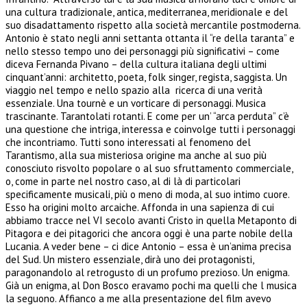
una cultura tradizionale, antica, mediterranea, meridionale e del
suo disadattamento rispetto alla società mercantile postmoderna.
Antonio è stato negli anni settanta ottanta il “re della taranta” e
nello stesso tempo uno dei personaggi più significativi – come
diceva Fernanda Pivano – della cultura italiana degli ultimi
cinquant’anni: architetto, poeta, folk singer, regista, saggista. Un
viaggio nel tempo e nello spazio alla ricerca di una verità
essenziale. Una tournè e un vorticare di personaggi. Musica
trascinante. Tarantolati rotanti. E come per un’ “arca perduta” c’è
una questione che intriga, interessa e coinvolge tutti i personaggi
che incontriamo. Tutti sono interessati al fenomeno del
Tarantismo, alla sua misteriosa origine ma anche al suo più
conosciuto risvolto popolare o al suo sfruttamento commerciale,
o, come in parte nel nostro caso, al di là di particolari
specificamente musicali, più o meno di moda, al suo intimo cuore.
Esso ha origini molto arcaiche. Affonda in una sapienza di cui
abbiamo tracce nel VI secolo avanti Cristo in quella Metaponto di
Pitagora e dei pitagorici che ancora oggi è una parte nobile della
Lucania. A veder bene – ci dice Antonio – essa è un’anima precisa
del Sud. Un mistero essenziale, dirà uno dei protagonisti,
paragonandolo al retrogusto di un profumo prezioso. Un enigma.
Già un enigma, al Don Bosco eravamo pochi ma quelli che l musica
la seguono. Affianco a me alla presentazione del film avevo