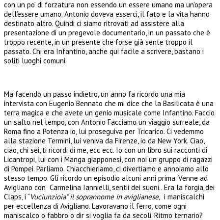
con un po’ di forzatura non essendo un essere umano ma un’opera
dell’essere umano. Antonio doveva esserci, il fato e la vita hanno
destinato altro. Quindi ci siamo ritrovati ad assistere alla
presentazione di un pregevole documentario, in un passato che è
troppo recente, in un presente che forse già sente troppo il
passato. Chi era Infantino, anche qui facile a scrivere, bastano i
soliti luoghi comuni.
Ma facendo un passo indietro, un anno fa ricordo una mia
intervista con Eugenio Bennato che mi dice che la Basilicata è una
terra magica e che avete un genio musicale come Infantino. Faccio
un salto nel tempo, con Antonio Facciamo un viaggio surreale, da
Roma fino a Potenza io, lui proseguiva per Tricarico. Ci vedemmo
alla stazione Termini, lui veniva da Firenze, io da New York. Ciao,
ciao, chi sei, ti ricordi di me, ecc ecc. Io con un libro sui racconti di
Licantropi, lui con i Manga giapponesi, con noi un gruppo di ragazzi
di Pompei. Parliamo. Chiacchieriamo, ci divertiamo e annoiamo allo
stesso tempo. Gli ricordo un episodio alcuni anni prima. Venne ad
Avigliano con Carmelina Iannielli, sentii dei suoni.. Era la forgia dei
Claps, i “
Vuciunzioia” il soprannome in aviglianese,
i maniscalchi
per eccellenza di Avigliano. Lavoravano il ferro, come ogni
maniscalco o fabbro o dir si voglia fa da secoli. Ritmo ternario?