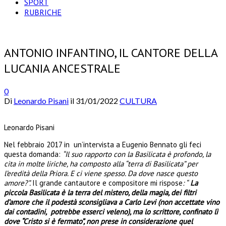
SPORT
RUBRICHE
ANTONIO INFANTINO, IL CANTORE DELLA
LUCANIA ANCESTRALE
0
Di
Leonardo Pisani
il
31/01/2022
CULTURA
Leonardo Pisani
Nel febbraio 2017 in un’intervista a Eugenio Bennato gli feci
questa domanda:
“Il suo rapporto con la Basilicata è profondo, la
cita in molte liriche, ha composto alla “terra di Basilicata” per
l’eredità della Priora. E ci viene spesso. Da dove nasce questo
amore?”.
Il grande cantautore e compositore mi rispose
: “
La
piccola Basilicata è la terra del mistero, della magia, dei filtri
d’amore che il podestà sconsigliava a Carlo Levi (non accettate vino
dai contadini, potrebbe esserci veleno), ma lo scrittore, confinato lì
dove “Cristo si è fermato”, non prese in considerazione quel