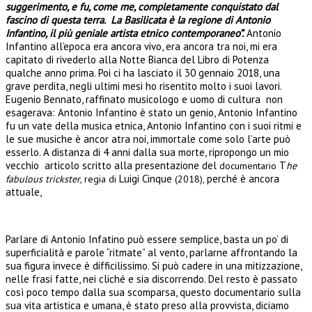
suggerimento, e fu, come me, completamente conquistato dal
fascino di questa terra.
La Basilicata è la regione di Antonio
Infantino, il più geniale artista etnico contemporaneo”.
Antonio
Infantino all’epoca era ancora vivo, era ancora tra noi, mi era
capitato di rivederlo alla Notte Bianca del Libro di Potenza
qualche anno prima. Poi ci ha lasciato il 30 gennaio 2018, una
grave perdita, negli ultimi mesi ho risentito molto i suoi lavori.
Eugenio Bennato, raffinato musicologo e uomo di cultura non
esagerava: Antonio Infantino è stato un genio, Antonio Infantino
fu un vate della musica etnica, Antonio Infantino con i suoi ritmi e
le sue musiche è ancor atra noi, immortale come solo l’arte può
esserlo. A distanza di 4 anni dalla sua morte, ripropongo un mio
vecchio articolo scritto alla presentazione del
T
documentario
he
Luigi Cinque
perché è ancora
fabulous trickster
, regia di
(2018),
attuale,
Parlare di Antonio Infatino può essere semplice, basta un po’ di
superficialità e parole “ritmate” al vento, parlarne affrontando la
sua figura invece è difficilissimo. Si può cadere in una mitizzazione,
nelle frasi fatte, nei cliché e sia discorrendo. Del resto è passato
così poco tempo dalla sua scomparsa, questo documentario sulla
sua vita artistica e umana, è stato preso alla provvista, diciamo