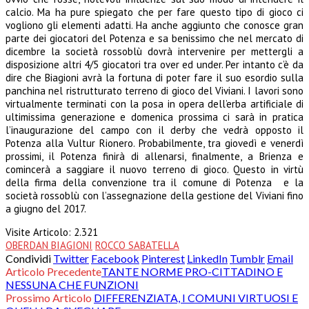
calcio. Ma ha pure spiegato che per fare questo tipo di gioco ci
vogliono gli elementi adatti. Ha anche aggiunto che conosce gran
parte dei giocatori del Potenza e sa benissimo che nel mercato di
dicembre la società rossoblù dovrà intervenire per mettergli a
disposizione altri 4/5 giocatori tra over ed under. Per intanto c’è da
dire che Biagioni avrà la fortuna di poter fare il suo esordio sulla
panchina nel ristrutturato terreno di gioco del Viviani. I lavori sono
virtualmente terminati con la posa in opera dell’erba artificiale di
ultimissima generazione e domenica prossima ci sarà in pratica
l’inaugurazione del campo con il derby che vedrà opposto il
Potenza alla Vultur Rionero. Probabilmente, tra giovedì e venerdì
prossimi, il Potenza finirà di allenarsi, finalmente, a Brienza e
comincerà a saggiare il nuovo terreno di gioco. Questo in virtù
della firma della convenzione tra il comune di Potenza e la
società rossoblù con l’assegnazione della gestione del Viviani fino
a giugno del 2017.
Visite Articolo:
2.321
OBERDAN BIAGIONI
ROCCO SABATELLA
Condividi
Twitter
Facebook
Pinterest
LinkedIn
Tumblr
Email
Articolo Precedente
TANTE NORME PRO-CITTADINO E
NESSUNA CHE FUNZIONI
Prossimo Articolo
DIFFERENZIATA, I COMUNI VIRTUOSI E