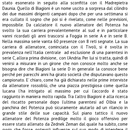
stato esonerato in seguito alla sconfitta con il Madrepietra
Daunia. Quello di Biagioni è un nome uscito a sorpresa dal cilindro
dei due massimi dirigenti campani dopo che per una settimana si
era cullato il sogno che poi si è rivelato, come nelle previsioni,
impossibile. Da calciatore il nuovo allenatore del Potenza ha
svolto la sua carriera prevalentemente al sud e in particolare
vanni ricordati gli anni trascorsi a Foggia in serie A e in serie B.
Nella massima serie vanta 60 presenze con 8 reti segnate. La sua
carriera di allenatore, cominciata con il Tivoli, si è svolta in
prevalenza nell’Italia centrale ad esclusione di una parentesi in
serie C, allora prima divisione, con l’Andria. Per lui si tratta, quindi di
venirsi a misurare in un girone che non conosce molto anche se
bisogna dire che Biagioni la serie D in generale la conosce bene
perché per parecchi anni ha girato società che disputavano questo
campionato. E’ chiaro, come ha già dichiarato nelle prime interviste
da allenatore rossoblù, che una piazza prestigiosa come quella
lucana l’ha intrigato al massimo per cui l’accordo è stato
raggiunto in maniera molto rapida. Tra l’altro Biagioni è alla ricerca
del riscatto personale dopo l’ultima parentesi ad Olbia e la
panchina del Potenza può sicuramente aiutarlo ad un rilancio in
grande stile delle sue capacità. Sul piano tattico il nuovo
allenatore del Potenza predilige molto il gioco offensivo per
essere stato allenato da Zednek Zeman dal quale ha subito, come
ovvio che fosse, notevoli influenze sul suo modo di intendere il