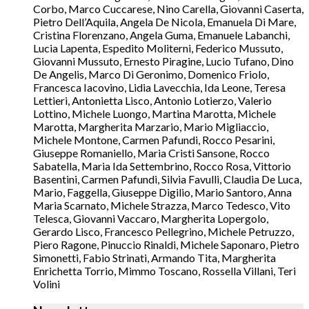
Corbo, Marco Cuccarese, Nino Carella, Giovanni Caserta,
Pietro Dell’Aquila, Angela De Nicola, Emanuela Di Mare,
Cristina Florenzano, Angela Guma, Emanuele Labanchi,
Lucia Lapenta, Espedito Moliterni, Federico Mussuto,
Giovanni Mussuto, Ernesto Piragine, Lucio Tufano, Dino
De Angelis, Marco Di Geronimo, Domenico Friolo,
Francesca Iacovino, Lidia Lavecchia, Ida Leone, Teresa
Lettieri, Antonietta Lisco, Antonio Lotierzo, Valerio
Lottino, Michele Luongo, Martina Marotta, Michele
Marotta, Margherita Marzario, Mario Migliaccio,
Michele Montone, Carmen Pafundi, Rocco Pesarini,
Giuseppe Romaniello, Maria Cristi Sansone, Rocco
Sabatella, Maria Ida Settembrino, Rocco Rosa, Vittorio
Basentini, Carmen Pafundi, Silvia Favulli, Claudia De Luca,
Mario, Faggella, Giuseppe Digilio, Mario Santoro, Anna
Maria Scarnato, Michele Strazza, Marco Tedesco, Vito
Telesca, Giovanni Vaccaro, Margherita Lopergolo,
Gerardo Lisco, Francesco Pellegrino, Michele Petruzzo,
Piero Ragone, Pinuccio Rinaldi, Michele Saponaro, Pietro
Simonetti, Fabio Strinati, Armando Tita, Margherita
Enrichetta Torrio, Mimmo Toscano, Rossella Villani, Teri
Volini