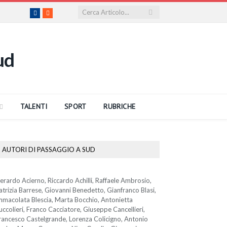
Facebook
RSS
TALENTI
SPORT
RUBRICHE
AUTORI DI PASSAGGIO A SUD
erardo Acierno, Riccardo Achilli, Raffaele Ambrosio,
atrizia Barrese, Giovanni Benedetto, Gianfranco Blasi,
mmacolata Blescia, Marta Bocchio, Antonietta
uccolieri, Franco Cacciatore, Giuseppe Cancellieri,
rancesco Castelgrande, Lorenza Colicigno, Antonio