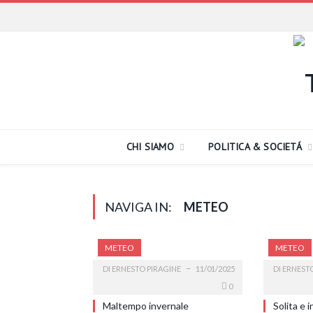
CHI SIAMO
POLITICA & SOCIETÁ
NAVIGA IN:
METEO
METEO
METEO
DI
ERNESTO PIRAGINE
11/01/2025
DI
ERNESTO
0
Maltempo invernale
Solita e 