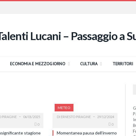
ECONOMIA E MEZZOGIORNO
CULTURA
TERRITORI
METEO
G
P
 PIRAGINE
06/01/2025
DI
ERNESTO PIRAGINE
29/12/2024
I
0
0
B
F
insignificante stagione
Momentanea pausa dell’inverno