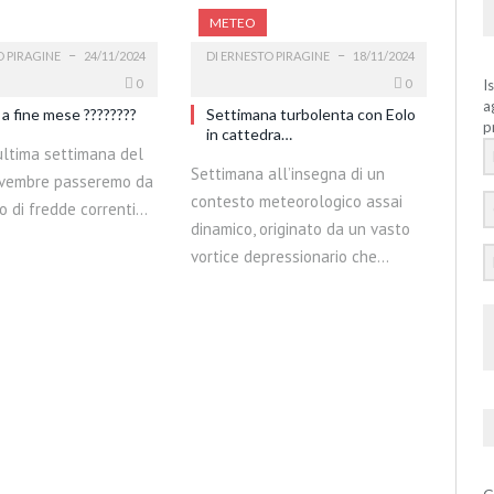
METEO
 PIRAGINE
24/11/2024
DI
ERNESTO PIRAGINE
18/11/2024
0
0
I
a
a fine mese ????????
Settimana turbolenta con Eolo
p
in cattedra…
ultima settimana del
Settimana all’insegna di un
ovembre passeremo da
contesto meteorologico assai
o di fredde correnti…
dinamico, originato da un vasto
vortice depressionario che…