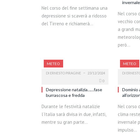
invernale
Nel corso del fine settimana una
Nel corso 
depressione si scaverà a ridosso
vecchio co
del Tirreno e richiamerà…
a grandi m
meteorolog
però…
METEO
METEO
DI
ERNESTO PIRAGINE
23/12/2024
DI
ERNESTO
0
Depressione natalizia……fase
Dominio a
burrascosa e fredda
all’orizzo
Durante le festività natalizie
Nel corso 
l’Italia sarà divisa in due, infatti,
clima rest
mentre su gran parte…
invernale p
impulso…