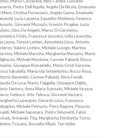
orbo, Marco Cuccarese, Nino Carella, Giovanni
aserta, Pietro Dell’Aquila, Angela De Nicola, Emanuela
i Mare, Cristina Florenzano, Angela Guma, Emanuele
abanchi, Lucia Lapenta, Espedito Moliterni, Federico
ussuto, Giovanni Mussuto, Ernesto Piragine, Lucio
ufano, Dino De Angelis, Marco Di Geronimo,
omenico Friolo, Francesca Iacovino, Lidia Lavecchia,
da Leone, Teresa Lettieri, Antonietta Lisco, Antonio
otierzo, Valerio Lottino, Michele Luongo, Martina
arotta, Michele Marotta, Margherita Marzario, Mario
igliaccio, Michele Montone, Carmen Pafundi, Rocco
esarini, Giuseppe Romaniello, Maria Cristi Sansone,
occo Sabatella, Maria Ida Settembrino, Rocco Rosa,
ittorio Basentini, Carmen Pafundi, Silvia Favulli,
laudia De Luca, Mario, Faggella, Giuseppe Digilio,
ario Santoro, Anna Maria Scarnato, Michele Strazza,
arco Tedesco, Vito Telesca, Giovanni Vaccaro,
argherita Lopergolo, Gerardo Lisco, Francesco
ellegrino, Michele Petruzzo, Piero Ragone, Pinuccio
inaldi, Michele Saponaro, Pietro Simonetti, Fabio
trinati, Armando Tita, Margherita Enrichetta Torrio,
immo Toscano, Rossella Villani, Teri Volini