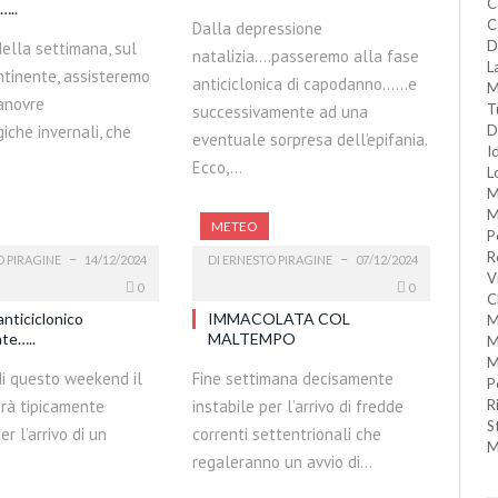
C
…..
C
Dalla depressione
D
della settimana, sul
natalizia….passeremo alla fase
L
ntinente, assisteremo
anticiclonica di capodanno……e
M
anovre
T
successivamente ad una
iche invernali, che
D
eventuale sorpresa dell’epifania.
I
Ecco,…
L
M
M
METEO
P
R
 PIRAGINE
14/12/2024
DI
ERNESTO PIRAGINE
07/12/2024
V
0
0
C
nticiclonico
IMMACOLATA COL
M
nte…..
MALTEMPO
M
M
di questo weekend il
Fine settimana decisamente
P
erà tipicamente
instabile per l’arrivo di fredde
R
S
er l’arrivo di un
correnti settentrionali che
M
regaleranno un avvio di…