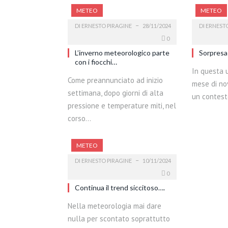
METEO
METEO
DI
ERNESTO PIRAGINE
28/11/2024
DI
ERNESTO
0
L’inverno meteorologico parte
Sorpresa 
con i fiocchi…
In questa 
Come preannunciato ad inizio
mese di n
settimana, dopo giorni di alta
un contest
pressione e temperature miti, nel
corso…
METEO
DI
ERNESTO PIRAGINE
10/11/2024
0
Continua il trend siccitoso….
Nella meteorologia mai dare
nulla per scontato soprattutto