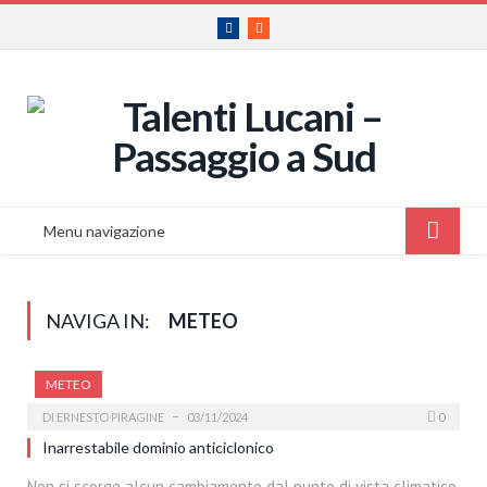
Facebook
RSS
Menu navigazione
NAVIGA IN:
METEO
METEO
DI
ERNESTO PIRAGINE
03/11/2024
0
Inarrestabile dominio anticiclonico
Non si scorge alcun cambiamento dal punto di vista climatico