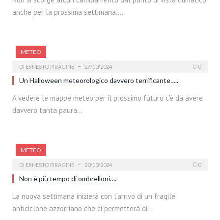
anche per la prossima settimana.…
METEO
DI
ERNESTO PIRAGINE
27/10/2024
0
Un Halloween meteorologico davvero terrificante…..
A vedere le mappe meteo per il prossimo futuro c’è da avere
davvero tanta paura…
METEO
DI
ERNESTO PIRAGINE
20/10/2024
0
Non è più tempo di ombrelloni….
La nuova settimana inizierà con l’arrivo di un fragile
anticiclone azzorriano che ci permetterà di…