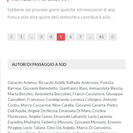
Sebbene nei prossimi giorni qualche intromissione di aria
fresca alle alte quote dell’atmosfera contribuirà allo…
Precedenti
Prossima
1
…
3
4
5
6
7
…
41
AUTORI DI PASSAGGIO A SUD
Gerardo Acierno, Riccardo Achilli, Raffaele Ambrosio, Patrizia
Barrese, Giovanni Benedetto, Gianfranco Blasi, Immacolata Blescia,
Marta Bocchio, Antonietta Buccolieri, Franco Cacciatore, Giuseppe
Cancellieri, Francesco Castelgrande, Lorenza Colicigno, Antonio
Corbo, Marco Cuccarese, Nino Carella, Giovanni Caserta, Pietro
Dell’Aquila, Angela De Nicola, Emanuela Di Mare, Cristina
Florenzano, Angela Guma, Emanuele Labanchi, Lucia Lapenta,
Espedito Moliterni, Federico Mussuto, Giovanni Mussuto, Ernesto
Piragine, Lucio Tufano, Dino De Angelis, Marco Di Geronimo,