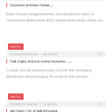
L’autunno anticipa i tempi…..
Dopo il brusco peggioramento, ma soprattutto dopo la
consistente diminuzione delle temperature delle ultime ore,
…
METEO
DI
ERNESTO PIRAGINE
08/09/2024
0
Ciak si gira, entra in scena l’autunno……..
Il caldo che ha caratterizzato l’ultimo fine settimana
dell’estate meteorologica, ha ormai le ore contate.…
METEO
DI
ERNESTO PIRAGINE
26/08/2024
0
INSTABILITA’ POMERIDIANA