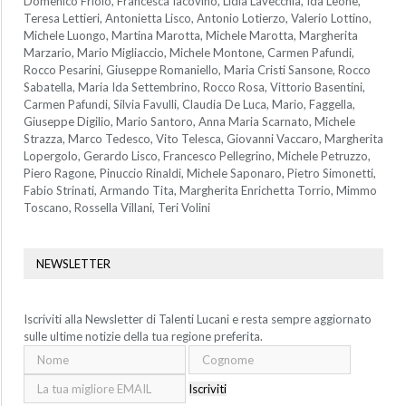
Domenico Friolo, Francesca Iacovino, Lidia Lavecchia, Ida Leone,
Teresa Lettieri, Antonietta Lisco, Antonio Lotierzo, Valerio Lottino,
Michele Luongo, Martina Marotta, Michele Marotta, Margherita
Marzario, Mario Migliaccio, Michele Montone, Carmen Pafundi,
Rocco Pesarini, Giuseppe Romaniello, Maria Cristi Sansone, Rocco
Sabatella, Maria Ida Settembrino, Rocco Rosa, Vittorio Basentini,
Carmen Pafundi, Silvia Favulli, Claudia De Luca, Mario, Faggella,
Giuseppe Digilio, Mario Santoro, Anna Maria Scarnato, Michele
Strazza, Marco Tedesco, Vito Telesca, Giovanni Vaccaro, Margherita
Lopergolo, Gerardo Lisco, Francesco Pellegrino, Michele Petruzzo,
Piero Ragone, Pinuccio Rinaldi, Michele Saponaro, Pietro Simonetti,
Fabio Strinati, Armando Tita, Margherita Enrichetta Torrio, Mimmo
Toscano, Rossella Villani, Teri Volini
NEWSLETTER
Iscriviti alla Newsletter di Talenti Lucani e resta sempre aggiornato
sulle ultime notizie della tua regione preferita.
Iscriviti