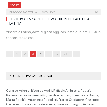
SPORT
DI
ROCCO SABATELLA
19/04/2025
0
PER IL POTENZA OBIETTIVO TRE PUNTI ANCHE A
LATINA
Vincere a Latina, dove si gioca oggi con inizio alle ore 18,30 in
concomitanza con…
Precedenti
Prossima
1
2
3
4
5
…
215
AUTORI DI PASSAGGIO A SUD
Gerardo Acierno, Riccardo Achilli, Raffaele Ambrosio, Patrizia
Barrese, Giovanni Benedetto, Gianfranco Blasi, Immacolata Blescia,
Marta Bocchio, Antonietta Buccolieri, Franco Cacciatore, Giuseppe
Cancellieri, Francesco Castelgrande, Lorenza Colicigno, Antonio