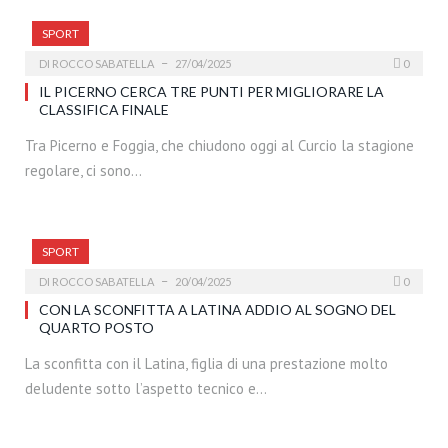
SPORT
DI
ROCCO SABATELLA
27/04/2025
0
IL PICERNO CERCA TRE PUNTI PER MIGLIORARE LA
CLASSIFICA FINALE
Tra Picerno e Foggia, che chiudono oggi al Curcio la stagione
regolare, ci sono…
SPORT
DI
ROCCO SABATELLA
20/04/2025
0
CON LA SCONFITTA A LATINA ADDIO AL SOGNO DEL
QUARTO POSTO
La sconfitta con il Latina, figlia di una prestazione molto
deludente sotto l’aspetto tecnico e…