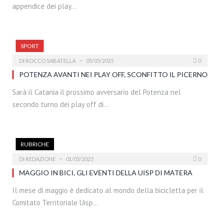
appendice dei play…
SPORT
DI
ROCCO SABATELLA
05/05/2025
0
POTENZA AVANTI NEI PLAY OFF, SCONFITTO IL PICERNO
Sarà il Catania il prossimo avversario del Potenza nel
secondo turno dei play off di…
RUBRICHE
DI
REDAZIONE
01/05/2025
0
MAGGIO IN BICI, GLI EVENTI DELLA UISP DI MATERA
Il mese di maggio è dedicato al mondo della bicicletta per il
Comitato Territoriale Uisp…