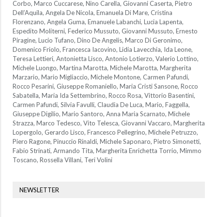
Corbo, Marco Cuccarese, Nino Carella, Giovanni Caserta, Pietro
Dell’Aquila, Angela De Nicola, Emanuela Di Mare, Cristina
Florenzano, Angela Guma, Emanuele Labanchi, Lucia Lapenta,
Espedito Moliterni, Federico Mussuto, Giovanni Mussuto, Ernesto
Piragine, Lucio Tufano, Dino De Angelis, Marco Di Geronimo,
Domenico Friolo, Francesca Iacovino, Lidia Lavecchia, Ida Leone,
Teresa Lettieri, Antonietta Lisco, Antonio Lotierzo, Valerio Lottino,
Michele Luongo, Martina Marotta, Michele Marotta, Margherita
Marzario, Mario Migliaccio, Michele Montone, Carmen Pafundi,
Rocco Pesarini, Giuseppe Romaniello, Maria Cristi Sansone, Rocco
Sabatella, Maria Ida Settembrino, Rocco Rosa, Vittorio Basentini,
Carmen Pafundi, Silvia Favulli, Claudia De Luca, Mario, Faggella,
Giuseppe Digilio, Mario Santoro, Anna Maria Scarnato, Michele
Strazza, Marco Tedesco, Vito Telesca, Giovanni Vaccaro, Margherita
Lopergolo, Gerardo Lisco, Francesco Pellegrino, Michele Petruzzo,
Piero Ragone, Pinuccio Rinaldi, Michele Saponaro, Pietro Simonetti,
Fabio Strinati, Armando Tita, Margherita Enrichetta Torrio, Mimmo
Toscano, Rossella Villani, Teri Volini
NEWSLETTER