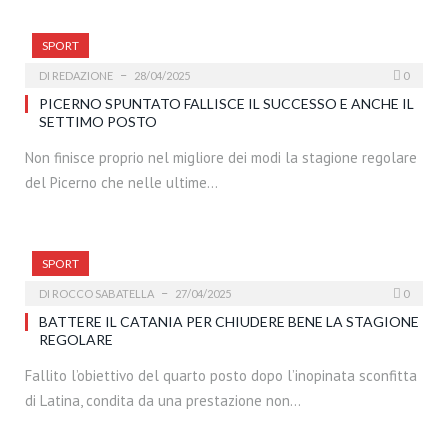
SPORT
DI
REDAZIONE
28/04/2025
0
PICERNO SPUNTATO FALLISCE IL SUCCESSO E ANCHE IL
SETTIMO POSTO
Non finisce proprio nel migliore dei modi la stagione regolare
del Picerno che nelle ultime…
SPORT
DI
ROCCO SABATELLA
27/04/2025
0
BATTERE IL CATANIA PER CHIUDERE BENE LA STAGIONE
REGOLARE
Fallito l’obiettivo del quarto posto dopo l’inopinata sconfitta
di Latina, condita da una prestazione non…