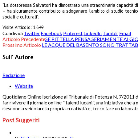
“La dottoressa Salvatori ha dimostrato una straordinaria capacità di
– ha sicuramente contribuito a sdoganare l’ambito di studio tecni
sociali e culturali”.
Visite Articolo:
1.649
Condividi
Twitter
Facebook
Pinterest
LinkedIn
Tumblr
Email
Articolo Precedente
SE PITTELLA PENSA SERIAMENTE AI GI
Prossimo Articolo
LE ACQUE DEL BASENTO SONO TRATTABI
Sull' Autore
Redazione
Website
Quotidiano Online Iscrizione al Tribunale di Potenza N. 7/2011 di
far rivivere il giornale on line " talenti lucani", una iniziativa ch
riescono a veicolare la propria creatività e , terzo,fare un laborat
Post Suggeriti