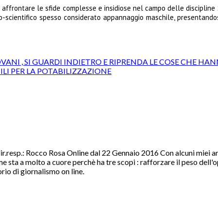
 affrontare le sfide complesse e insidiose nel campo delle discipline 
co-scientifico spesso considerato appannaggio maschile, presentand
OVANI , SI GUARDI INDIETRO E RIPRENDA LE COSE CHE 
LI PER LA POTABILIZZAZIONE
r.resp.: Rocco Rosa Online dal 22 Gennaio 2016 Con alcuni miei amic
e a me sta a molto a cuore perchè ha tre scopi : rafforzare il peso del
orio di giornalismo on line.