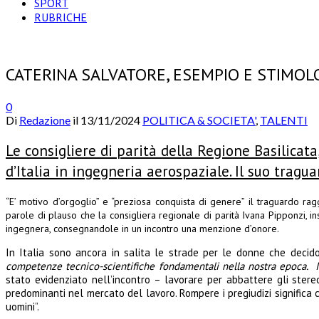
SPORT
RUBRICHE
CATERINA SALVATORE, ESEMPIO E STIMOL
0
Di
Redazione
il
13/11/2024
POLITICA & SOCIETA'
,
TALENTI
Le consigliere di parità della Regione Basilicat
d’Italia in ingegneria aerospaziale. Il suo tragu
“E’ motivo d’orgoglio” e “preziosa conquista di genere” il traguardo rag
parole di plauso che la consigliera regionale di parità Ivana Pipponzi,
ingegnera, consegnandole in un incontro una menzione d’onore.
In Italia sono ancora in salita le strade per le donne che decido
competenze tecnico-scientifiche fondamentali nella nostra epoca
.
I
stato evidenziato nell’incontro – lavorare per abbattere gli stere
predominanti nel mercato del lavoro. Rompere i pregiudizi significa 
uomini”.