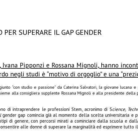
O PER SUPERARE IL GAP GENDER
a, Ivana Pipponzi e Rossana Mignoli, hanno incont
ardo negli studi è “motivo di orgoglio” e una “prez
giunto “con studio e passione” da Caterina Salvatori, la giovane lucana e
 insieme alla consigliera supplente Rossana Mignoli e alla presidente dell
no di intraprendere le professioni Stem, acronimo di S
cience, Tech
l
gender gap comincia già al momento della scelta universitaria e p
otipi di genere, con percorsi mirati a cominciare dalla scuola e da
consentire alle donne di superare la marginalità ed esprimere tutto il