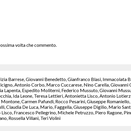
 prossima volta che commento.
rizia Barrese, Giovanni Benedetto, Gianfranco Blasi, Immacolata B
icigno, Antonio Corbo, Marco Cuccarese, Nino Carella, Giovanni C
a Lapenta, Espedito Moliterni, Federico Mussuto, Giovanni Mussut
chia, Ida Leone, Teresa Lettieri, Antonietta Lisco, Antonio Lotie
Montone, Carmen Pafundi, Rocco Pesarini, Giuseppe Romaniello, M
ulli, Claudia De Luca, Mario, Faggella, Giuseppe Digilio, Mario S
isco, Francesco Pellegrino, Michele Petruzzo, Piero Ragone, Pinuc
, Rossella Villani, Teri Volini