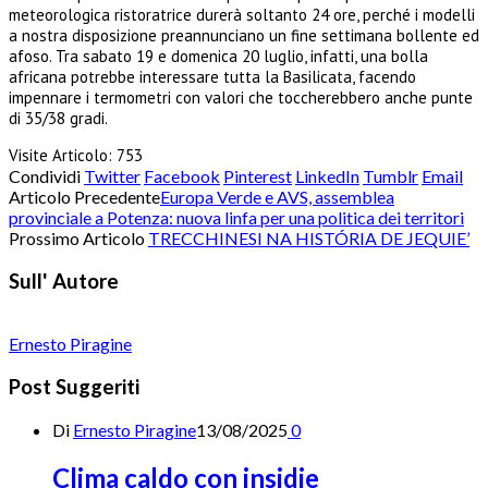
meteorologica ristoratrice durerà soltanto 24 ore, perché i modelli
a nostra disposizione preannunciano un fine settimana bollente ed
afoso. Tra sabato 19 e domenica 20 luglio, infatti, una bolla
africana potrebbe interessare tutta la Basilicata, facendo
impennare i termometri con valori che toccherebbero anche punte
di 35/38 gradi.
Visite Articolo:
753
Condividi
Twitter
Facebook
Pinterest
LinkedIn
Tumblr
Email
Articolo Precedente
Europa Verde e AVS, assemblea
provinciale a Potenza: nuova linfa per una politica dei territori
Prossimo Articolo
TRECCHINESI NA HISTÓRIA DE JEQUIE’
Sull' Autore
Ernesto Piragine
Post Suggeriti
Di
Ernesto Piragine
13/08/2025
0
Clima caldo con insidie