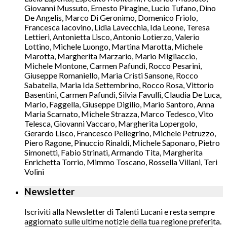
Giovanni Mussuto, Ernesto Piragine, Lucio Tufano, Dino
De Angelis, Marco Di Geronimo, Domenico Friolo,
Francesca Iacovino, Lidia Lavecchia, Ida Leone, Teresa
Lettieri, Antonietta Lisco, Antonio Lotierzo, Valerio
Lottino, Michele Luongo, Martina Marotta, Michele
Marotta, Margherita Marzario, Mario Migliaccio,
Michele Montone, Carmen Pafundi, Rocco Pesarini,
Giuseppe Romaniello, Maria Cristi Sansone, Rocco
Sabatella, Maria Ida Settembrino, Rocco Rosa, Vittorio
Basentini, Carmen Pafundi, Silvia Favulli, Claudia De Luca,
Mario, Faggella, Giuseppe Digilio, Mario Santoro, Anna
Maria Scarnato, Michele Strazza, Marco Tedesco, Vito
Telesca, Giovanni Vaccaro, Margherita Lopergolo,
Gerardo Lisco, Francesco Pellegrino, Michele Petruzzo,
Piero Ragone, Pinuccio Rinaldi, Michele Saponaro, Pietro
Simonetti, Fabio Strinati, Armando Tita, Margherita
Enrichetta Torrio, Mimmo Toscano, Rossella Villani, Teri
Volini
Newsletter
Iscriviti alla Newsletter di Talenti Lucani e resta sempre
aggiornato sulle ultime notizie della tua regione preferita.