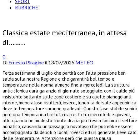
SPORT
RUBRICHE
Classica estate mediterranea, in attesa
di……..
0
Di
Ernesto Piragine
il
13/07/2025
METEO
Terza settimana di luglio che partirà con l’alta pressione ben
salda sulla nostra Regione e che garantirà bel tempo e
temperature nella norma almeno fino a mercoledì. La struttura
anticiclonica darà garanzie di giornate soleggiate, con il caldo più
insistente soltanto sulle zone costiere e su quelle pianeggianti
interne, meno afoso risulterà, invece, lungo la dorsale appenninica
dove le temperature saranno gradevoli. Questa fase stabile subirà
però una temporanea battuta d’arresto tra mercoledì e giovedì,
allorquando un modesto fronte di aria più fresca lambirà il settore
adriatico, causando un passaggio nuvoloso che potrebbe essere
accompagnato da deboli o locali rovesci ed un generale lieve calo
delle temperature. Attenzione però che questa pausa