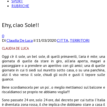
SPORT
RUBRICHE
Ehy, ciao Sole!!
0
Di
Claudia De Luca
il
11/03/2020
CITTA
,
TERRITORI
CLAUDIA DE LUCA
O
ggi c’è il sole, un bel sole, di quelli primaverili, l’aria è mite; una
giornata di quelle da stare in giro, all’aria aperta, magari a
passeggiare o a prendere un aperitivo con gli amici; una di quelle
giornate in cui ti siedi sul muretto sotto casa, o su una panchina,
alzi il viso verso il sole, chiudi gli occhi e gusti il tepore sulle
guance.
Bene scordiamocelo per un po’…o meglio mettiamoci sul balcone e
riscaldiamoci se proprio ne abbiamo voglia!!!
Sono passate 24 ore, solo 24 ore, dal decreto per cui tutta l’Italia
è diventata zona rossa, il che implica che dobbiamo stare a casa il