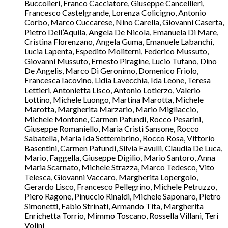
Buccolieri, Franco Cacciatore, Giuseppe Cancellieri,
Francesco Castelgrande, Lorenza Colicigno, Antonio
Corbo, Marco Cuccarese, Nino Carella, Giovanni Caserta,
Pietro Dell’Aquila, Angela De Nicola, Emanuela Di Mare,
Cristina Florenzano, Angela Guma, Emanuele Labanchi,
Lucia Lapenta, Espedito Moliterni, Federico Mussuto,
Giovanni Mussuto, Ernesto Piragine, Lucio Tufano, Dino
De Angelis, Marco Di Geronimo, Domenico Friolo,
Francesca Iacovino, Lidia Lavecchia, Ida Leone, Teresa
Lettieri, Antonietta Lisco, Antonio Lotierzo, Valerio
Lottino, Michele Luongo, Martina Marotta, Michele
Marotta, Margherita Marzario, Mario Migliaccio,
Michele Montone, Carmen Pafundi, Rocco Pesarini,
Giuseppe Romaniello, Maria Cristi Sansone, Rocco
Sabatella, Maria Ida Settembrino, Rocco Rosa, Vittorio
Basentini, Carmen Pafundi, Silvia Favulli, Claudia De Luca,
Mario, Faggella, Giuseppe Digilio, Mario Santoro, Anna
Maria Scarnato, Michele Strazza, Marco Tedesco, Vito
Telesca, Giovanni Vaccaro, Margherita Lopergolo,
Gerardo Lisco, Francesco Pellegrino, Michele Petruzzo,
Piero Ragone, Pinuccio Rinaldi, Michele Saponaro, Pietro
Simonetti, Fabio Strinati, Armando Tita, Margherita
Enrichetta Torrio, Mimmo Toscano, Rossella Villani, Teri
Volini