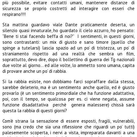
più possibile, evitare contatti umani, mantenere distanze di
sicurezza se proprio costretti ad interagire con esseri che
respirano!!!!
Sta mattina guardavo viale Dante praticamente deserta, un
silenzio quasi innaturale, ho guardato il cielo azzurro, ho pensato:
“Bene ti stai facendo beffa di noi?” I sentimenti, in questi giorni,
sono contrastanti: un mix di giusto e sano timore (quello che
spinge a tutelarsi) lascia spazio ad un po’ di tristezza, un po’ di
straniamento rispetto ad una realtà che sembra un film,
soprattutto, devo dire, dopo il bollettino di guerra dei Tg nazionali
due volte al giorno… ed alle volte, lo ammetto sono umana, capita
di provare anche un po’ di rabbia.
Sì la rabbia esiste, non dobbiamo farci sopraffare dalla stessa,
sarebbe deleterio, ma è un sentimento anche quello, ed è giusto
provarlo (è un sentimento primordiale che ha funzione adattativa,
poi, con il tempo, se qualcosa per es. ci viene negata, assume
funzione disadattativa perchè genera malessere) chissà sarà
questa la rabbia di questi giorni?
Com’è strana la sensazione di essere esposti, fragili, vulnerabili,
sono (ma credo che sia una riflessione che riguardi un po’ tutti)
palesemente scoperta, i nervi a vista, impreparata davanti a una