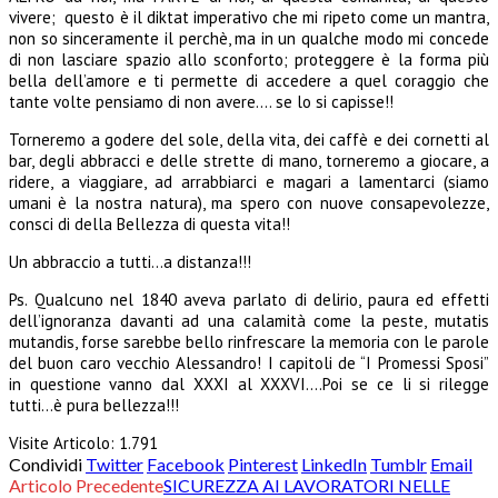
vivere; questo è il diktat imperativo che mi ripeto come un mantra,
non so sinceramente il perchè, ma in un qualche modo mi concede
di non lasciare spazio allo sconforto; proteggere è la forma più
bella dell’amore e ti permette di accedere a quel coraggio che
tante volte pensiamo di non avere…. se lo si capisse!!
Torneremo a godere del sole, della vita, dei caffè e dei cornetti al
bar, degli abbracci e delle strette di mano, torneremo a giocare, a
ridere, a viaggiare, ad arrabbiarci e magari a lamentarci (siamo
umani è la nostra natura), ma spero con nuove consapevolezze,
consci di della Bellezza di questa vita!!
Un abbraccio a tutti…a distanza!!!
Ps. Qualcuno nel 1840 aveva parlato di delirio, paura ed effetti
dell’ignoranza davanti ad una calamità come la peste, mutatis
mutandis, forse sarebbe bello rinfrescare la memoria con le parole
del buon caro vecchio Alessandro! I capitoli de “I Promessi Sposi”
in questione vanno dal XXXI al XXXVI….Poi se ce li si rilegge
tutti…è pura bellezza!!!
Visite Articolo:
1.791
Condividi
Twitter
Facebook
Pinterest
LinkedIn
Tumblr
Email
Articolo Precedente
SICUREZZA AI LAVORATORI NELLE