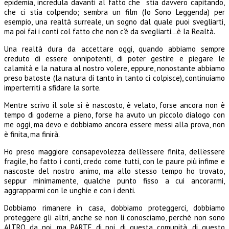
epidemia, incredula davanti al fatto che stia davvero capitando,
che ci stia colpendo; sembra un film (Io Sono Leggenda) per
esempio, una realtà surreale, un sogno dal quale puoi svegliarti,
ma poi fai i conti col fatto che non c’è da svegliarti…è la Realtà.
Una realtà dura da accettare oggi, quando abbiamo sempre
creduto di essere onnipotenti, di poter gestire e piegare le
calamità e la natura al nostro volere, eppure, nonostante abbiamo
preso batoste (la natura di tanto in tanto ci colpisce), continuiamo
imperterriti a sfidare la sorte.
Mentre scrivo il sole si è nascosto, è velato, forse ancora non è
tempo di goderne a pieno, forse ha avuto un piccolo dialogo con
me oggi, ma devo e dobbiamo ancora essere messi alla prova, non
è finita, ma finirà.
Ho preso maggiore consapevolezza dell’essere finita, dell’essere
fragile, ho fatto i conti, credo come tutti, con le paure più infime e
nascoste del nostro animo, ma allo stesso tempo ho trovato,
seppur minimamente, qualche punto fisso a cui ancorarmi,
aggrapparmi con le unghie e con i denti.
Dobbiamo rimanere in casa, dobbiamo proteggerci, dobbiamo
proteggere gli altri, anche se non li conosciamo, perchè non sono
ALTRO da noi, ma PARTE di noi, di questa comunità, di questo