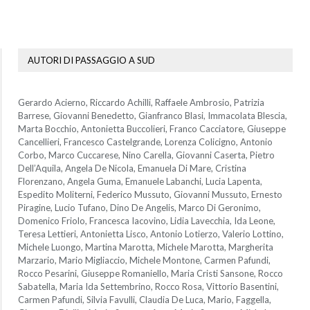
AUTORI DI PASSAGGIO A SUD
Gerardo Acierno, Riccardo Achilli, Raffaele Ambrosio, Patrizia
Barrese, Giovanni Benedetto, Gianfranco Blasi, Immacolata Blescia,
Marta Bocchio, Antonietta Buccolieri, Franco Cacciatore, Giuseppe
Cancellieri, Francesco Castelgrande, Lorenza Colicigno, Antonio
Corbo, Marco Cuccarese, Nino Carella, Giovanni Caserta, Pietro
Dell’Aquila, Angela De Nicola, Emanuela Di Mare, Cristina
Florenzano, Angela Guma, Emanuele Labanchi, Lucia Lapenta,
Espedito Moliterni, Federico Mussuto, Giovanni Mussuto, Ernesto
Piragine, Lucio Tufano, Dino De Angelis, Marco Di Geronimo,
Domenico Friolo, Francesca Iacovino, Lidia Lavecchia, Ida Leone,
Teresa Lettieri, Antonietta Lisco, Antonio Lotierzo, Valerio Lottino,
Michele Luongo, Martina Marotta, Michele Marotta, Margherita
Marzario, Mario Migliaccio, Michele Montone, Carmen Pafundi,
Rocco Pesarini, Giuseppe Romaniello, Maria Cristi Sansone, Rocco
Sabatella, Maria Ida Settembrino, Rocco Rosa, Vittorio Basentini,
Carmen Pafundi, Silvia Favulli, Claudia De Luca, Mario, Faggella,