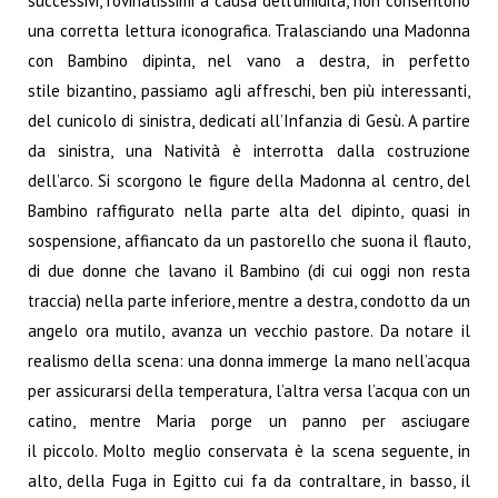
successivi, rovinatissimi a causa dell’umidità, non consentono
una corretta lettura iconografica. Tralasciando una Madonna
con Bambino dipinta, nel vano a destra, in perfetto
stile bizantino, passiamo agli affreschi, ben più interessanti,
del cunicolo di sinistra, dedicati all’Infanzia di Gesù. A partire
da sinistra, una Natività è interrotta dalla costruzione
dell’arco. Si scorgono le figure della Madonna al centro, del
Bambino raffigurato nella parte alta del dipinto, quasi in
sospensione, affiancato da un pastorello che suona il flauto,
di due donne che lavano il Bambino (di cui oggi non resta
traccia) nella parte inferiore, mentre a destra, condotto da un
angelo ora mutilo, avanza un vecchio pastore. Da notare il
realismo della scena: una donna immerge la mano nell’acqua
per assicurarsi della temperatura, l’altra versa l’acqua con un
catino, mentre Maria porge un panno per asciugare
il piccolo. Molto meglio conservata è la scena seguente, in
alto, della Fuga in Egitto cui fa da contraltare, in basso, il