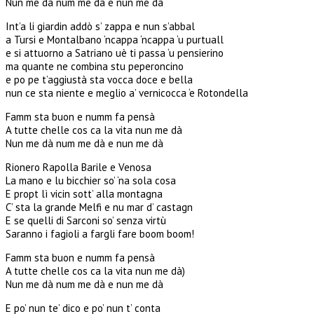
Nun me dà num me dà e nun me dà
Int’a li giardin addò s’ zappa e nun s’abbal
a Tursi e Montalbano ‘ncappa ‘ncappa ‘u purtuall
e si attuorno a Satriano uè ti passa ‘u pensierino
ma quante ne combina stu peperoncino
e po pe t’aggiustà sta vocca doce e bella
nun ce sta niente e meglio a’ vernicocca ‘e Rotondella
Famm sta buon e numm fa pensà
A tutte chelle cos ca la vita nun me dà
Nun me dà num me dà e nun me dà
Rionero Rapolla Barile e Venosa
La mano e lu bicchier so’ ‘na sola cosa
E propt lì vicin sott’ alla montagna
C’ sta la grande Melfi e nu mar d’ castagn
E se quelli di Sarconi so’ senza virtù
Saranno i fagioli a fargli fare boom boom!
Famm sta buon e numm fa pensà
A tutte chelle cos ca la vita nun me dà)
Nun me dà num me dà e nun me dà
E po’ nun te’ dico e po’ nun t’ conta