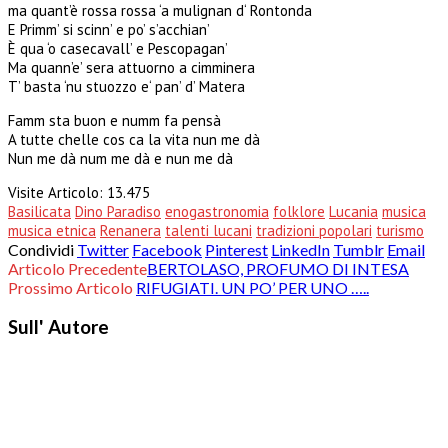
ma quant’è rossa rossa ‘a mulignan d‘ Rontonda
E Primm’ si scinn’ e po’ s’acchian’
È qua ‘o casecavall’ e Pescopagan’
Ma quann’e’ sera attuorno a cimminera
T’ basta ‘nu stuozzo e‘ pan’ d’ Matera
Famm sta buon e numm fa pensà
A tutte chelle cos ca la vita nun me dà
Nun me dà num me dà e nun me dà
Visite Articolo:
13.475
Basilicata
Dino Paradiso
enogastronomia
folklore
Lucania
musica
musica etnica
Renanera
talenti lucani
tradizioni popolari
turismo
Condividi
Twitter
Facebook
Pinterest
LinkedIn
Tumblr
Email
Articolo Precedente
BERTOLASO, PROFUMO DI INTESA
Prossimo Articolo
RIFUGIATI. UN PO’ PER UNO …..
Sull' Autore