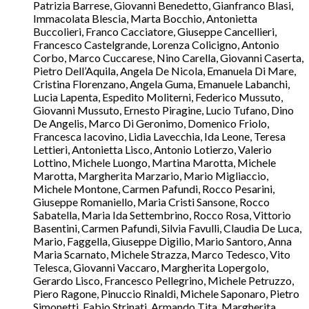
Patrizia Barrese, Giovanni Benedetto, Gianfranco Blasi,
Immacolata Blescia, Marta Bocchio, Antonietta
Buccolieri, Franco Cacciatore, Giuseppe Cancellieri,
Francesco Castelgrande, Lorenza Colicigno, Antonio
Corbo, Marco Cuccarese, Nino Carella, Giovanni Caserta,
Pietro Dell’Aquila, Angela De Nicola, Emanuela Di Mare,
Cristina Florenzano, Angela Guma, Emanuele Labanchi,
Lucia Lapenta, Espedito Moliterni, Federico Mussuto,
Giovanni Mussuto, Ernesto Piragine, Lucio Tufano, Dino
De Angelis, Marco Di Geronimo, Domenico Friolo,
Francesca Iacovino, Lidia Lavecchia, Ida Leone, Teresa
Lettieri, Antonietta Lisco, Antonio Lotierzo, Valerio
Lottino, Michele Luongo, Martina Marotta, Michele
Marotta, Margherita Marzario, Mario Migliaccio,
Michele Montone, Carmen Pafundi, Rocco Pesarini,
Giuseppe Romaniello, Maria Cristi Sansone, Rocco
Sabatella, Maria Ida Settembrino, Rocco Rosa, Vittorio
Basentini, Carmen Pafundi, Silvia Favulli, Claudia De Luca,
Mario, Faggella, Giuseppe Digilio, Mario Santoro, Anna
Maria Scarnato, Michele Strazza, Marco Tedesco, Vito
Telesca, Giovanni Vaccaro, Margherita Lopergolo,
Gerardo Lisco, Francesco Pellegrino, Michele Petruzzo,
Piero Ragone, Pinuccio Rinaldi, Michele Saponaro, Pietro
Simonetti, Fabio Strinati, Armando Tita, Margherita