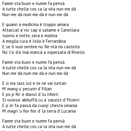
Famm sta buon e numm fa pensà
A tutte chelle cos ca la vita nun me dà
Nun me dà num me dà e nun me dà
E quann a medicina è troppo amara
Attaccat a’ nu’ cap’ e salame e Canellara
Iuorno e notte, sera e matina
A meglia cura è l’olio ‘e Ferrandina
E se ti vuoi sentire nu’ Re ntà nù castello
Nu’ t’a’ d’a’ mai mancà a zopersata di Rivello
Famm sta buon e numm fa pensà
A tutte chelle cos ca la vita nun me dà
Nun me dà num me dà e nun me dà
E si ma lass sul e te ne vai luntan
M’ mang u’ pecurin d’ Filian
E po p’ fin’ e diavul d’ lu ‘nfiern’
Sì vulessr abbuffà cu a’ sauzizz d’ Piciern’
E p’ m’ fa passà da cuorp’ chesta smania
M’ magn’ ‘u fior fior d’ la terra d’ Lucania
Famm sta buon e numm fa pensà
A tutte chelle cos ca la vita nun me dà