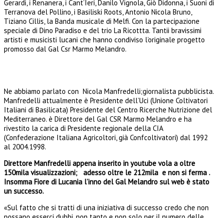
Gerardi, i Renanera, i Cant’Ieri, Danilo Vignola, Giò Didonna, i Suoni di
Terranova del Pollino, i Basiliski Roots, Antonio Nicola Bruno,
Tiziano Cillis, la Banda musicale di Melfi. Con la partecipazione
speciale di Dino Paradiso e del trio La Ricottta. Tantii bravissimi
artisti e musicisti lucani che hanno condiviso l’originale progetto
promosso dal Gal Csr Marmo Melandro.
Ne abbiamo parlato con Nicola Manfredelli;giornalista pubblicista.
Manfredelli attualmente è Presidente dell’Uci (Unione Coltivatori
Italiani di Basilicata) Presidente del Centro Ricerche Nutrizione del
Mediterraneo. è Direttore del Gal CSR Marmo Melandro e ha
rivestito la carica di Presidente regionale della CIA
(Confederazione Italiana Agricoltori, già Confcoltivatori) dal 1992
al 2004.1998.
Direttore Manfredelli appena inserito in youtube vola a oltre
150mila visualizzazioni; adesso oltre le 212mila e non si ferma .
Insomma Fiore di Lucania l’inno del Gal Melandro sul web è stato
un successo.
«Sul fatto che si tratti di una iniziativa di successo credo che non
possano esserci dubbi, non tanto e non solo per il numero delle