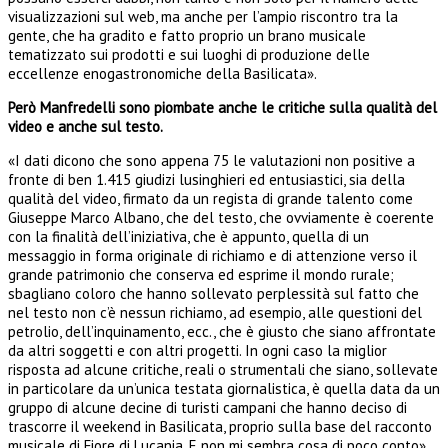
visualizzazioni sul web, ma anche per l’ampio riscontro tra la
gente, che ha gradito e fatto proprio un brano musicale
tematizzato sui prodotti e sui luoghi di produzione delle
eccellenze enogastronomiche della Basilicata».
Però Manfredelli sono piombate anche le critiche sulla qualità del
video e anche sul testo.
«I dati dicono che sono appena 75 le valutazioni non positive a
fronte di ben 1.415 giudizi lusinghieri ed entusiastici, sia della
qualità del video, firmato da un regista di grande talento come
Giuseppe Marco Albano, che del testo, che ovviamente è coerente
con la finalità dell’iniziativa, che è appunto, quella di un
messaggio in forma originale di richiamo e di attenzione verso il
grande patrimonio che conserva ed esprime il mondo rurale;
sbagliano coloro che hanno sollevato perplessità sul fatto che
nel testo non c’è nessun richiamo, ad esempio, alle questioni del
petrolio, dell’inquinamento, ecc., che è giusto che siano affrontate
da altri soggetti e con altri progetti. In ogni caso la miglior
risposta ad alcune critiche, reali o strumentali che siano, sollevate
in particolare da un’unica testata giornalistica, è quella data da un
gruppo di alcune decine di turisti campani che hanno deciso di
trascorre il weekend in Basilicata, proprio sulla base del racconto
musicale di Fiore di Lucania. E non mi sembra cosa di poco conto».