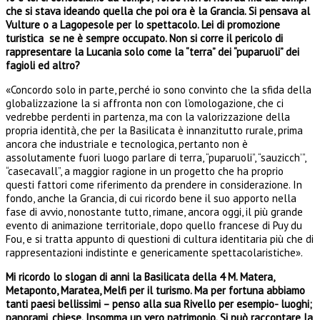
che si stava ideando quella che poi ora è la Grancia. Si pensava al
Vulture o a Lagopesole per lo spettacolo. Lei di promozione
turistica se ne è sempre occupato. Non si corre il pericolo di
rappresentare la Lucania solo come la “terra” dei “puparuoli” dei
fagioli ed altro?
«Concordo solo in parte, perché io sono convinto che la sfida della
globalizzazione la si affronta non con l’omologazione, che ci
vedrebbe perdenti in partenza, ma con la valorizzazione della
propria identità, che per la Basilicata è innanzitutto rurale, prima
ancora che industriale e tecnologica, pertanto non è
assolutamente fuori luogo parlare di terra, “puparuoli”, “sauzicch’”,
“casecavall”, a maggior ragione in un progetto che ha proprio
questi fattori come riferimento da prendere in considerazione. In
fondo, anche la Grancia, di cui ricordo bene il suo apporto nella
fase di avvio, nonostante tutto, rimane, ancora oggi, il più grande
evento di animazione territoriale, dopo quello francese di Puy du
Fou, e si tratta appunto di questioni di cultura identitaria più che di
rappresentazioni indistinte e genericamente spettacolaristiche».
Mi ricordo lo slogan di anni la Basilicata della 4 M. Matera,
Metaponto, Maratea, Melfi per il turismo. Ma per fortuna abbiamo
tanti paesi bellissimi – penso alla sua Rivello per esempio- luoghi;
panorami, chiese. Insomma un vero patrimonio. Si può raccontare la