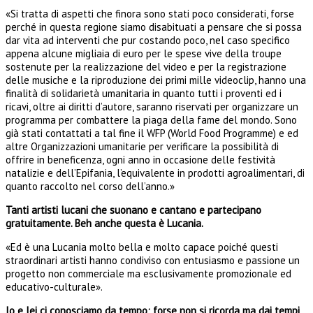
«Si tratta di aspetti che finora sono stati poco considerati, forse
perché in questa regione siamo disabituati a pensare che si possa
dar vita ad interventi che pur costando poco, nel caso specifico
appena alcune migliaia di euro per le spese vive della troupe
sostenute per la realizzazione del video e per la registrazione
delle musiche e la riproduzione dei primi mille videoclip, hanno una
finalità di solidarietà umanitaria in quanto tutti i proventi ed i
ricavi, oltre ai diritti d’autore, saranno riservati per organizzare un
programma per combattere la piaga della fame del mondo. Sono
già stati contattati a tal fine il WFP (World Food Programme) e ed
altre Organizzazioni umanitarie per verificare la possibilità di
offrire in beneficenza, ogni anno in occasione delle festività
natalizie e dell’Epifania, l’equivalente in prodotti agroalimentari, di
quanto raccolto nel corso dell’anno.»
Tanti artisti lucani che suonano e cantano e partecipano
gratuitamente. Beh anche questa è Lucania.
«Ed è una Lucania molto bella e molto capace poiché questi
straordinari artisti hanno condiviso con entusiasmo e passione un
progetto non commerciale ma esclusivamente promozionale ed
educativo-culturale».
Io e lei ci conosciamo da tempo; forse non si ricorda ma dai tempi