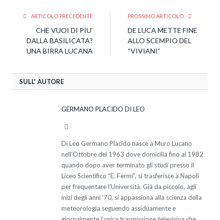
ARTICOLO PRECEDENTE
PROSSIMO ARTICOLO
CHE VUOI DI PIU’
DE LUCA METTE FINE
DALLA BASILICATA?
ALLO SCEMPIO DEL
UNA BIRRA LUCANA
“VIVIANI”
SULL' AUTORE
GERMANO PLACIDO DI LEO
Facebook
Di Leo Germano Placido nasce a Muro Lucano
nell’Ottobre del 1963 dove domicilia fino al 1982
quando dopo aver terminato gli studi presso il
Liceo Scientifico “E. Fermi”, si trasferisce a Napoli
per frequentare l’Università. Già da piccolo, agli
inizi degli anni ’70, si appassiona alla scienza della
meteorologia seguendo assiduamente e
giornalmente l’unica trasmissione televisiva che