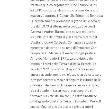
trattava questo argomento “Che Tempo Fa” su
RAIUNO condotta, da coloro che considera suoi
maestri, dapprima il Colonnello Edmondo Bernacca
(successivamente promosso a grado di Generale)
che dal 1973 si alterna nella conduzione con il
Generale Andrea Baroni; uno spazio meteo su
RAIUNO che dal 1980 al 2011 verrà curato dal
Capitano Guido Caroselli. Comincia a studiare
meteorologia proprio su testi di Bernacca: Che
tempo farà - Manuale di meteorologia pratica -
Arnoldo Mondadori, 1971; La previsione del
tempo e i climi della Terra e d'Italia, Brescia, La
Scuola, 1972. I suo amici di infanzia ricordano
ancora quando, mentre si giocava, lasciava tutto e
tutti per correre a casa per seguire la rubrica delle
previsioni del tempo. Disegnava, ancora piccolo,
sia sui quaderni sia sul vapore acqueo che si
formava sui vetri dei balconi, le carte sinottiche
privilegiando quelle raffiguranti il ponte di Weikoff
una configurazione particolare che durante il