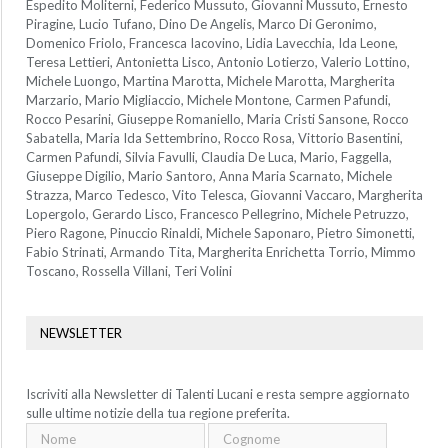
Espedito Moliterni, Federico Mussuto, Giovanni Mussuto, Ernesto
Piragine, Lucio Tufano, Dino De Angelis, Marco Di Geronimo,
Domenico Friolo, Francesca Iacovino, Lidia Lavecchia, Ida Leone,
Teresa Lettieri, Antonietta Lisco, Antonio Lotierzo, Valerio Lottino,
Michele Luongo, Martina Marotta, Michele Marotta, Margherita
Marzario, Mario Migliaccio, Michele Montone, Carmen Pafundi,
Rocco Pesarini, Giuseppe Romaniello, Maria Cristi Sansone, Rocco
Sabatella, Maria Ida Settembrino, Rocco Rosa, Vittorio Basentini,
Carmen Pafundi, Silvia Favulli, Claudia De Luca, Mario, Faggella,
Giuseppe Digilio, Mario Santoro, Anna Maria Scarnato, Michele
Strazza, Marco Tedesco, Vito Telesca, Giovanni Vaccaro, Margherita
Lopergolo, Gerardo Lisco, Francesco Pellegrino, Michele Petruzzo,
Piero Ragone, Pinuccio Rinaldi, Michele Saponaro, Pietro Simonetti,
Fabio Strinati, Armando Tita, Margherita Enrichetta Torrio, Mimmo
Toscano, Rossella Villani, Teri Volini
NEWSLETTER
Iscriviti alla Newsletter di Talenti Lucani e resta sempre aggiornato
sulle ultime notizie della tua regione preferita.