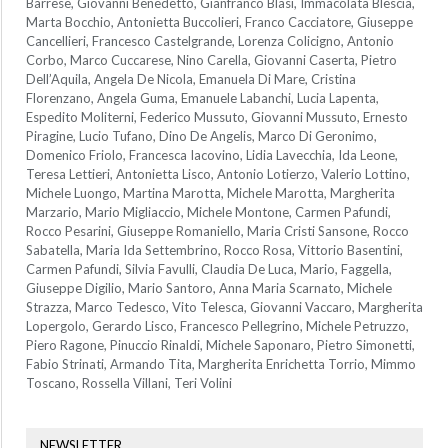
Barrese, Giovanni Benedetto, Gianfranco Blasi, Immacolata Blescia,
Marta Bocchio, Antonietta Buccolieri, Franco Cacciatore, Giuseppe
Cancellieri, Francesco Castelgrande, Lorenza Colicigno, Antonio
Corbo, Marco Cuccarese, Nino Carella, Giovanni Caserta, Pietro
Dell’Aquila, Angela De Nicola, Emanuela Di Mare, Cristina
Florenzano, Angela Guma, Emanuele Labanchi, Lucia Lapenta,
Espedito Moliterni, Federico Mussuto, Giovanni Mussuto, Ernesto
Piragine, Lucio Tufano, Dino De Angelis, Marco Di Geronimo,
Domenico Friolo, Francesca Iacovino, Lidia Lavecchia, Ida Leone,
Teresa Lettieri, Antonietta Lisco, Antonio Lotierzo, Valerio Lottino,
Michele Luongo, Martina Marotta, Michele Marotta, Margherita
Marzario, Mario Migliaccio, Michele Montone, Carmen Pafundi,
Rocco Pesarini, Giuseppe Romaniello, Maria Cristi Sansone, Rocco
Sabatella, Maria Ida Settembrino, Rocco Rosa, Vittorio Basentini,
Carmen Pafundi, Silvia Favulli, Claudia De Luca, Mario, Faggella,
Giuseppe Digilio, Mario Santoro, Anna Maria Scarnato, Michele
Strazza, Marco Tedesco, Vito Telesca, Giovanni Vaccaro, Margherita
Lopergolo, Gerardo Lisco, Francesco Pellegrino, Michele Petruzzo,
Piero Ragone, Pinuccio Rinaldi, Michele Saponaro, Pietro Simonetti,
Fabio Strinati, Armando Tita, Margherita Enrichetta Torrio, Mimmo
Toscano, Rossella Villani, Teri Volini
NEWSLETTER