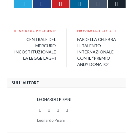
Twitter
Facebook
Pinterest
LinkedIn
Tumblr
Email
ARTICOLO PRECEDENTE
PROSSIMO ARTICOLO
CENTRALE DEL
FARDELLA CELEBRA
MERCURE:
IL TALENTO
INCOSTITUZIONALE
INTERNAZIONALE
LA LEGGE LAGHI
CON IL “PREMIO
ANDY DONATO”
SULL' AUTORE
LEONARDO PISANI
Website
Facebook
Twitter
LinkedIn
Leonardo Pisani