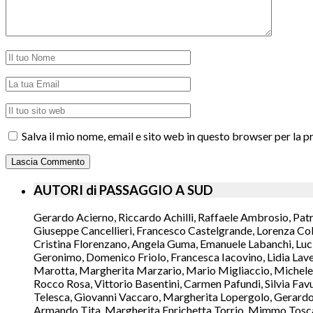
Salva il mio nome, email e sito web in questo browser per la
AUTORI di PASSAGGIO A SUD
Gerardo Acierno, Riccardo Achilli, Raffaele Ambrosio, Pat
Giuseppe Cancellieri, Francesco Castelgrande, Lorenza Col
Cristina Florenzano, Angela Guma, Emanuele Labanchi, Luci
Geronimo, Domenico Friolo, Francesca Iacovino, Lidia Lavec
Marotta, Margherita Marzario, Mario Migliaccio, Michele 
Rocco Rosa, Vittorio Basentini, Carmen Pafundi, Silvia Fav
Telesca, Giovanni Vaccaro, Margherita Lopergolo, Gerardo L
Armando Tita, Margherita Enrichetta Torrio, Mimmo Toscano