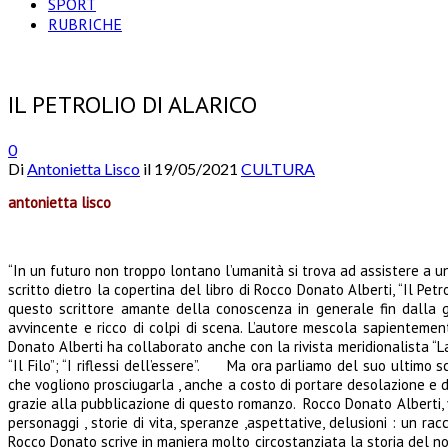
SPORT
RUBRICHE
IL PETROLIO DI ALARICO
0
Di
Antonietta Lisco
il
19/05/2021
CULTURA
antonietta lisco
“In un futuro non troppo lontano l’umanità si trova ad assistere a 
scritto dietro la copertina del libro di Rocco Donato Alberti, “Il Petrol
questo scrittore amante della conoscenza in generale fin dalla g
avvincente e ricco di colpi di scena. L’autore mescola sapientemen
Donato Alberti ha collaborato anche con la rivista meridionalista “La
“Il Filo”; “I riflessi dell’essere”. Ma ora parliamo del suo ultimo 
che vogliono prosciugarla , anche a costo di portare desolazione e di 
grazie alla pubblicazione di questo romanzo. Rocco Donato Alberti, v
personaggi , storie di vita, speranze ,aspettative, delusioni : un r
Rocco Donato scrive in maniera molto circostanziata la storia del nos