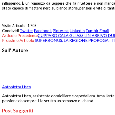
infliggendo. È un romanzo da leggere che fa riflettere e non mancan
stato capace di mettere nero su bianco storie, pensieri e vite di tant
Visite Articolo:
1.708
Condividi
Twitter
Facebook
Pinterest
LinkedIn
Tumblr
Email
Articolo Precedente
CUPPARO CALA GLI ASSI. IN ARRIVO DU
Prossimo Articolo
SUPERBONUS, LA REGIONE PROROGA I T
Sull' Autore
Antonietta Lisco
Antonietta Lisco, assistente domiciliare e ospedaliera. Ama l'arte, 
passione da sempre. Ha scritto un romanzo e...chissà.
Post Suggeriti