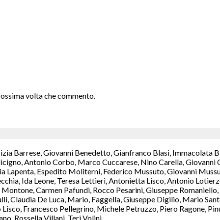
 prossima volta che commento.
rizia Barrese, Giovanni Benedetto, Gianfranco Blasi, Immacolata B
icigno, Antonio Corbo, Marco Cuccarese, Nino Carella, Giovanni C
a Lapenta, Espedito Moliterni, Federico Mussuto, Giovanni Mussut
chia, Ida Leone, Teresa Lettieri, Antonietta Lisco, Antonio Lotie
Montone, Carmen Pafundi, Rocco Pesarini, Giuseppe Romaniello, M
ulli, Claudia De Luca, Mario, Faggella, Giuseppe Digilio, Mario S
isco, Francesco Pellegrino, Michele Petruzzo, Piero Ragone, Pinuc
, Rossella Villani, Teri Volini