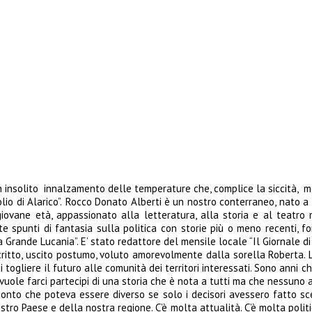
un insolito innalzamento delle temperature che, complice la siccità, m
io di Alarico”.
Rocco Donato Alberti è un nostro conterraneo, nato a
iovane età, appassionato alla letteratura, alla storia e al teatro 
te spunti di fantasia sulla politica con storie più o meno recenti, f
 Grande Lucania”. E’ stato redattore del mensile locale “Il Giornale di 
scritto, uscito postumo, voluto amorevolmente dalla sorella Roberta. 
togliere il futuro alle comunità dei territori interessati.
Sono anni che
uole farci partecipi di una storia che è nota a tutti ma che nessuno 
acconto che poteva essere diverso se solo i decisori avessero fatto sc
tro Paese e della nostra regione. C’è molta attualità. C’è molta politic