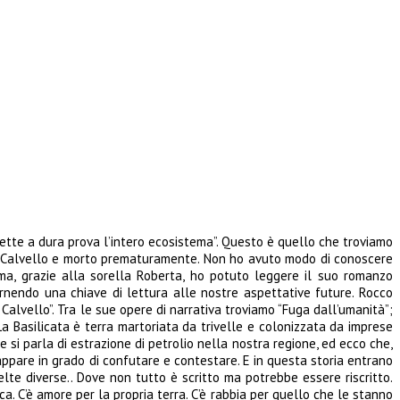
ette a dura prova l’intero ecosistema”. Questo è quello che troviamo
 Calvello e morto prematuramente. Non ho avuto modo di conoscere
ma, grazie alla sorella Roberta, ho potuto leggere il suo romanzo
ornendo una chiave di lettura alle nostre aspettative future. Rocco
Calvello”. Tra le sue opere di narrativa troviamo “Fuga dall’umanità”;
La Basilicata è terra martoriata da trivelle e colonizzata da imprese
 si parla di estrazione di petrolio nella nostra regione, ed ecco che,
appare in grado di confutare e contestare. E in questa storia entrano
elte diverse.. Dove non tutto è scritto ma potrebbe essere riscritto.
a. C’è amore per la propria terra. C’è rabbia per quello che le stanno