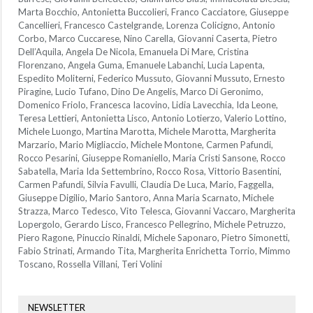
Marta Bocchio, Antonietta Buccolieri, Franco Cacciatore, Giuseppe
Cancellieri, Francesco Castelgrande, Lorenza Colicigno, Antonio
Corbo, Marco Cuccarese, Nino Carella, Giovanni Caserta, Pietro
Dell’Aquila, Angela De Nicola, Emanuela Di Mare, Cristina
Florenzano, Angela Guma, Emanuele Labanchi, Lucia Lapenta,
Espedito Moliterni, Federico Mussuto, Giovanni Mussuto, Ernesto
Piragine, Lucio Tufano, Dino De Angelis, Marco Di Geronimo,
Domenico Friolo, Francesca Iacovino, Lidia Lavecchia, Ida Leone,
Teresa Lettieri, Antonietta Lisco, Antonio Lotierzo, Valerio Lottino,
Michele Luongo, Martina Marotta, Michele Marotta, Margherita
Marzario, Mario Migliaccio, Michele Montone, Carmen Pafundi,
Rocco Pesarini, Giuseppe Romaniello, Maria Cristi Sansone, Rocco
Sabatella, Maria Ida Settembrino, Rocco Rosa, Vittorio Basentini,
Carmen Pafundi, Silvia Favulli, Claudia De Luca, Mario, Faggella,
Giuseppe Digilio, Mario Santoro, Anna Maria Scarnato, Michele
Strazza, Marco Tedesco, Vito Telesca, Giovanni Vaccaro, Margherita
Lopergolo, Gerardo Lisco, Francesco Pellegrino, Michele Petruzzo,
Piero Ragone, Pinuccio Rinaldi, Michele Saponaro, Pietro Simonetti,
Fabio Strinati, Armando Tita, Margherita Enrichetta Torrio, Mimmo
Toscano, Rossella Villani, Teri Volini
NEWSLETTER