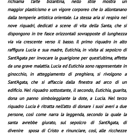
richiama l’arte bizantina, nello stile mostra un
maggior plasticismo e un vigore corporeo che lo allontanano
dalla temperie artistica orientale. La stessa aria si respira nei
nove riquadri, dedicati a scene di vita della Santa, che si
dispongono in tre fasce orizzontali sovrapposte di lunghezza
via via crescente verso il basso. Il primo riquadro in alto
raffigura Lucia e sua madre, Eutichia, in visita al sepolcro di
Sant’Agata per invocare la guarigione per quest’ultima, affetta
da una grave malattia. Lucia ed Eutichia sono rappresentate in
ginocchio, in atteggiamento di preghiera, si rivolgono a
Sant’Agata, che si affaccia dalla finestra ad arco di un
edificio. Nel riquadro sottostante, il secondo, Eutichia, guarita,
dona un panno simboleggiante la dote, a Lucia. Nel terzo
riquadro Lucia è ritratta nell’atto di donare i suoi averi a due
persone, così come narra la leggenda, secondo la quale la
santa avrebbe giurato, sul sepolcro di Sant’Agata, di
divenire sposa di Cristo e rinunciare, così, alle ricchezze