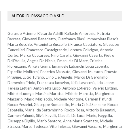
AUTORI DI PASSAGGIO A SUD
Gerardo Acierno, Riccardo Achilli, Raffaele Ambrosio, Patrizia
Barrese, Giovanni Benedetto, Gianfranco Blasi, Immacolata Blescia,
Marta Bocchio, Antonietta Buccolieri, Franco Cacciatore, Giuseppe
Cancellieri, Francesco Castelgrande, Lorenza Colicigno, Antonio
Corbo, Marco Cuccarese, Nino Carella, Giovanni Caserta, Pietro
Dell’Aquila, Angela De Nicola, Emanuela Di Mare, Cristina
Florenzano, Angela Guma, Emanuele Labanchi, Lucia Lapenta,
Espedito Moliterni, Federico Mussuto, Giovanni Mussuto, Ernesto
Piragine, Lucio Tufano, Dino De Angelis, Marco Di Geronimo,
Domenico Friolo, Francesca Iacovino, Lidia Lavecchia, Ida Leone,
Teresa Lettieri, Antonietta Lisco, Antonio Lotierzo, Valerio Lottino,
Michele Luongo, Martina Marotta, Michele Marotta, Margherita
Marzario, Mario Migliaccio, Michele Montone, Carmen Pafundi,
Rocco Pesarini, Giuseppe Romaniello, Maria Cristi Sansone, Rocco
Sabatella, Maria Ida Settembrino, Rocco Rosa, Vittorio Basentini,
Carmen Pafundi, Silvia Favulli, Claudia De Luca, Mario, Faggella,
Giuseppe Digilio, Mario Santoro, Anna Maria Scarnato, Michele
Strazza, Marco Tedesco, Vito Telesca, Giovanni Vaccaro, Margherita