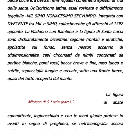
Santa Lucia e, a destra, nove riquadri contenenti episodi di vita
della santa. Un’iscrizione latina, assai rovinata e difficilmente
leggibile -MIL SIMO NONAGESIMO SECVUNDO- integrata con
DVECENTE tra MIL e SIMO, collocherebbe gli affreschi al 1292
appunto. La Madonna con Bambino e la figura di Santa Lucia
sono dichiaratamente bizantine: sagome frontali e ieratiche,
appiattite sul fondo, senza nessun accenno di
tridimensionalità, capi circondati da nimbi contornati da
perline bianche, pomi rossi, bocca breve e fine, naso lungo e
sottile, sopracciglia lunghe e arcuate, sotto una fronte breve,
quasi del tutto ricoperta dal manto.
La figura
Affresco di S. Lucia (part.) 2
di abate
committente, inginocchiato e con le mani giunte protese in
avanti in segno di preghiera, se nell’iconografia ancora