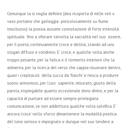
Comunque la si voglia definire (dea ricoperta di mille veli o
vaso portiano che galleggia pericolosamente su fiume
tmultuoso) la poesia assume connotazione di forte intensità
spirituale fino a sfiorare talvolta la sacralità nel suo essere,
per il poeta, continuamente ‘croce e delizia’, stando ad uno
slogan diffuso e condiviso. E’ croce, e qualche volta anche
troppo pesante, per la fatica e il tormento interiore che la
alimenta, per la ricerca del verso che sappia risuonare dentro,
quasi i crepitacoli della zucca da ‘fiaschi’ e riesca a produrre
suono armonioso, per l’uso sapiente, misurato, giusto della
parola, inspiegabile quanto eccezionale dono divino, e per la
capacità di puntare ad essere sempre privilegiata
comunicazione, se non addirittura qualche volta salvifica. E’
ancora ‘croce’ nello sforzo dimantenere la modalità poetica
del tono serioso e impegnato e dunque nel suo tendere a