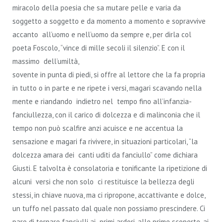
miracolo della poesia che sa mutare pelle e varia da
soggetto a soggetto e da momento a momento e sopravvive
accanto all’uomo e nell’uomo da sempre e, per dirla col
poeta Foscolo, “vince di mille secoli il silenzio”.
E con il
massimo dell’umiltà,
sovente in punta di piedi, si offre al lettore che la fa propria
in tutto o in parte e ne ripete i versi, magari scavando nella
mente e riandando indietro nel tempo fino all’infanzia-
fanciullezza, con il carico di dolcezza e di malinconia che il
tempo non può scalfire anzi acuisce e ne accentua la
sensazione e magari fa rivivere, in situazioni particolari, “la
dolcezza amara dei canti uditi da fanciullo” come dichiara
Giusti. E talvolta è consolatoria e tonificante la ripetizione di
alcuni versi che non solo ci restituisce la bellezza degli
stessi, in chiave nuova, ma ci ripropone, accattivante e dolce,
un tuffo nel passato dal quale non possiamo prescindere. Ci
pare di tornare fanciulli ai primi ardori, alle prime scoperte, ai