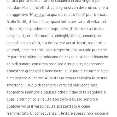
di farsi punto luce o faro, di ‘chiudersi in una virgola’ per
ricordare Mario Trufelli, di consegnarsi con determinazione a
un aggettivo “E’
amara
l’acqua dei nostro fiumi” per ricordare
Giulio Stolfi, di farsi lieve, quasi bolla per l’aria, di velare, di
alludere, di esplodere e di implodere, di ricorrere a intrecci
complicati, con affermazioni, dinieghi, silenzi, annunci, con
rimandi a musicalità, ora delicate e accattivanti, ora lente e
solenni, e con le tante soprasegmentalità. Accade pure che
le parole rotolino e producano dolcezza di suono e finanche
solo di rumore, con ritmo regolare o inuguale, ingenerando
atmosfere gradevoli e benessere al cuore o situazioni cupe
e malessere all’animo. Allo stesso tempo talvolta le cesure
smettono il ruolo di scandire i versi ed obbligano alla
apparente innaturale pausa sicché il ritmo si fa iregolare e
quasi disarmonico e risulta scorciato il flusso sonoro e
qualche volta il verso risulta spezzettato e come
frammentato. Di conseguenza il lettore spesso non riusce a