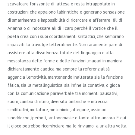
scavalcare l’orizzonte di attesa e resta intrappolato in
costruzioni che appaiono labirintiche e generano sensazione
di smarrimento e impossibilità di ricercare e afferrare fili di
Arianna o di indossare ali di Icaro perché il vortice che il
poeta crea con i suoi coordinamenti sintattici, che sembrano
impazziti, lo travolge letteralmente. Non raramente pare di
assistere alla dissolvenza totale del linguaggio o alla
mescolanza delle forme e delle funzioni, magari in maniera
dichiaratamente caotica ma sempre la referenzialità
aggancia l’emotività, mantenendo inalterata sia la funzione
fàtica, sia la metalinguistica, sia infine la conativa, o gioca
con la comunicazione paraverbale tra momenti pausativi,
suoni, cambio di ritmo, diversità timbriche e intreccia
similitudini, metafore, metonimie, allegorie, ossimori,
sineddoche, iperboli, antonomasie e tanto altro ancora. E qui
il gioco potrebbe ricominciare ma lo rinviamo a un’altra volta.