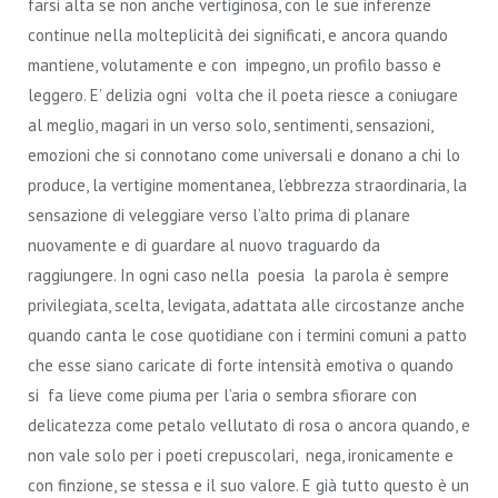
farsi alta se non anche vertiginosa, con le sue inferenze
continue nella molteplicità dei significati, e ancora quando
mantiene, volutamente e con impegno, un profilo basso e
leggero. E’ delizia ogni volta che il poeta riesce a coniugare
al meglio, magari in un verso solo, sentimenti, sensazioni,
emozioni che si connotano come universali e donano a chi lo
produce, la vertigine momentanea, l’ebbrezza straordinaria, la
sensazione di veleggiare verso l’alto prima di planare
nuovamente e di guardare al nuovo traguardo da
raggiungere. In ogni caso nella poesia la parola è sempre
privilegiata, scelta, levigata, adattata alle circostanze anche
quando canta le cose quotidiane con i termini comuni a patto
che esse siano caricate di forte intensità emotiva o quando
si fa lieve come piuma per l’aria o sembra sfiorare con
delicatezza come petalo vellutato di rosa o ancora quando, e
non vale solo per i poeti crepuscolari, nega, ironicamente e
con finzione, se stessa e il suo valore. E già tutto questo è un