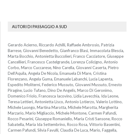
AUTORI DI PASSAGGIO A SUD
Gerardo Acierno, Riccardo Achilli, Raffaele Ambrosio, Patrizia
Barrese, Giovanni Benedetto, Gianfranco Blasi, Immacolata Blescia,
Marta Bocchio, Antonietta Buccolieri, Franco Cacciatore, Giuseppe
Cancellieri, Francesco Castelgrande, Lorenza Colicigno, Antonio
Corbo, Marco Cuccarese, Nino Carella, Giovanni Caserta, Pietro
Dell’Aquila, Angela De Nicola, Emanuela Di Mare, Cristina
Florenzano, Angela Guma, Emanuele Labanchi, Lucia Lapenta,
Espedito Moliterni, Federico Mussuto, Giovanni Mussuto, Ernesto
Piragine, Lucio Tufano, Dino De Angelis, Marco Di Geronimo,
Domenico Friolo, Francesca Iacovino, Lidia Lavecchia, Ida Leone,
Teresa Lettieri, Antonietta Lisco, Antonio Lotierzo, Valerio Lottino,
Michele Luongo, Martina Marotta, Michele Marotta, Margherita
Marzario, Mario Migliaccio, Michele Montone, Carmen Pafundi,
Rocco Pesarini, Giuseppe Romaniello, Maria Cristi Sansone, Rocco
Sabatella, Maria Ida Settembrino, Rocco Rosa, Vittorio Basentini,
Carmen Pafundi, Silvia Favulli, Claudia De Luca, Mario, Faggella,