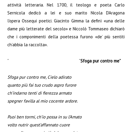
attività letteraria. Nel 1700, il teologo e poeta Carlo
Sernicola dedicò a lei e suo marito Nicola D’Aragona
l’opera Ossequi poetici. Giacinto Gimma la definì «una delle
dame più letterate del secolo» e Niccolò Tommaseo dichiarò
che i componimenti della poetessa furono «de’ più sentiti
ch’abbia la raccolta».
“ “
Sfoga pur contro me”
Sfoga pur contro me, Cielo adirato
quanto più fai tuo crudo aspro furore
ch’indarno tenti di fierezza armato
spegner favilla al mio cocente ardore.
Puoi ben tormi, ch’io possa in su l’Amato
volto nutrir quest’affannato cuore