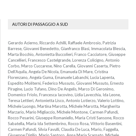
AUTORI DI PASSAGGIO A SUD
Gerardo Acierno, Riccardo Achilli, Raffaele Ambrosio, Patrizia
Barrese, Giovanni Benedetto, Gianfranco Blasi, Immacolata Blescia,
Marta Bocchio, Antonietta Buccolieri, Franco Cacciatore, Giuseppe
Cancellieri, Francesco Castelgrande, Lorenza Colicigno, Antonio
Corbo, Marco Cuccarese, Nino Carella, Giovanni Caserta, Pietro
Dell’Aquila, Angela De Nicola, Emanuela Di Mare, Cristina
Florenzano, Angela Guma, Emanuele Labanchi, Lucia Lapenta,
Espedito Moliterni, Federico Mussuto, Giovanni Mussuto, Ernesto
Piragine, Lucio Tufano, Dino De Angelis, Marco Di Geronimo,
Domenico Friolo, Francesca Iacovino, Lidia Lavecchia, Ida Leone,
Teresa Lettieri, Antonietta Lisco, Antonio Lotierzo, Valerio Lottino,
Michele Luongo, Martina Marotta, Michele Marotta, Margherita
Marzario, Mario Migliaccio, Michele Montone, Carmen Pafundi,
Rocco Pesarini, Giuseppe Romaniello, Maria Cristi Sansone, Rocco
Sabatella, Maria Ida Settembrino, Rocco Rosa, Vittorio Basentini,
Carmen Pafundi, Silvia Favulli, Claudia De Luca, Mario, Faggella,
Giuseppe Digilio, Mario Santoro, Anna Maria Scarnato, Michele