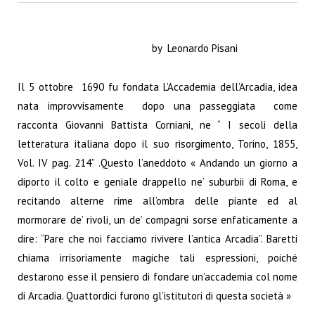
by Leonardo Pisani
Il 5 ottobre 1690 fu fondata L’Accademia dell’Arcadia, idea
nata improvvisamente dopo una passeggiata come
racconta Giovanni Battista Corniani, ne “ I secoli della
letteratura italiana dopo il suo risorgimento, Torino, 1855,
Vol. IV pag. 214” .Questo l’aneddoto « Andando un giorno a
diporto il colto e geniale drappello ne’ suburbii di Roma, e
recitando alterne rime all’ombra delle piante ed al
mormorare de’ rivoli, un de’ compagni sorse enfaticamente a
dire: “Pare che noi facciamo rivivere l’antica Arcadia”. Baretti
chiama irrisoriamente magiche tali espressioni, poiché
destarono esse il pensiero di fondare un’accademia col nome
di Arcadia. Quattordici furono gl’istitutori di questa società »