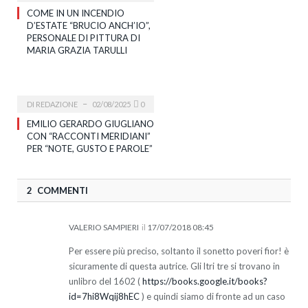
COME IN UN INCENDIO
D’ESTATE “BRUCIO ANCH’IO”,
PERSONALE DI PITTURA DI
MARIA GRAZIA TARULLI
DI
REDAZIONE
02/08/2025
0
EMILIO GERARDO GIUGLIANO
CON “RACCONTI MERIDIANI”
PER “NOTE, GUSTO E PAROLE”
2 COMMENTI
VALERIO SAMPIERI
il
17/07/2018 08:45
Per essere più preciso, soltanto il sonetto poveri fior! è
sicuramente di questa autrice. Gli ltri tre si trovano in
unlibro del 1602 (
https://books.google.it/books?
id=7hi8Wqij8hEC
) e quindi siamo di fronte ad un caso