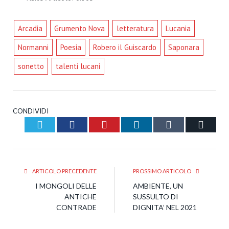
Arcadia
Grumento Nova
letteratura
Lucania
Normanni
Poesia
Robero il Guiscardo
Saponara
sonetto
talenti lucani
CONDIVIDI
Twitter
Facebook
Pinterest
LinkedIn
Tumblr
Email
ARTICOLO PRECEDENTE
PROSSIMO ARTICOLO
I MONGOLI DELLE
AMBIENTE, UN
ANTICHE
SUSSULTO DI
CONTRADE
DIGNITA’ NEL 2021