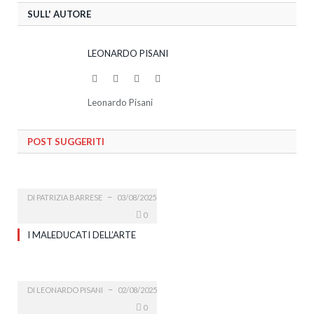
SULL' AUTORE
LEONARDO PISANI
Website
Facebook
Twitter
LinkedIn
Leonardo Pisani
POST SUGGERITI
DI
PATRIZIA BARRESE
03/08/2025
0
I MALEDUCATI DELL’ARTE
DI
LEONARDO PISANI
02/08/2025
0