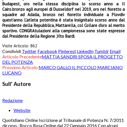
Budapest, oro nella stessa disciplina lo scorso anno a Il
Cairo.bronzo agli europei di Dusseldorf nel 2019, oro nel fioretto a
squadre ad Adalia, bronzo nel fioretto individuale a Plovdiv
quest’anno. L’atleta potentina è stata insignitalo scorso anno dal
Presidente della Repubblica, Mattarella, col Collare d’oro al merito
sportivo. CONGRAtulazioni alla campionessa sono state espresse
dal Presidente della Regione ,Vito Bardi.
Visite Articolo:
862
Condividi
Twitter
Facebook
Pinterest
LinkedIn
Tumblr
Email
Articolo Precedente
MATTIA SANDRI SPOSA IL PROGETTO
DEL POTENZA
Prossimo Articolo
MARCO GALLO IL PICCOLO MARCIANO
LUCANO
Sull' Autore
Redazione
Website
Quotidiano Online Iscrizione al Tribunale di Potenza N. 7/2011
dir.resp.: Rocco Rosa Online dal 22 Gennaio 2016 Con alcuni