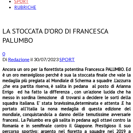
SPORT
RUBRICHE
LA STOCCATA D’ORO DI FRANCESCA
PALUMBO
0
Di
Redazione
il
30/07/2023
SPORT
Ancora un oro per la fiorettista potentina Francesca PALUMBO. Ed
è un oro meraviglioso perché è sua la stoccata finale che vale la
medaglia più pregiata al Mondiale di Scherma a squadre .L’azzurra
,che era partita riserva, è salita in pedana al posto di Arianna
Errigo ed ha fatto la differenza , con un’azione lucida che ha
messo in sordina l’emozione di trovarsi a decidere le sorti della
squadra italiana.
E’ stata bravissima,determinata e attenta .E ha
portato all’Italia la nona medaglia di questa edizione del
mondiale, conquistandola a danno deille temutissime avversarie
francesi.. La Palumbo era già salita in pedana agli ottavi contro la
Romania e in semifinale contro il Giappone.
Prestigioso il suo
percorso sportivo: argento nel fioretto a squadre nel 2019 a