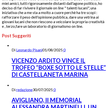
miei amici, tutti rigorosamente distanti dall'agone politico, ho
deciso di far rivivere il giornale on line " talenti lucani", una
iniziativa che a me sta a molto a cuore perchè ha tre scopi :
rafforzare il peso dell'opinione pubblica, dare una vetrina ai
giovani lucani che non riescono a veicolare la propria creatività
e , terzo,fare un laboratorio di giornalismo on line.
Post Suggeriti
Di
Leonardo Pisani
01/08/2025
0
VICENZO ARDITO VINCE IL
TROFEO “BOXE SOTTO LE STELLE”
DI CASTELLANETA MARINA
Di
redazione
30/07/2025
0
AVIGLIANO, II MEMORIAL
ALESSANDRA MARTINELLI, UN