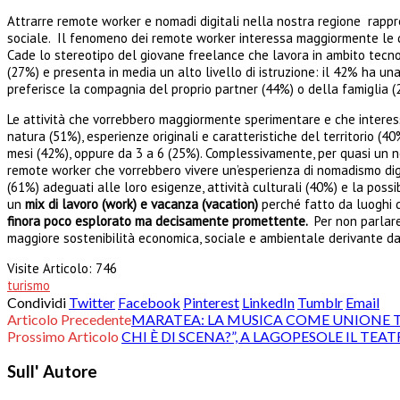
Attrarre remote worker e nomadi digitali nella nostra regione rappre
sociale. Il fenomeno dei remote worker interessa maggiormente le don
Cade lo stereotipo del giovane freelance che lavora in ambito tecn
(27%) e presenta in media un alto livello di istruzione: il 42% ha una
preferisce la compagnia del proprio partner (44%) o della famiglia (
Le attività che vorrebbero maggiormente sperimentare e che interessa
natura (51%), esperienze originali e caratteristiche del territorio (
mesi (42%), oppure da 3 a 6 (25%). Complessivamente, per quasi un nom
remote worker che vorrebbero vivere un’esperienza di nomadismo digit
(61%) adeguati alle loro esigenze, attività culturali (40%) e la possi
un
mix di lavoro (work) e vacanza (vacation)
perché fatto da luoghi d
finora poco esplorato ma decisamente promettente.
Per non parlar
maggiore sostenibilità economica, sociale e ambientale derivante da 
Visite Articolo:
746
turismo
Condividi
Twitter
Facebook
Pinterest
LinkedIn
Tumblr
Email
Articolo Precedente
MARATEA: LA MUSICA COME UNIONE 
Prossimo Articolo
CHI È DI SCENA?”, A LAGOPESOLE IL TEA
Sull' Autore