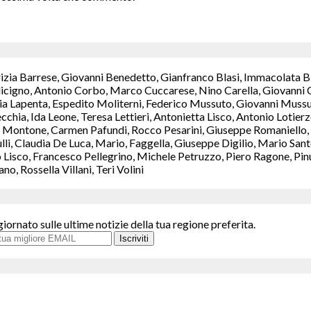
rizia Barrese, Giovanni Benedetto, Gianfranco Blasi, Immacolata B
icigno, Antonio Corbo, Marco Cuccarese, Nino Carella, Giovanni C
a Lapenta, Espedito Moliterni, Federico Mussuto, Giovanni Mussut
chia, Ida Leone, Teresa Lettieri, Antonietta Lisco, Antonio Lotie
Montone, Carmen Pafundi, Rocco Pesarini, Giuseppe Romaniello, M
ulli, Claudia De Luca, Mario, Faggella, Giuseppe Digilio, Mario S
isco, Francesco Pellegrino, Michele Petruzzo, Piero Ragone, Pinuc
, Rossella Villani, Teri Volini
giornato sulle ultime notizie della tua regione preferita.
Iscriviti