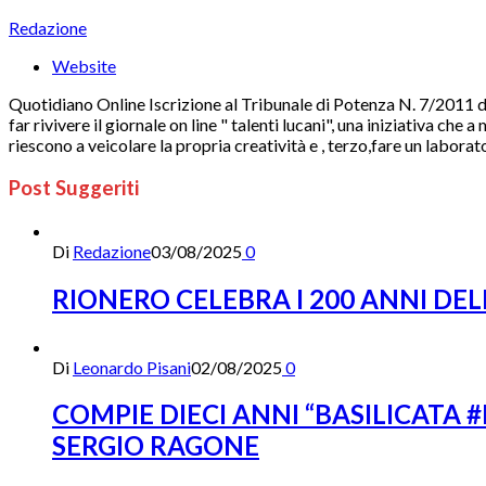
Redazione
Website
Quotidiano Online Iscrizione al Tribunale di Potenza N. 7/2011 di
far rivivere il giornale on line " talenti lucani", una iniziativa ch
riescono a veicolare la propria creatività e , terzo,fare un laborat
Post Suggeriti
Di
Redazione
03/08/2025
0
RIONERO CELEBRA I 200 ANNI DE
Di
Leonardo Pisani
02/08/2025
0
COMPIE DIECI ANNI “BASILICATA
SERGIO RAGONE