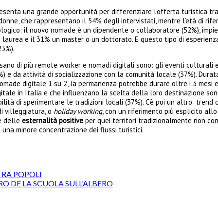
senta una grande opportunità per differenziare l’offerta turistica tra
ne, che rappresentano il 54% degli intervistati, mentre l’età di rifer
ologico: il nuovo nomade è un dipendente o collaboratore (52%), impi
 laurea e il 31% un master o un dottorato. E questo tipo di esperienza 
23%).
no di più remote worker e nomadi digitali sono: gli eventi culturali e
40%) e da attività di socializzazione con la comunità locale (37%). Dur
ade digitale 1 su 2, la permanenza potrebbe durare oltre i 3 mesi e fino
ale in Italia e che influenzano la scelta della loro destinazione sono
bilità di sperimentare le tradizioni locali (37%). C’è poi un altro trend
i villeggiatura, o
holiday working
, con un riferimento più esplicito all
e delle
esternalità positive
per quei territori tradizionalmente non cons
una minore concentrazione dei flussi turistici.
TRA POPOLI
TRO DE LA SCUOLA SULL’ALBERO