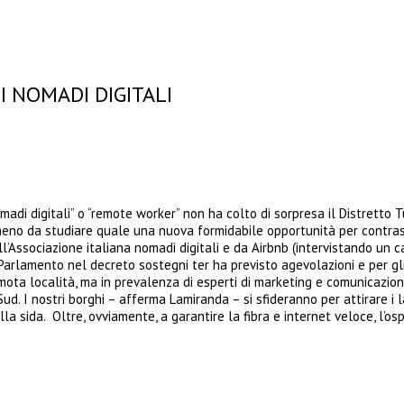
I NOMADI DIGITALI
madi digitali” o “remote worker” non ha colto di sorpresa il Distretto Tu
eno da studiare quale una nuova formidabile opportunità per contrasta
all’Associazione italiana nomadi digitali e da Airbnb (intervistando un 
il Parlamento nel decreto sostegni ter ha previsto agevolazioni e per gli 
mota località, ma in prevalenza di esperti di marketing e comunicazion
Sud. I nostri borghi – afferma Lamiranda – si sfideranno per attirare i l
a sida. Oltre, ovviamente, a garantire la fibra e internet veloce, l’ospi