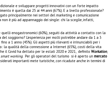
dizionale e sviluppare progetti innovativi con un forte impatto
imento è quella dai 25 ai 44 anni (67%). E a livello professionale?
egato principalmente nei settori del marketing e comunicazione
non è più ad appannaggio dei single: chi la sceglie, infatti,
 quelli enogastronomici (60%), seguiti da attività a contatto con la
ata del soggiorno? L’esperienza per molti potrebbe andare da 1 a 3
 a 1 anno (45%). Gli aspetti più rilevanti e irrinunciabili per i
: la qualità della connessione a Internet (65%), costi della vita
 che il Covid ha dettato per le estati 2020 e 2021, definito
W
orkation
,
o
smart working
. Per gli operatori del turismo si è aperto un
mercato
iderati importanti mete turistiche, con ricadute anche in termini di