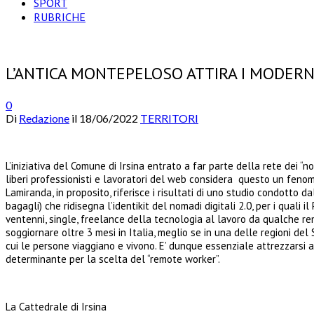
SPORT
RUBRICHE
L’ANTICA MONTEPELOSO ATTIRA I MODERN
0
Di
Redazione
il
18/06/2022
TERRITORI
L’iniziativa del Comune di Irsina entrato a far parte della rete dei “no
liberi professionisti e lavoratori del web considera questo un fenom
Lamiranda, in proposito, riferisce i risultati di uno studio condotto d
bagagli) che ridisegna l’identikit del nomadi digitali 2.0, per i quali 
ventenni, single, freelance della tecnologia al lavoro da qualche re
soggiornare oltre 3 mesi in Italia, meglio se in una delle regioni del 
cui le persone viaggiano e vivono. E’ dunque essenziale attrezzarsi all
determinante per la scelta del “remote worker”.
La Cattedrale di Irsina