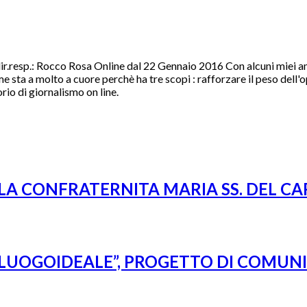
r.resp.: Rocco Rosa Online dal 22 Gennaio 2016 Con alcuni miei amic
e a me sta a molto a cuore perchè ha tre scopi : rafforzare il peso del
orio di giornalismo on line.
LLA CONFRATERNITA MARIA SS. DEL C
 #LUOGOIDEALE”, PROGETTO DI COMUN