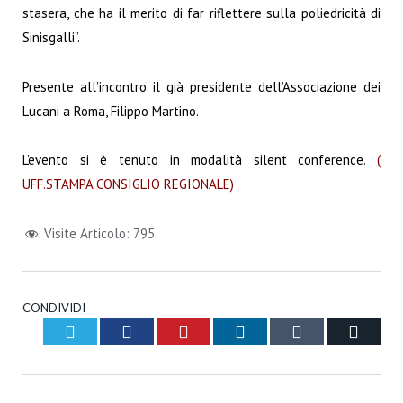
stasera, che ha il merito di far riflettere sulla poliedricità di
Sinisgalli”.
Presente all’incontro il già presidente dell’Associazione dei
Lucani a Roma, Filippo Martino.
L’evento si è tenuto in modalità silent conference.
(
UFF.STAMPA CONSIGLIO REGIONALE)
Visite Articolo:
795
CONDIVIDI
Twitter
Facebook
Pinterest
LinkedIn
Tumblr
Email