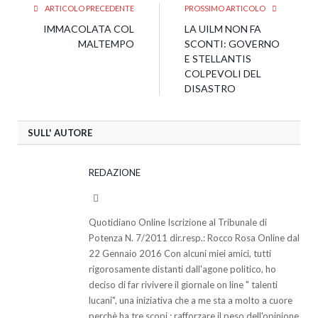
ARTICOLO PRECEDENTE
PROSSIMO ARTICOLO
IMMACOLATA COL
LA UILM NON FA
MALTEMPO
SCONTI: GOVERNO
E STELLANTIS
COLPEVOLI DEL
DISASTRO
SULL' AUTORE
REDAZIONE
Website
Quotidiano Online Iscrizione al Tribunale di
Potenza N. 7/2011 dir.resp.: Rocco Rosa Online dal
22 Gennaio 2016 Con alcuni miei amici, tutti
rigorosamente distanti dall'agone politico, ho
deciso di far rivivere il giornale on line " talenti
lucani", una iniziativa che a me sta a molto a cuore
perchè ha tre scopi : rafforzare il peso dell'opinione