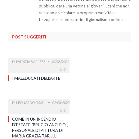
pubblica, dare una vetrina ai giovani lucani che non
riescono a veicolare la propria creatività e ,
terzo,fare un laboratorio di giornalismo on line.
POST SUGGERITI
DI
PATRIZIA BARRESE
03/08/2025
0
I MALEDUCATI DELL’ARTE
DI
LEONARDO PISANI
02/08/2025
0
COME IN UN INCENDIO
D’ESTATE “BRUCIO ANCH’IO”,
PERSONALE DI PITTURA DI
MARIA GRAZIA TARULLI