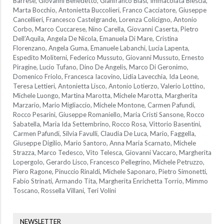
Barrese, Giovanni Benedetto, Gianfranco Blasi, Immacolata Blescia,
Marta Bocchio, Antonietta Buccolieri, Franco Cacciatore, Giuseppe
Cancellieri, Francesco Castelgrande, Lorenza Colicigno, Antonio
Corbo, Marco Cuccarese, Nino Carella, Giovanni Caserta, Pietro
Dell’Aquila, Angela De Nicola, Emanuela Di Mare, Cristina
Florenzano, Angela Guma, Emanuele Labanchi, Lucia Lapenta,
Espedito Moliterni, Federico Mussuto, Giovanni Mussuto, Ernesto
Piragine, Lucio Tufano, Dino De Angelis, Marco Di Geronimo,
Domenico Friolo, Francesca Iacovino, Lidia Lavecchia, Ida Leone,
Teresa Lettieri, Antonietta Lisco, Antonio Lotierzo, Valerio Lottino,
Michele Luongo, Martina Marotta, Michele Marotta, Margherita
Marzario, Mario Migliaccio, Michele Montone, Carmen Pafundi,
Rocco Pesarini, Giuseppe Romaniello, Maria Cristi Sansone, Rocco
Sabatella, Maria Ida Settembrino, Rocco Rosa, Vittorio Basentini,
Carmen Pafundi, Silvia Favulli, Claudia De Luca, Mario, Faggella,
Giuseppe Digilio, Mario Santoro, Anna Maria Scarnato, Michele
Strazza, Marco Tedesco, Vito Telesca, Giovanni Vaccaro, Margherita
Lopergolo, Gerardo Lisco, Francesco Pellegrino, Michele Petruzzo,
Piero Ragone, Pinuccio Rinaldi, Michele Saponaro, Pietro Simonetti,
Fabio Strinati, Armando Tita, Margherita Enrichetta Torrio, Mimmo
Toscano, Rossella Villani, Teri Volini
NEWSLETTER