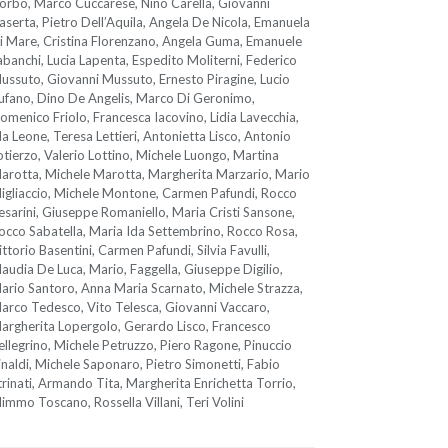
orbo, Marco Cuccarese, Nino Carella, Giovanni
aserta, Pietro Dell’Aquila, Angela De Nicola, Emanuela
i Mare, Cristina Florenzano, Angela Guma, Emanuele
abanchi, Lucia Lapenta, Espedito Moliterni, Federico
ussuto, Giovanni Mussuto, Ernesto Piragine, Lucio
ufano, Dino De Angelis, Marco Di Geronimo,
omenico Friolo, Francesca Iacovino, Lidia Lavecchia,
da Leone, Teresa Lettieri, Antonietta Lisco, Antonio
otierzo, Valerio Lottino, Michele Luongo, Martina
arotta, Michele Marotta, Margherita Marzario, Mario
igliaccio, Michele Montone, Carmen Pafundi, Rocco
esarini, Giuseppe Romaniello, Maria Cristi Sansone,
occo Sabatella, Maria Ida Settembrino, Rocco Rosa,
ittorio Basentini, Carmen Pafundi, Silvia Favulli,
laudia De Luca, Mario, Faggella, Giuseppe Digilio,
ario Santoro, Anna Maria Scarnato, Michele Strazza,
arco Tedesco, Vito Telesca, Giovanni Vaccaro,
argherita Lopergolo, Gerardo Lisco, Francesco
ellegrino, Michele Petruzzo, Piero Ragone, Pinuccio
inaldi, Michele Saponaro, Pietro Simonetti, Fabio
trinati, Armando Tita, Margherita Enrichetta Torrio,
immo Toscano, Rossella Villani, Teri Volini