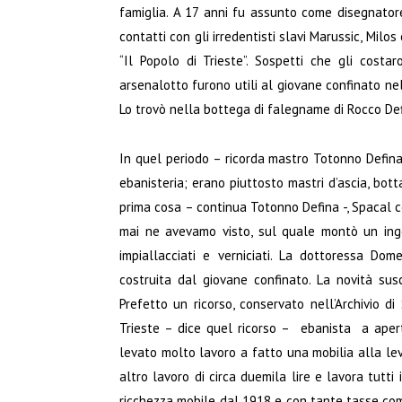
famiglia. A 17 anni fu assunto come disegnatore
contatti con gli irredentisti slavi Marussic, Milo
“Il Popolo di Trieste”. Sospetti che gli costa
arsenalotto furono utili al giovane confinato ne
Lo trovò nella bottega di falegname di Rocco Def
In quel periodo – ricorda mastro Totonno Defina,
ebanisteria; erano piuttosto mastri d’ascia, bottai
prima cosa – continua Totonno Defina -, Spacal 
mai ne avevamo visto, sul quale montò un ingeg
impiallacciati e verniciati. La dottoressa Do
costruita dal giovane confinato. La novità susci
Prefetto un ricorso, conservato nell’Archivio di
Trieste – dice quel ricorso – ebanista a ape
levato molto lavoro a fatto una mobilia alla leva
altro lavoro di circa duemila lire e lavora tutt
ricchezza mobile dal 1918 e con tante tasse co