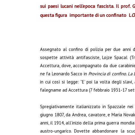
sui paesi lucani nell’epoca fascista. Il prof.
questa figura importante di un confinato L
O
Assegnato al confino di polizia per due anni d
sospette attività antifasciste, Lojze Spacal 
Accettura, dove, accompagnato da due carabinie
ne fa Leonardo Sacco in
Provincia di confino. La
in cui così si legge: “E’ poi la volta degli slavi
falegname ad Accettura (7 febbraio 1931-17 set
Spregiativamente italianizzato in Spazzale nei 
giugno 1807, da Andrea, cavatore, e Maria Novak, 
anni, il 1914, all’inizio della prima guerra mondi
austro-ungarico. Dovette abbandonare la scu