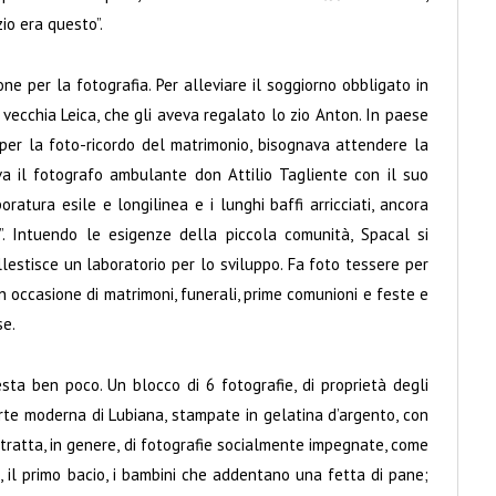
zio era questo”.
 per la fotografia. Per alleviare il soggiorno obbligato in
 vecchia Leica, che gli aveva regalato lo zio Anton. In paese
 per la foto-ricordo del matrimonio, bisognava attendere la
va il fotografo ambulante don Attilio Tagliente con il suo
oratura esile e longilinea e i lunghi baffi arricciati, ancora
o”. Intuendo le esigenze della piccola comunità, Spacal si
estisce un laboratorio per lo sviluppo. Fa foto tessere per
in occasione di matrimoni, funerali, prime comunioni e feste e
se.
esta ben poco. Un blocco di 6 fotografie, di proprietà degli
te moderna di Lubiana, stampate in gelatina d’argento, con
Si tratta, in genere, di fotografie socialmente impegnate, come
 il primo bacio, i bambini che addentano una fetta di pane;