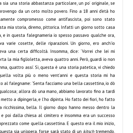
a sia una storia abbastanza particolare, un po’ originale, se
 provengo da un ceto molto povero. Fino a 18 anni d’età ho
icamente compromesso come antifascista, poi sono stato
sta mia storia, diremo, pittorica. Infatti un giorno sotto casa
a, e in questa falegnameria io spesso passavo qualche ora,
varie cosette, delle riparazioni. Un giorno, ero anch’io
va una certa difficoltà. Insomma, dice: ‘Vorrei che lei mi
a la mia figlioletta, aveva quattro anni. Però, guardi io non
ma, quattro assi’. Sì, questa è una storia patetica, vi chiedo
quella volta più o meno vent’anni e questa storia mi ha
 al falegname: ‘Senta facciamo una bella cassettina, io dò
qualcosa; allora dò una mano, abbiamo lavorato fino a tardi
etto a dipingerla, e l’ho dipinta. Ho fatto dei fiori, ho fatto
a ricchissima, bella. Il giorno dopo hanno messo dentro la
, e poi dalla chiesa al cimitero e insomma era un successo
rezzato come quella cassettina. E questo era il mio inizio,
questa sia un’opera, forse sarà stato di un
kitsch
tremendo,