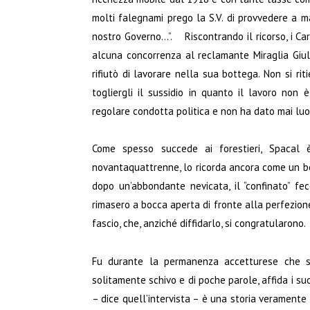
molti falegnami prego la S.V. di provvedere a 
nostro Governo…”. Riscontrando il ricorso, i Cara
alcuna concorrenza al reclamante Miraglia Giul
rifiutò di lavorare nella sua bottega. Non si ri
togliergli il sussidio in quanto il lavoro non è
regolare condotta politica e non ha dato mai luog
Come spesso succede ai forestieri, Spacal è
novantaquattrenne, lo ricorda ancora come un be
dopo un’abbondante nevicata, il “confinato” fe
rimasero a bocca aperta di fronte alla perfezione
fascio, che, anziché diffidarlo, si congratularono.
Fu durante la permanenza accetturese che si 
solitamente schivo e di poche parole, affida i suo
– dice quell’intervista – è una storia veramente