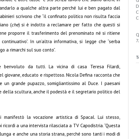
G
D
mandarlo a qualche altra parte perché lui e ben pagato dal
C
binieri scrivono che “il confinato politico non risulta faccia
C
iano (
che
) si è indotto a reclamare per fatto che questi si
tiene proporre il trasferimento del prenominato né si ritiene
Q
7
 continuativo”. In un’altra informativa, si legge che “serba
o a rimarchi sul suo conto”.
Tu
 benvoluto da tutti. La vicina di casa Teresa Filardi,
l giovane, educato e rispettoso. Nicola Defina racconta che
ce un grande pupazzo, somigliantissimo al Duce. I paesani
 della scultura, anche il podestà e il segretario politico del
manifestò la vocazione artistica di Spacal. Lui stesso,
i ricordi a una intervista rilasciata a TV Capodistria. “Questa
 lunga e anche una storia strana, perché sono tanti i modi di