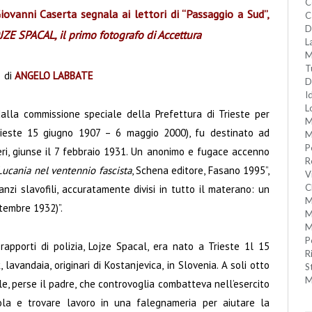
C
 Giovanni Caserta segnala ai lettori di “Passaggio a Sud”,
C
D
JZE SPACAL, il primo fotografo di Accettura
L
M
T
di
ANGELO LABBATE
D
I
L
alla commissione speciale della Prefettura di Trieste per
M
(Trieste 15 giugno 1907 – 6 maggio 2000), fu destinato ad
M
P
ri, giunse il 7 febbraio 1931. Un anonimo e fugace accenno
R
 Lucania nel ventennio fascista
, Schena editore, Fasano 1995”,
V
C
, anzi slavofili, accuratamente divisi in tutto il materano: un
M
tembre 1932)”.
M
M
P
rapporti di polizia, Lojze Spacal, era nato a Trieste 1l 15
R
lavandaia, originari di Kostanjevica, in Slovenia. A soli otto
S
M
ale, perse il padre, che controvoglia combatteva nell’esercito
ola e trovare lavoro in una falegnameria per aiutare la