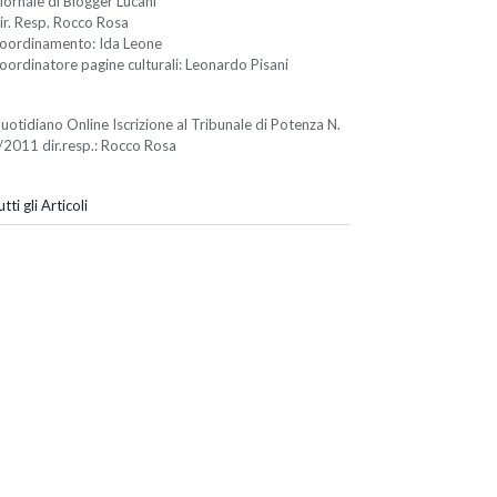
iornale di Blogger Lucani
ir. Resp. Rocco Rosa
oordinamento: Ida Leone
oordinatore pagine culturali: Leonardo Pisani
uotidiano Online Iscrizione al Tribunale di Potenza N.
/2011 dir.resp.: Rocco Rosa
tti gli Articoli