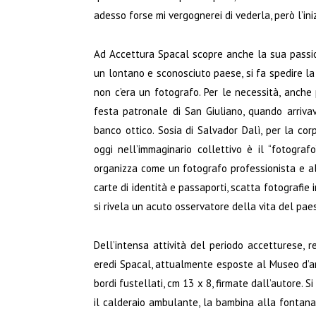
adesso forse mi vergognerei di vederla, però l’ini
Ad Accettura Spacal scopre anche la sua passione
un lontano e sconosciuto paese, si fa spedire la
non c’era un fotografo. Per le necessità, anche
festa patronale di San Giuliano, quando arriva
banco ottico. Sosia di Salvador Dalì, per la corp
oggi nell’immaginario collettivo è il “fotograf
organizza come un fotografo professionista e all
carte di identità e passaporti, scatta fotografie 
si rivela un acuto osservatore della vita del pae
Dell’intensa attività del periodo accetturese, r
eredi Spacal, attualmente esposte al Museo d’ar
bordi fustellati, cm 13 x 8, firmate dall’autore. 
il calderaio ambulante, la bambina alla fontana,