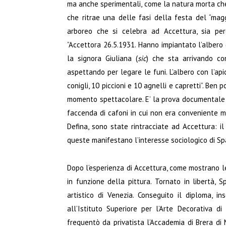
ma anche sperimentali, come la natura morta che 
che ritrae una delle fasi della festa del “mag
arboreo che si celebra ad Accettura, sia per
”Accettora 26.5.1931. Hanno impiantato l’albero
la signora Giuliana (
sic
) che sta arrivando co
aspettando per legare le funi. L’albero con l’api
conigli, 10 piccioni e 10 agnelli e capretti”. Ben
momento spettacolare. E’ la prova documentale c
faccenda di cafoni in cui non era conveniente m
Defina, sono state rintracciate ad Accettura: i
queste manifestano l’interesse sociologico di Sp
Dopo l’esperienza di Accettura, come mostrano le
in funzione della pittura. Tornato in libertà, S
artistico di Venezia. Conseguito il diploma, in
all’Istituto Superiore per l’Arte Decorativa 
frequentò da privatista l’Accademia di Brera di 