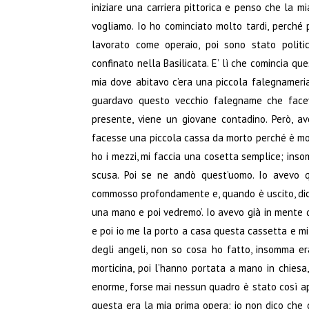
iniziare una carriera pittorica e penso che la mi
vogliamo. Io ho cominciato molto tardi, perché
lavorato come operaio, poi sono stato polit
confinato nella Basilicata. E’ lì che comincia que
mia dove abitavo c’era una piccola falegnameri
guardavo questo vecchio falegname che faceva 
presente, viene un giovane contadino. Però, ave
facesse una piccola cassa da morto perché è mort
ho i mezzi, mi faccia una cosetta semplice; insom
scusa. Poi se ne andò quest’uomo. Io avevo 
commosso profondamente e, quando è uscito, dico
una mano e poi vedremo’. Io avevo già in mente 
e poi io me la porto a casa questa cassetta e mi m
degli angeli, non so cosa ho fatto, insomma er
morticina, poi l’hanno portata a mano in chiesa
enorme, forse mai nessun quadro è stato così app
questa era la mia prima opera; io non dico che 