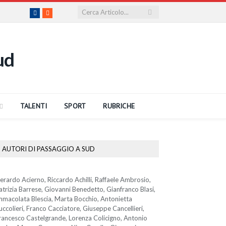
Facebook
RSS
TALENTI
SPORT
RUBRICHE
AUTORI DI PASSAGGIO A SUD
erardo Acierno, Riccardo Achilli, Raffaele Ambrosio,
atrizia Barrese, Giovanni Benedetto, Gianfranco Blasi,
mmacolata Blescia, Marta Bocchio, Antonietta
uccolieri, Franco Cacciatore, Giuseppe Cancellieri,
rancesco Castelgrande, Lorenza Colicigno, Antonio