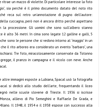
ritrae un mazzo di violette. Di particolare interesse la foto
gio”, sia perché è il primo documento datato del noto rito
ché reca sul retro un’annotazione di pugno dell’autore:
 della cuccagna, però non è ancora dritto perché aspettano
n la processione. Gli uomini che sono sull’albero stanno
ce è alto 36 metri. In cima sono legate 12 galline e galli, 5
 poche sono le persone che si vedono intorno al “maggio” in un
he il rito arboreo era considerato un evento “barbaro”, una
ischiarsi. Tre foto, miracolosamente conservate da Totonno
l gregge, il pranzo in campagna e il vicolo con neve. Anche
acal.
 altre immagini esposte a Lubiana, Spacal usò la fotografia
pacal si dedicò allo studio dell’arte, frequentando il liceo
segnò nelle scuole slovene di Trieste. Il 1936 si iscrisse
di Monza, allievo di Pio Semeghini e Raffaele De Grada, e
Milano. Il 1948, il 1954 e il 1958 espose con successo alla