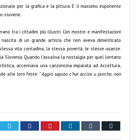
zionale per la grafica e la pittura. E’ il massimo esponente
alo-slovene.
no tra i cittadini più illustri. Con mostre e manifestazioni
a nascita di un grande artista che non aveva dimenticato
 stessa vita contadina, la stessa povertà, le stesse usanze.
lla Slovenia. Quando l’assaliva la nostalgia per quel lontano
rtistica, accennava una canzoncina imparata ad Accettura,
do alle loro feste: “
Aggio saputo c’hai acciso u purche, non
Twitter
Facebook
Pinterest
LinkedIn
Tumblr
Email