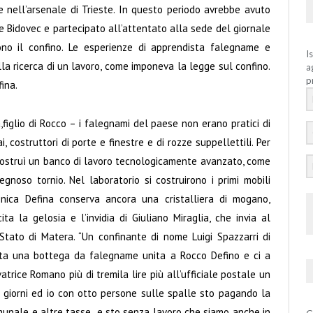
 nell’arsenale di Trieste. In questo periodo avrebbe avuto
s e Bidovec e partecipato all’attentato alla sede del giornale
rono il confino. Le esperienze di apprendista falegname e
I
lla ricerca di un lavoro, come imponeva la legge sul confino.
a
p
ina.
figlio di Rocco – i falegnami del paese non erano pratici di
, costruttori di porte e finestre e di rozze suppellettili. Per
costruì un banco di lavoro tecnologicamente avanzato, come
noso tornio. Nel laboratorio si costruirono i primi mobili
menica Defina conserva ancora una cristalliera di mogano,
ta la gelosia e l’invidia di Giuliano Miraglia, che invia al
 Stato di Matera. “Un confinante di nome Luigi Spazzarri di
rta una bottega da falegname unita a Rocco Defino e ci a
trice Romano più di tremila lire più all’ufficiale postale un
i i giorni ed io con otto persone sulle spalle sto pagando la
munale e altre tasse e sto senza lavoro che siamo anche in