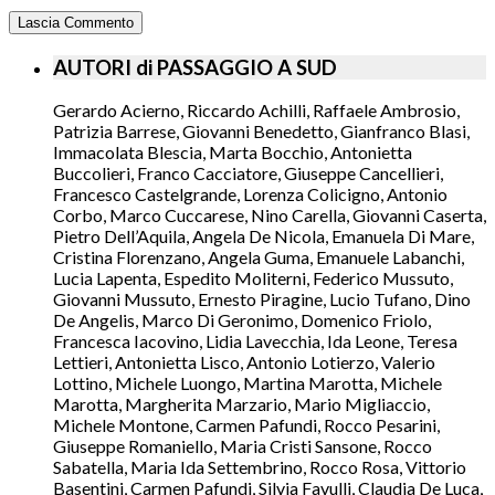
AUTORI di PASSAGGIO A SUD
Gerardo Acierno, Riccardo Achilli, Raffaele Ambrosio,
Patrizia Barrese, Giovanni Benedetto, Gianfranco Blasi,
Immacolata Blescia, Marta Bocchio, Antonietta
Buccolieri, Franco Cacciatore, Giuseppe Cancellieri,
Francesco Castelgrande, Lorenza Colicigno, Antonio
Corbo, Marco Cuccarese, Nino Carella, Giovanni Caserta,
Pietro Dell’Aquila, Angela De Nicola, Emanuela Di Mare,
Cristina Florenzano, Angela Guma, Emanuele Labanchi,
Lucia Lapenta, Espedito Moliterni, Federico Mussuto,
Giovanni Mussuto, Ernesto Piragine, Lucio Tufano, Dino
De Angelis, Marco Di Geronimo, Domenico Friolo,
Francesca Iacovino, Lidia Lavecchia, Ida Leone, Teresa
Lettieri, Antonietta Lisco, Antonio Lotierzo, Valerio
Lottino, Michele Luongo, Martina Marotta, Michele
Marotta, Margherita Marzario, Mario Migliaccio,
Michele Montone, Carmen Pafundi, Rocco Pesarini,
Giuseppe Romaniello, Maria Cristi Sansone, Rocco
Sabatella, Maria Ida Settembrino, Rocco Rosa, Vittorio
Basentini, Carmen Pafundi, Silvia Favulli, Claudia De Luca,