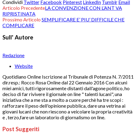
Condividi
Twitter
Facebook
Pinterest
LinkedIn
Tumblr
Email
Articolo Precedente
LA CONVENZIONE CON L’ANT VA
RIPRISTINATA
Prossimo Articolo
SEMPLIFICARE E’ PIU’ DIFFICILE CHE
COMPLICARE
Sull' Autore
Redazione
Website
Quotidiano Online Iscrizione al Tribunale di Potenza N. 7/2011
dir.resp.: Rocco Rosa Online dal 22 Gennaio 2016 Con alcuni
miei amici, tutti rigorosamente distanti dall'agone politico, ho
deciso di far rivivere il giornale on line " talenti lucani", una
iniziativa che a me sta a molto a cuore perchè ha tre scopi :
rafforzare il peso dell'opinione pubblica, dare una vetrina ai
giovani lucani che non riescono a veicolare la propria creatività
e , terzo,fare un laboratorio di giornalismo on line.
Post Suggeriti