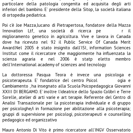
particolare della patologia congenita ed acquisita degli arti
inferiori del bambino. E’ presidente della Sitop, la società italiana
di ortopedia pediatrica.
Poi c’è Joe Mazza,lucano di Pietrapertosa, fondatore della Mazza
Innovation Ltf, una società di ricerca pe
r il
miglioramento genetico in agricoltura. Vive e lavora in Canada
dove ha ricevuto nel 92 il Public Service Of Canada Merit
Award.Nel 2005 è stato insignito dall’ISI, information Sciences
Institut come il ricercatore che maggiormente ha influenzata la
scienza agraria e nel 2006 è statp eletto membro
dell’International academy of scienzes and tecnology
La dottoressa Pasqua Teora è invece una psicologa e
psicoterapeuta. E’ fondatrice del centro Psicol
ogia e
Cambiamento , ha insegnato alla Scuola Psicopedagogica Giovanni
XXIII DI BERGAMO. E’ inoltre l’ideatrice dello Spazio Colibrì e Terre
Sorelle, atelier di arti varie e art terapie. Referente del Centro di
Analisi Transazionale per la psicoterapia individuale e di gruppo
per psicologhe/i in formazione per abilitazione alla psicoterapia;
gruppi di supervisione per psicologi, psicoterapeuti e counselling
pedagogico ed organizzativo
Mauro Antonio Di Vito è primo ricercatore all’INGV Osservatorio