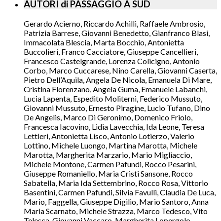
AUTORI di PASSAGGIO A SUD
Gerardo Acierno, Riccardo Achilli, Raffaele Ambrosio,
Patrizia Barrese, Giovanni Benedetto, Gianfranco Blasi,
Immacolata Blescia, Marta Bocchio, Antonietta
Buccolieri, Franco Cacciatore, Giuseppe Cancellieri,
Francesco Castelgrande, Lorenza Colicigno, Antonio
Corbo, Marco Cuccarese, Nino Carella, Giovanni Caserta,
Pietro Dell’Aquila, Angela De Nicola, Emanuela Di Mare,
Cristina Florenzano, Angela Guma, Emanuele Labanchi,
Lucia Lapenta, Espedito Moliterni, Federico Mussuto,
Giovanni Mussuto, Ernesto Piragine, Lucio Tufano, Dino
De Angelis, Marco Di Geronimo, Domenico Friolo,
Francesca Iacovino, Lidia Lavecchia, Ida Leone, Teresa
Lettieri, Antonietta Lisco, Antonio Lotierzo, Valerio
Lottino, Michele Luongo, Martina Marotta, Michele
Marotta, Margherita Marzario, Mario Migliaccio,
Michele Montone, Carmen Pafundi, Rocco Pesarini,
Giuseppe Romaniello, Maria Cristi Sansone, Rocco
Sabatella, Maria Ida Settembrino, Rocco Rosa, Vittorio
Basentini, Carmen Pafundi, Silvia Favulli, Claudia De Luca,
Mario, Faggella, Giuseppe Digilio, Mario Santoro, Anna
Maria Scarnato, Michele Strazza, Marco Tedesco, Vito
Telesca, Giovanni Vaccaro, Margherita Lopergolo,