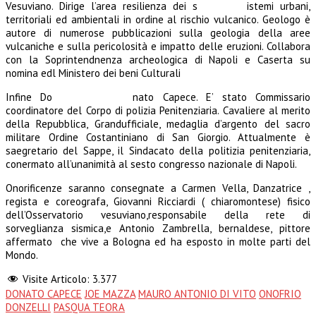
Vesuviano. Dirige l’area resilienza dei s
istemi urbani,
territoriali ed ambientali in ordine al rischio vulcanico. Geologo è
autore di numerose pubblicazioni sulla geologia della aree
vulcaniche e sulla pericolosità e impatto delle eruzioni. Collabora
con la Soprintendnenza archeologica di Napoli e Caserta su
nomina edl Ministero dei beni Culturali
Infine Do
nato Capece. E’ stato Commissario
coordinatore del Corpo di polizia Penitenziaria. Cavaliere al merito
della Repubblica, Grandufficiale, medaglia d’argento del sacro
militare Ordine Costantiniano di San Giorgio. Attualmente è
saegretario del Sappe, il Sindacato della politizia penitenziaria,
conermato all’unanimità al sesto congresso nazionale di Napoli.
Onorificenze saranno consegnate a Carmen Vella, Danzatrice ,
regista e coreografa, Giovanni Ricciardi ( chiaromontese) fisico
dell’Osservatorio vesuviano,responsabile della rete di
sorveglianza sismica,e Antonio Zambrella, bernaldese, pittore
affermato che vive a Bologna ed ha esposto in molte parti del
Mondo.
Visite Articolo:
3.377
DONATO CAPECE
JOE MAZZA
MAURO ANTONIO DI VITO
ONOFRIO
DONZELLI
PASQUA TEORA