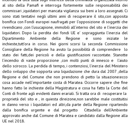
al sito della Pamafi e interroga fortemente sulle responsabilità dei
commissari ,iquidatori per mancata vigilanza sui beni a loro assegnati.
Ci
sono stati tentativi negli ultimi anni di recuperare il sito,con apposita
bonifica con Fondi europei naufragati per l’opposizione di soggetti che
rivendicano ,con l’usucapione, immobili all’interno del sito e l’inerzia dei
liquidatori.
Dopo la perdita dei fondi UE e’ sopraggiunta l’inerzia del
Dipartimento Ambiente della Regione e sono iniziate le
inchieste,tutt’ora in corso.
Nei giorni scorsi la seconda Commissione
Consigliare della Regione ha avuto la possibilità di comprendere lo
stato dei fatti,dei pericoli e della giustificazioni raccontate. Stanotte
l’incendio di vaste proporzione ,con molti punti di innesco e l’aiuto
dello scirocco. L
a perdida di tempo, i contenziosi, l’inerzia del Ministero
dello sviluppo che sopporta una liquidazione che dura dal 2007 ,della
Regione e del Comune che non prendono di petto la situazione:ecco
cosa accade nell’importante costa di Maratea.
Occorre sapere che fine
hanno fatto le inchieste della Magistratura e cosa ha fatto la Corte del
Conti di fronte agli evidenti danni erariali.
Si tratta ora di recuperare la
proprietà del sito e , in quiesta direizone,non sarebbe male costituitisi
in danno verso i liquidatori ed altri,da parte della Regione ripartendo
dalla bonifica urgente e dal progetto
Cittadella dell’Ambiente
approvato anche dal Comune di Maratea e candidato dalla Regione alla
UE nel 2018.