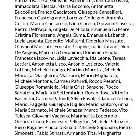
Patrizia Barrese, Giovanni Benedetto, Gianfranco Blasi,
Immacolata Blescia, Marta Bocchio, Antonietta
Buccolieri, Franco Cacciatore, Giuseppe Cancellieri,
Francesco Castelgrande, Lorenza Colicigno, Antonio
Corbo, Marco Cuccarese, Nino Carella, Giovanni Caserta,
Pietro Dell’Aquila, Angela De Nicola, Emanuela Di Mare,
Cristina Florenzano, Angela Guma, Emanuele Labanchi,
Lucia Lapenta, Espedito Moliterni, Federico Mussuto,
Giovanni Mussuto, Ernesto Piragine, Lucio Tufano, Dino
De Angelis, Marco Di Geronimo, Domenico Friolo,
Francesca Iacovino, Lidia Lavecchia, Ida Leone, Teresa
Lettieri, Antonietta Lisco, Antonio Lotierzo, Valerio
Lottino, Michele Luongo, Martina Marotta, Michele
Marotta, Margherita Marzario, Mario Migliaccio,
Michele Montone, Carmen Pafundi, Rocco Pesarini,
Giuseppe Romaniello, Maria Cristi Sansone, Rocco
Sabatella, Maria Ida Settembrino, Rocco Rosa, Vittorio
Basentini, Carmen Pafundi, Silvia Favulli, Claudia De Luca,
Mario, Faggella, Giuseppe Digilio, Mario Santoro, Anna
Maria Scarnato, Michele Strazza, Marco Tedesco, Vito
Telesca, Giovanni Vaccaro, Margherita Lopergolo,
Gerardo Lisco, Francesco Pellegrino, Michele Petruzzo,
Piero Ragone, Pinuccio Rinaldi, Michele Saponaro, Pietro
Simonetti, Fabio Strinati, Armando Tita, Margherita