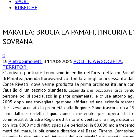
SPORT
RUBRICHE
MARATEA: BRUCIA LA PAMAFI, l’INCURIA E’
SOVRANA
0
Di
Pietro Simonetti
il
11/03/2025
POLITICA & SOCIETA'
,
TERRITORI
E’ arrivato puntuale l’ennesimo incendio nell’area della ex Pamafi
di Maratea,azienda florovivaistica fondata negli anni sessanta daL
Conte Rivetti dove venne prodotta la prima orchidea italiana con
l’ausilio di un tecnico olandese.
L’azienda che occupava circa cento
persone poi si specializzò in piante ornamentali e chiuse attorno agli
2005 dopo una travagliata gestione affidata ad una azienda toscana
che aveva acquisito la proprietà dalla Regione.
Sono trascorsi circa 19
anni dall’inizio della liquidazione ministeriale per opera di tre
commercialisti di altre Regioni ed il sito è’ diventato una mega discarica
con irca 8000 mc di rifiuti speciali e pericolosi in 80.000 mq a trecento
metri dal mare, la più grande discarica del Basso Tirreno. L’ennesimo
incendio la dice tutta sugli interessi della criminalità organizzata intorno