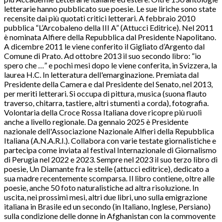
letterarie hanno pubblicato sue poesie. Le sue liriche sono state
recensite dai più quotati critici letterari. A febbraio 2010
pubblica “L’Arcobaleno della III A” (Attucci Editrice). Nel 2011
è nominata Alfiere della Repubblica dal Presidente Napolitano.
A dicembre 2011 le viene conferito il Gigliato d’Argento dal
Comune di Prato. Ad ottobre 2013 il suo secondo libro: “io
spero che …” e pochi mesi dopo le viene conferita, in Svizzera, la
laurea H.C. In letteratura dell'emarginazione. Premiata dal
Presidente della Camera e dal Presidente del Senato, nel 2013,
per meriti letterari. Si occupa di pittura, musica (suona flauto
traverso, chitarra, tastiere, altri stumenti a corda), fotografia.
Volontaria della Croce Rossa Italiana dove ricopre più ruoli
anche a livello regionale. Da gennaio 2025 è Presidente
nazionale dell'Associazione Nazionale Alfieri della Repubblica
Italiana (A.N.A.R.I.). Collabora con varie testate giornalistiche e
partecipa come inviata al festival Internazionale di Giornalismo
di Perugia nel 2022 e 2023. Sempre nel 2023 il suo terzo libro di
poesie, Un Diamante fra le stelle (attucci editrice), dedicato a
sua madre recentemente scomparsa. Il libro contiene, oltre alle
poesie, anche 50 foto naturalistiche ad altra risoluzione. In
uscita, nei prossimi mesi, altri due libri, uno sulla emigrazione
italiana in Brasile ed un secondo (in Italiano, Inglese, Persiano)
sulla condizione delle donne in Afghanistan con la commovente