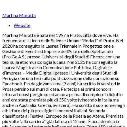
Martina Marotta
Website
Martina Marotta è nata nel 1997 a Prato, città dove vive. Ha
frequentato il Liceo delle Scienze Umane “Rodari” di Prato. Nel
2020 ha conseguito la Laurea Triennale in Progettazione e
Gestione di Eventi ed Imprese dell’Arte e dello Spettacolo
(Pro.Ge.A.S.) presso l’Università degli Studi di Firenze con una
tesi sulla etnomusicologia lucana. Nel 2023 ha conseguito la
Laurea Magistrale in Comunicazione Pubblica, Digitale e
d’Impresa – Media Digitali, presso l’Università degli Studi di
Perugia con una tesi sulla politicizzazione della corruzione su
Facebook. Fin da giovanissima (7 anni) ha scritto in versi ed in
Prosa persino sui muri di casa. Partecipa ai primi concorsi
letterari quasi per gioco ed ancora prima di compiere i diciotto
anni era stata premiata più di 350 volte (vincendo in Italia ma
anche in Australia, Grecia, Svizzera). Ha scritto il suo nome negli
albi d’oro dei più prestigiosi concorsi italiani. Seconda
classificata al Festival Europeo della Poesia ad Atene. Premiata
più volte “alla carriera” già dall’età di 12 anni. É accademica in
più Accademie Letterarie italiane ed estere. Oltre 150 antologie