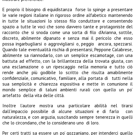
E proprio il bisogno di equidistanza forse lo spinge a presentare
le varie regioni italiane in rigoroso ordine alfabetico mantenendo
in tutte le situazioni lo stesso filo conduttore e consentendo
spazio a tutte le voci che sono davvero tante e protagoniste del
racconto che si snoda come una sorta di filo d’Arianna, sottile,
discreto, abilmente dipanato e senza mai il pericolo che esso
possa ingarbugliarsi o aggrovigliarsi o, peggio ancora, spezzarsi.
Quando tale eventualità rischia di presentarsi, Peppone Calabrese,
abilmente sa riannodarlo, con un semplice escamotage, con una
battuta ad effetto, con la brillantezza della trovata giusta, con
una esclamazione o un ripescaggio nella memoria e tutto ciò
rende anche più godibile lo scritto che risulta amabilmente
confidenziale, comunicativo, familiare, alla portata di tutti nella
sua semplicità e chiarezza espositiva e mette in comunione il
mondo semplice di taluni ambienti rurali con quello un po’
artefatto della vita delle città.
Inoltre l’autore mostra una particolare abilità nel tirarsi
dall’impaccio possibile di alcune situazioni e di farlo con
naturalezza, e con arguzia, suscitando sempre tenerezza in quelli
che lo circondano, che lo considerano uno di loro.
Per certi tratti sa essere un po’ gozzaniano, per intenderci quello