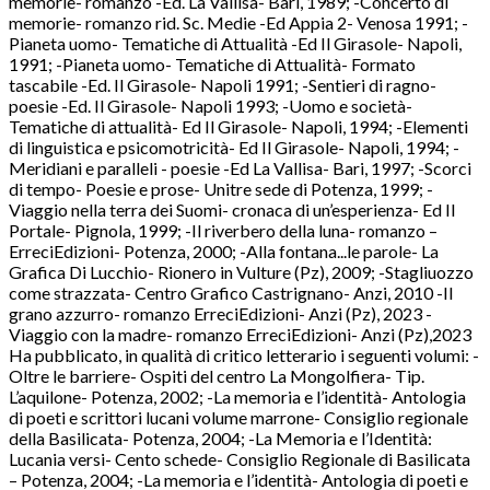
memorie- romanzo -Ed. La Vallisa- Bari, 1989; -Concerto di
memorie- romanzo rid. Sc. Medie -Ed Appia 2- Venosa 1991; -
Pianeta uomo- Tematiche di Attualità -Ed Il Girasole- Napoli,
1991; -Pianeta uomo- Tematiche di Attualità- Formato
tascabile -Ed. Il Girasole- Napoli 1991; -Sentieri di ragno-
poesie -Ed. Il Girasole- Napoli 1993; -Uomo e società-
Tematiche di attualità- Ed Il Girasole- Napoli, 1994; -Elementi
di linguistica e psicomotricità- Ed Il Girasole- Napoli, 1994; -
Meridiani e paralleli - poesie -Ed La Vallisa- Bari, 1997; -Scorci
di tempo- Poesie e prose- Unitre sede di Potenza, 1999; -
Viaggio nella terra dei Suomi- cronaca di un’esperienza- Ed Il
Portale- Pignola, 1999; -Il riverbero della luna- romanzo –
ErreciEdizioni- Potenza, 2000; -Alla fontana...le parole- La
Grafica Di Lucchio- Rionero in Vulture (Pz), 2009; -Stagliuozzo
come strazzata- Centro Grafico Castrignano- Anzi, 2010 -Il
grano azzurro- romanzo ErreciEdizioni- Anzi (Pz), 2023 -
Viaggio con la madre- romanzo ErreciEdizioni- Anzi (Pz),2023
Ha pubblicato, in qualità di critico letterario i seguenti volumi: -
Oltre le barriere- Ospiti del centro La Mongolfiera- Tip.
L’aquilone- Potenza, 2002; -La memoria e l’identità- Antologia
di poeti e scrittori lucani volume marrone- Consiglio regionale
della Basilicata- Potenza, 2004; -La Memoria e l’Identità:
Lucania versi- Cento schede- Consiglio Regionale di Basilicata
– Potenza, 2004; -La memoria e l’identità- Antologia di poeti e