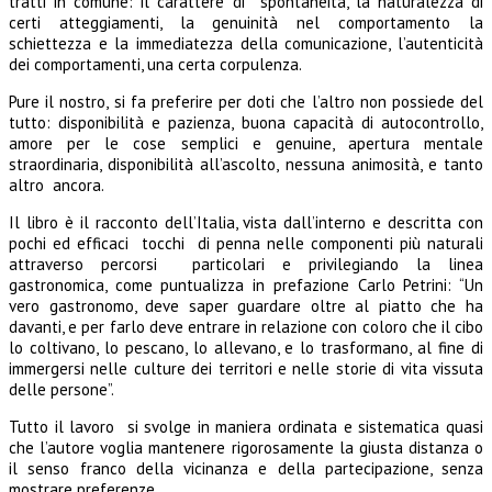
tratti in comune: il carattere di spontaneità, la naturalezza di
certi atteggiamenti, la genuinità nel comportamento la
schiettezza e la immediatezza della comunicazione, l’autenticità
dei comportamenti, una certa corpulenza.
Pure il nostro, si fa preferire per doti che l’altro non possiede del
tutto: disponibilità e pazienza, buona capacità di autocontrollo,
amore per le cose semplici e genuine, apertura mentale
straordinaria, disponibilità all’ascolto, nessuna animosità, e tanto
altro ancora.
Il libro è il racconto dell’Italia, vista dall’interno e descritta con
pochi ed efficaci tocchi di penna nelle componenti più naturali
attraverso percorsi particolari e privilegiando la linea
gastronomica, come puntualizza in prefazione Carlo Petrini: “Un
vero gastronomo, deve saper guardare oltre al piatto che ha
davanti, e per farlo deve entrare in relazione con coloro che il cibo
lo coltivano, lo pescano, lo allevano, e lo trasformano, al fine di
immergersi nelle culture dei territori e nelle storie di vita vissuta
delle persone”.
Tutto il lavoro si svolge in maniera ordinata e sistematica quasi
che l’autore voglia mantenere rigorosamente la giusta distanza o
il senso franco della vicinanza e della partecipazione, senza
mostrare preferenze.