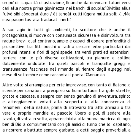
un po’ di capacità di astrazione, finanche da rievocare taluni versi
cari alla nostra prima giovinezza, nei banchi di scuola:”Divitiàs aliùs
fulvò sibi còngerat àuro / èt teneàt cultì iùgera mùlta soli; /…/Me
mea paupertas vita traducat inerti”.
A suo agio in tutti gli ambienti, lo scrittore che è anche il
protagonista, si muove con consumata sicurezza e disinvoltura tra
radure brevi o, al contrario, ampie e capaci di donare profondità di
prospettive, tra fitti boschi o radi a cercare erbe particolari dai
profumi intensi e fiori di ogni specie, tra verdi prati ed estensioni
terriere con le più diverse coltivazioni, tra pianure e colline
dolcemente ondulate, tra quieti pascoli e tranquille greggi e
transumanze fascinose nel rimando al rientro dagli alpeggi nel
mese di settembre come racconta il poeta D’Annunzio.
Altre volte si arrampica per erte improvvise, con tanto di fiatone, o
scende per canaloni a precipizio su fiumi tortuosi tra gole strette,
grotte e cascate, e sempre con senso genuino di avventura, spirito
e atteggiamento votati alla scoperta e alla conoscenza di
fenomeni della natura, prima di ritrovarsi tra altri animali o tra
vere e proprie mandrie al pascolo libero e poi, di sedere alla
tavola, di volta in volta, apparecchiata alla buona ma ricca di ogni
ben di Dio, a complimentarsi con gli amici di turno che lo ospitano,
a ricorrere a battute sempre garbate, a detti saggi e proverbiali, a