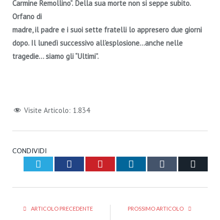
Carmine Remollino”.
Della sua morte non si seppe subito.
Orfano di
madre, il padre e i suoi sette fratelli lo appresero due giorni
dopo. Il lunedì successivo all’esplosione…anche nelle
tragedie… siamo gli “Ultimi”.
Visite Articolo:
1.834
CONDIVIDI
Twitter
Facebook
Pinterest
LinkedIn
Tumblr
Email
ARTICOLO PRECEDENTE
PROSSIMO ARTICOLO