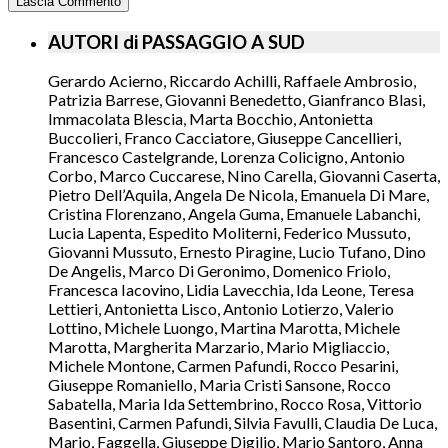
AUTORI di PASSAGGIO A SUD
Gerardo Acierno, Riccardo Achilli, Raffaele Ambrosio,
Patrizia Barrese, Giovanni Benedetto, Gianfranco Blasi,
Immacolata Blescia, Marta Bocchio, Antonietta
Buccolieri, Franco Cacciatore, Giuseppe Cancellieri,
Francesco Castelgrande, Lorenza Colicigno, Antonio
Corbo, Marco Cuccarese, Nino Carella, Giovanni Caserta,
Pietro Dell’Aquila, Angela De Nicola, Emanuela Di Mare,
Cristina Florenzano, Angela Guma, Emanuele Labanchi,
Lucia Lapenta, Espedito Moliterni, Federico Mussuto,
Giovanni Mussuto, Ernesto Piragine, Lucio Tufano, Dino
De Angelis, Marco Di Geronimo, Domenico Friolo,
Francesca Iacovino, Lidia Lavecchia, Ida Leone, Teresa
Lettieri, Antonietta Lisco, Antonio Lotierzo, Valerio
Lottino, Michele Luongo, Martina Marotta, Michele
Marotta, Margherita Marzario, Mario Migliaccio,
Michele Montone, Carmen Pafundi, Rocco Pesarini,
Giuseppe Romaniello, Maria Cristi Sansone, Rocco
Sabatella, Maria Ida Settembrino, Rocco Rosa, Vittorio
Basentini, Carmen Pafundi, Silvia Favulli, Claudia De Luca,
Mario, Faggella, Giuseppe Digilio, Mario Santoro, Anna