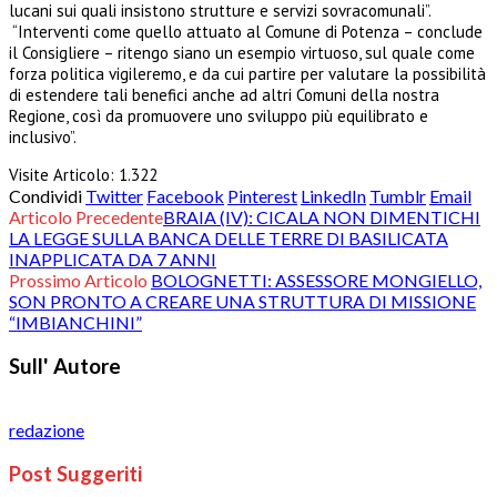
lucani sui quali insistono strutture e servizi sovracomunali”.
“Interventi come quello attuato al Comune di Potenza – conclude
il Consigliere – ritengo siano un esempio virtuoso, sul quale come
forza politica vigileremo, e da cui partire per valutare la possibilità
di estendere tali benefici anche ad altri Comuni della nostra
Regione, così da promuovere uno sviluppo più equilibrato e
inclusivo”.
Visite Articolo:
1.322
Condividi
Twitter
Facebook
Pinterest
LinkedIn
Tumblr
Email
Articolo Precedente
BRAIA (IV): CICALA NON DIMENTICHI
LA LEGGE SULLA BANCA DELLE TERRE DI BASILICATA
INAPPLICATA DA 7 ANNI
Prossimo Articolo
BOLOGNETTI: ASSESSORE MONGIELLO,
SON PRONTO A CREARE UNA STRUTTURA DI MISSIONE
“IMBIANCHINI”
Sull' Autore
redazione
Post Suggeriti