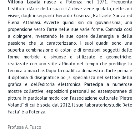
Vittoria Lasala
nasce a Potenza nel 1971. Frequenta
l’Istituto d’Arte della sua città dove viene guidata, nelle arti
visive, dagli insegnanti Gerardo Cosenza, Raffaele Sanza ed
Elena Attanasi. Avverte quindi, sin da giovanissima, una
propensione verso l’arte nelle sue varie forme. Comincia così
a dipingere, investendo le sue opere dell’energia e della
passione che la caratterizzano. I suoi quadri sono una
superba combinazione di colori e di emozioni, soggetti dalle
forme morbide e sinuose o stilizzate e geometriche,
realizzate con uno stile affinato nel tempo che predilige la
tecnica a macchie. Dopo la qualifica di maestra d’arte prima e
il diploma di disegnatrice poi, si specializza nel settore della
grafica e dell’editoria elettronica. Partecipa a numerose
mostre collettive, esposizioni personali ed estemporanee di
pittura in particolar modo con l’associazione culturale “Pietre
Volanti” di cui è socia dal 2012. Il suo laboratorio/studio “Arte
Facta” è a Potenza.
Prof.ssa A. Fusco