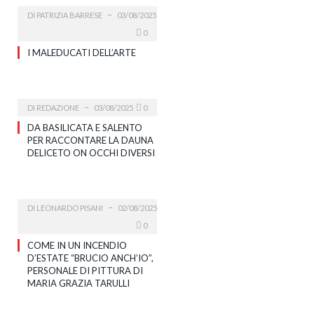
DI
PATRIZIA BARRESE
03/08/2025
0
I MALEDUCATI DELL’ARTE
DI
REDAZIONE
03/08/2025
0
DA BASILICATA E SALENTO
PER RACCONTARE LA DAUNA
DELICETO ON OCCHI DIVERSI
DI
LEONARDO PISANI
02/08/2025
0
COME IN UN INCENDIO
D’ESTATE “BRUCIO ANCH’IO”,
PERSONALE DI PITTURA DI
MARIA GRAZIA TARULLI