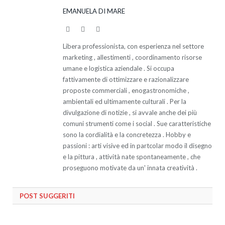
EMANUELA DI MARE
Facebook
Twitter
LinkedIn
Libera professionista, con esperienza nel settore
marketing , allestimenti , coordinamento risorse
umane e logistica aziendale . Si occupa
fattivamente di ottimizzare e razionalizzare
proposte commerciali , enogastronomiche ,
ambientali ed ultimamente culturali . Per la
divulgazione di notizie , si avvale anche dei più
comuni strumenti come i social . Sue caratteristiche
sono la cordialità e la concretezza . Hobby e
passioni : arti visive ed in partcolar modo il disegno
e la pittura , attività nate spontaneamente , che
proseguono motivate da un' innata creatività .
POST SUGGERITI