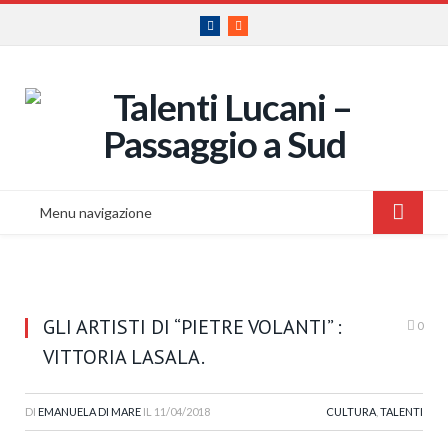
Facebook
RSS
Menu navigazione
GLI ARTISTI DI “PIETRE VOLANTI” :
0
VITTORIA LASALA.
DI
EMANUELA DI MARE
IL
11/04/2018
CULTURA
,
TALENTI