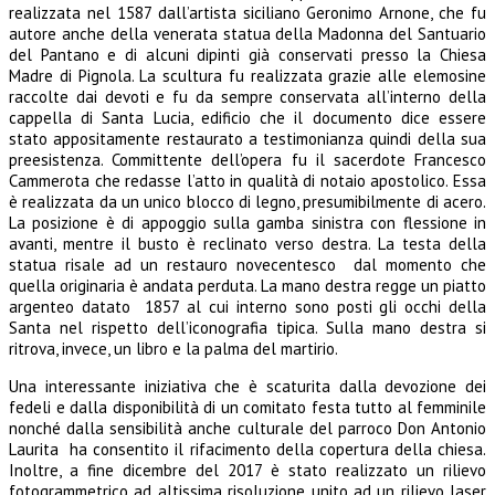
realizzata nel 1587 dall’artista siciliano Geronimo Arnone, che fu
autore anche della venerata statua della Madonna del Santuario
del Pantano e di alcuni dipinti già conservati presso la Chiesa
Madre di Pignola. La scultura fu realizzata grazie alle elemosine
raccolte dai devoti e fu da sempre conservata all’interno della
cappella di Santa Lucia, edificio che il documento dice essere
stato appositamente restaurato a testimonianza quindi della sua
preesistenza. Committente dell’opera fu il sacerdote Francesco
Cammerota che redasse l’atto in qualità di notaio apostolico. Essa
è realizzata da un unico blocco di legno, presumibilmente di acero.
La posizione è di appoggio sulla gamba sinistra con flessione in
avanti, mentre il busto è reclinato verso destra. La testa della
statua risale ad un restauro novecentesco dal momento che
quella originaria è andata perduta. La mano destra regge un piatto
argenteo datato 1857 al cui interno sono posti gli occhi della
Santa nel rispetto dell’iconografia tipica. Sulla mano destra si
ritrova, invece, un libro e la palma del martirio.
Una interessante iniziativa che è scaturita dalla devozione dei
fedeli e dalla disponibilità di un comitato festa tutto al femminile
nonché dalla sensibilità anche culturale del parroco Don Antonio
Laurita ha consentito il rifacimento della copertura della chiesa.
Inoltre, a fine dicembre del 2017 è stato realizzato un rilievo
fotogrammetrico ad altissima risoluzione unito ad un rilievo laser