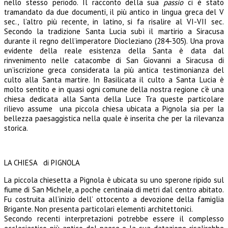
nello stesso periodo. Il racconto della sua
passio
ci è stato
tramandato da due documenti, il più antico in lingua greca del V
sec., l’altro più recente, in latino, si fa risalire al VI-VII sec.
Secondo la tradizione Santa Lucia subì il martirio a Siracusa
durante il regno dell’imperatore Diocleziano (284-305). Una prova
evidente della reale esistenza della Santa è data dal
rinvenimento nelle catacombe di San Giovanni a Siracusa di
un’iscrizione greca considerata la più antica testimonianza del
culto alla Santa martire. In Basilicata il culto a Santa Lucia è
molto sentito e in quasi ogni comune della nostra regione c’è una
chiesa dedicata alla Santa della Luce Tra queste particolare
rilievo assume una piccola chiesa ubicata a Pignola sia per la
bellezza paesaggistica nella quale è inserita che per la rilevanza
storica.
LA CHIESA di PIGNOLA
La piccola chiesetta a Pignola è ubicata su uno sperone ripido sul
fiume di San Michele, a poche centinaia di metri dal centro abitato.
Fu costruita all’inizio dell’ ottocento a devozione della famiglia
Brigante. Non presenta particolari elementi architettonici.
Secondo recenti interpretazioni potrebbe essere il complesso