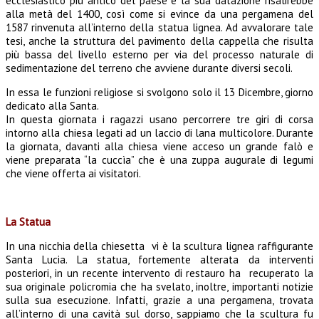
ecclesiastico più antico del paese e la sua datazione risalirebbe
alla metà del 1400, così come si evince da una pergamena del
1587 rinvenuta all’interno della statua lignea. Ad avvalorare tale
tesi, anche la struttura del pavimento della cappella che risulta
più bassa del livello esterno per via del processo naturale di
sedimentazione del terreno che avviene durante diversi secoli.
In essa le funzioni religiose si svolgono solo il 13 Dicembre, giorno
dedicato alla Santa.
In questa giornata i ragazzi usano percorrere tre giri di corsa
intorno alla chiesa legati ad un laccio di lana multicolore. Durante
la giornata, davanti alla chiesa viene acceso un grande falò e
viene preparata “la cuccìa” che è una zuppa augurale di legumi
che viene offerta ai visitatori.
La Statua
In una nicchia della chiesetta vi è la scultura lignea raffigurante
Santa Lucia. La statua, fortemente alterata da interventi
posteriori, in un recente intervento di restauro ha recuperato la
sua originale policromia che ha svelato, inoltre, importanti notizie
sulla sua esecuzione. Infatti, grazie a una pergamena, trovata
all’interno di una cavità sul dorso, sappiamo che la scultura fu