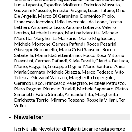
Lucia Lapenta, Espedito Moliterni, Federico Mussuto,
Giovanni Mussuto, Ernesto Piragine, Lucio Tufano, Dino
De Angelis, Marco Di Geronimo, Domenico Friolo,
Francesca Iacovino, Lidia Lavecchia, Ida Leone, Teresa
Lettieri, Antonietta Lisco, Antonio Lotierzo, Valerio
Lottino, Michele Luongo, Martina Marotta, Michele
Marotta, Margherita Marzario, Mario Migliaccio,
Michele Montone, Carmen Pafundi, Rocco Pesarini,
Giuseppe Romaniello, Maria Cristi Sansone, Rocco
Sabatella, Maria Ida Settembrino, Rocco Rosa, Vittorio
Basentini, Carmen Pafundi, Silvia Favulli, Claudia De Luca,
Mario, Faggella, Giuseppe Digilio, Mario Santoro, Anna
Maria Scarnato, Michele Strazza, Marco Tedesco, Vito
Telesca, Giovanni Vaccaro, Margherita Lopergolo,
Gerardo Lisco, Francesco Pellegrino, Michele Petruzzo,
Piero Ragone, Pinuccio Rinaldi, Michele Saponaro, Pietro
Simonetti, Fabio Strinati, Armando Tita, Margherita
Enrichetta Torrio, Mimmo Toscano, Rossella Villani, Teri
Volini
Newsletter
Iscriviti alla Newsletter di Talenti Lucani e resta sempre