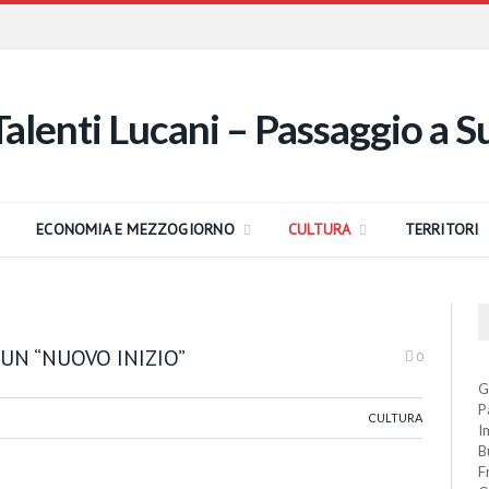
ECONOMIA E MEZZOGIORNO
CULTURA
TERRITORI
 UN “NUOVO INIZIO”
0
G
P
CULTURA
I
B
F