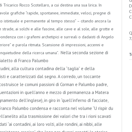
G
 Tricarico Rocco Scotellaro, a cui destina una sua lirica. In
D
C
tavole grafiche “rapide, spontanee, immediate, veloci, pregne di
C
to istintuale e permanente al tempo stesso” – citando ancora la
 strade, ai solchi e alle fascine, alle cave e al sole, alle grotte e
Q
ondenza con i grafemi archetipici e surreali o dadaisti di Angelo
7
riore” e parola ritmata. Scansione di impressioni, accenni e
Nella seconda sezione di
 inquietudine della ricerca umana”.
Tu
dialetto di Franco Palumbo
udini, alla cultura contadina della “taglia” e della
visti e caratterizzati dal segno. A corredo, un toccante
ricostruisce le comuni passioni di Corman e Palumbo padre,
equentazioni in quell’anno e mezzo di permanenza a Matera
gnamento dell’inglese), in giro in “quell’inferno di facciate,
 Franco Palumbo condensa e racconta nel volume “U rispir du
ll’anelito alla trasmissione dei valori che tra i rioni scavati
 “ai contadini, ai loro volti, alle rondini, ai nibbi, alle