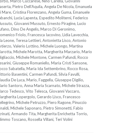
orbo, Marco Cuccarese, Nino Carella, Giovanni
aserta, Pietro Dell’Aquila, Angela De Nicola, Emanuela
i Mare, Cristina Florenzano, Angela Guma, Emanuele
abanchi, Lucia Lapenta, Espedito Moliterni, Federico
ussuto, Giovanni Mussuto, Ernesto Piragine, Lucio
ufano, Dino De Angelis, Marco Di Geronimo,
omenico Friolo, Francesca Iacovino, Lidia Lavecchia,
da Leone, Teresa Lettieri, Antonietta Lisco, Antonio
otierzo, Valerio Lottino, Michele Luongo, Martina
arotta, Michele Marotta, Margherita Marzario, Mario
igliaccio, Michele Montone, Carmen Pafundi, Rocco
esarini, Giuseppe Romaniello, Maria Cristi Sansone,
occo Sabatella, Maria Ida Settembrino, Rocco Rosa,
ittorio Basentini, Carmen Pafundi, Silvia Favulli,
laudia De Luca, Mario, Faggella, Giuseppe Digilio,
ario Santoro, Anna Maria Scarnato, Michele Strazza,
arco Tedesco, Vito Telesca, Giovanni Vaccaro,
argherita Lopergolo, Gerardo Lisco, Francesco
ellegrino, Michele Petruzzo, Piero Ragone, Pinuccio
inaldi, Michele Saponaro, Pietro Simonetti, Fabio
trinati, Armando Tita, Margherita Enrichetta Torrio,
immo Toscano, Rossella Villani, Teri Volini