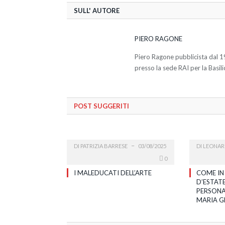
SULL' AUTORE
PIERO RAGONE
Piero Ragone pubblicista dal 1
presso la sede RAI per la Basili
POST SUGGERITI
DI
PATRIZIA BARRESE
03/08/2025
DI
LEONAR
0
I MALEDUCATI DELL’ARTE
COME IN
D’ESTATE
PERSONA
MARIA G