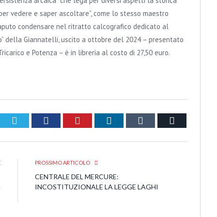
persistenza arcaica” che lega per diversi aspetti la storica
per vedere e saper ascoltare”, come lo stesso maestro
aputo condensare nel ritratto calcografico dedicato al
o” della Giannatelli, uscito a ottobre del 2024 – presentato
ricarico e Potenza – è in libreria al costo di 27,50 euro.
Twitter
Facebook
Pinterest
LinkedIn
Tumblr
Email
E
PROSSIMO ARTICOLO
,
CENTRALE DEL MERCURE:
A
INCOSTITUZIONALE LA LEGGE LAGHI
”