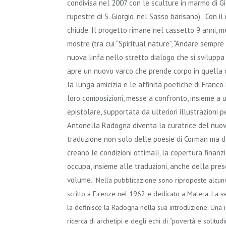
condivisa nel 2007 con le sculture in marmo di Giu
rupestre di S. Giorgio, nel Sasso barisano). Con il
chiude. Il progetto rimane nel cassetto 9 anni, m
mostre (tra cui “Spiritual nature”, “Andare sempre ol
nuova linfa nello stretto dialogo che si svilupp
apre un nuovo varco che prende corpo in quella ch
la lunga amicizia e le affinità poetiche di Fra
loro composizioni, messe a confronto, insieme a 
epistolare, supportata da ulteriori illustrazioni
Antonella Radogna diventa la curatrice del nuovo
traduzione non solo delle poesie di Corman ma dell
creano le condizioni ottimali, la copertura finanzi
occupa, insieme alle traduzioni, anche della pre
volume.
Nella pubblicazione sono riproposte alcune
scritto a Firenze nel 1962 e dedicato a Matera. La v
la definisce la Radogna nella sua introduzione. Una i
ricerca di archetipi e degli echi di “povertà e solitudi