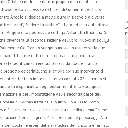
lio Orioli e con le mie di tufo, proprio nel complesso
 ritrovamento successivo del libro di Corman, il cerchio si
entre Angelo si dedica a molte altre iniziative e a diverse
I
tre i…muri”, “Vedere l’invisibile”). Il progetto iniziale ritrova
a
a tra Angelo e la poetessa e collega Antonella Radogna. Si
p
e diventerà la seconda sezione del libro “Nuovo inizio”. Qui
nco Palumbo e Cid Corman vengono messe in evidenza da due
un paio di lettere della loro corposa corrispondenza
 pensate per il Canzoniere pubblicato dal padre Franco.
 progetto editoriale, che si amplia col suo intervento di
’intero testo in inglese. Si arriva così al 2024, quando si
aria e la disponibilità degli editori, mentre la Radogna si
sentazione e dell’impostazione della seconda parte del
 poesie di Corman tratte dal suo libro ”Sole Sasso Uomo”,
este è scarna ed essenziale, “minimalista e indipendente” come
spirazione “per immagini”, più che per storie e personaggi. Alla
ne dei luoghi”, riverberi della sua lettura del “Cristo si è fermato