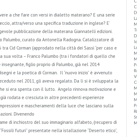
C
C
D
ere a che fare con versi in dialetto materano? E una serie
L
ccio, attra/verso una specifica traduzione in inglese? E’
M
T
gevole pubblicazione della materana Giannatelli edizioni.
D
lo Palumbo, curato da Antonella Radogna. Catalizzatore di
I
 tra Cid Corman (approdato nella città dei Sassi “per caso e
L
M
 a sua volta – Franco Palumbo (tra i fondatori di quello che
M
e insegnante, figlio proprio di Palumbo, già nel 2014
P
R
disegni e la poetica di Corman. Il “nuovo inizio” è avvenuto
V
deceduto nel 2011, gli aveva regalato. Da lì si è sviluppata la
C
M
 che si era spenta con il lutto. Angelo rinnova motivazione e
M
, già rodata e cresciuta in altre precedenti esperienze
M
 impressioni e mascheramenti della luce che lasciano sulla
P
R
azioni.
Divenendo
S
ame di inchiostro del suo immaginario alfabeto, (recupero di
M
Fossili futuri” presentate nella istallazione “Deserto etico”,