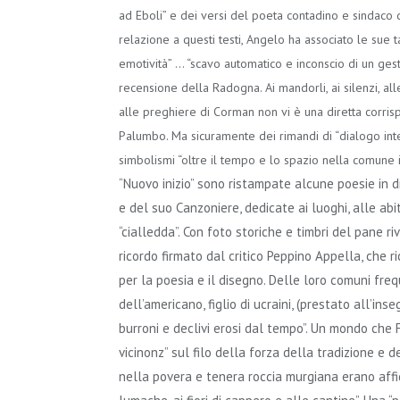
ad Eboli” e dei versi del poeta contadino e sindaco di
relazione a questi testi, Angelo ha associato le sue 
emotività” … “scavo automatico e inconscio di un ges
recensione della Radogna. Ai mandorli, ai silenzi, alle
alle preghiere di Corman non vi è una diretta corrisp
Palumbo. Ma sicuramente dei rimandi di “dialogo inte
simbolismi “oltre il tempo e lo spazio nella comune
“Nuovo inizio” sono ristampate alcune poesie in 
e del suo Canzoniere, dedicate ai luoghi, alle abit
“cialledda”. Con foto storiche e timbri del pane ri
ricordo firmato dal critico Peppino Appella, che 
per la poesia e il disegno. Delle loro comuni fr
dell’americano, figlio di ucraini, (prestato all’inse
burroni e declivi erosi dal tempo”. Un mondo che
vicinonz” sul filo della forza della tradizione e de
nella povera e tenera roccia murgiana erano affidati