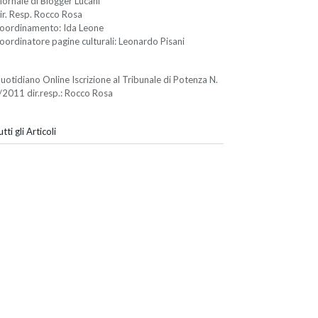
iornale di Blogger Lucani
ir. Resp. Rocco Rosa
oordinamento: Ida Leone
oordinatore pagine culturali: Leonardo Pisani
uotidiano Online Iscrizione al Tribunale di Potenza N.
/2011 dir.resp.: Rocco Rosa
tti gli Articoli