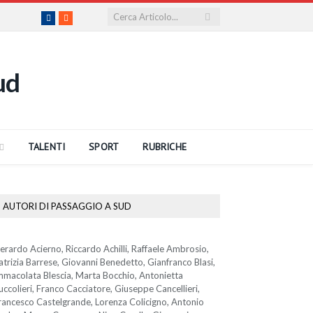
Facebook
RSS
TALENTI
SPORT
RUBRICHE
AUTORI DI PASSAGGIO A SUD
erardo Acierno, Riccardo Achilli, Raffaele Ambrosio,
atrizia Barrese, Giovanni Benedetto, Gianfranco Blasi,
mmacolata Blescia, Marta Bocchio, Antonietta
uccolieri, Franco Cacciatore, Giuseppe Cancellieri,
rancesco Castelgrande, Lorenza Colicigno, Antonio