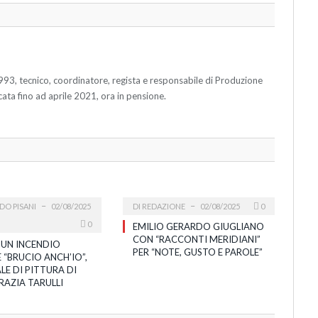
993, tecnico, coordinatore, regista e responsabile di Produzione
cata fino ad aprile 2021, ora in pensione.
DO PISANI
02/08/2025
DI
REDAZIONE
02/08/2025
0
0
EMILIO GERARDO GIUGLIANO
CON “RACCONTI MERIDIANI”
 UN INCENDIO
PER “NOTE, GUSTO E PAROLE”
 “BRUCIO ANCH’IO”,
LE DI PITTURA DI
RAZIA TARULLI