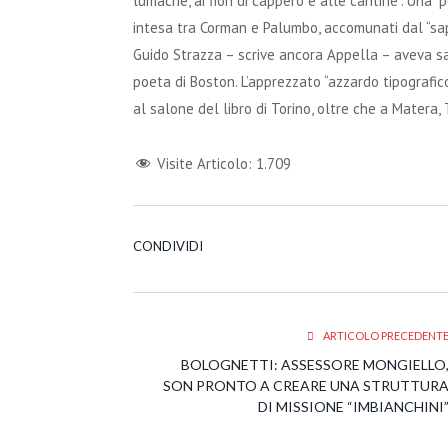
lumache, ai fiori di cappero e alle cantine”. Una “
intesa tra Corman e Palumbo, accomunati dal “sa
Guido Strazza – scrive ancora Appella – aveva s
poeta di Boston. L’apprezzato “azzardo tipografic
al salone del libro di Torino, oltre che a Matera, T
Visite Articolo:
1.709
CONDIVIDI
ARTICOLO PRECEDENT
BOLOGNETTI: ASSESSORE MONGIELLO
SON PRONTO A CREARE UNA STRUTTUR
DI MISSIONE “IMBIANCHINI