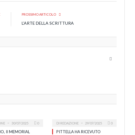
E
PROSSIMO ARTICOLO
”
L’ARTE DELLA SCRITTURA
Website
ONE
30/07/2025
0
DI
REDAZIONE
29/07/2025
0
O, II MEMORIAL
PITTELLA HA RICEVUTO