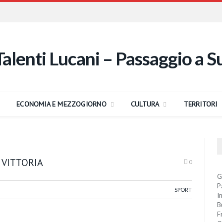
ECONOMIA E MEZZOGIORNO
CULTURA
TERRITORI
 VITTORIA
0
G
P
SPORT
I
B
F