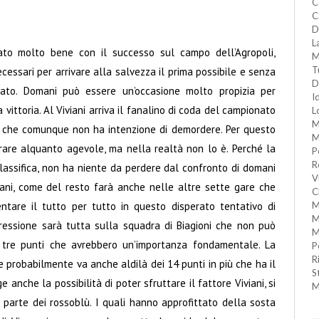
C
C
D
L
ziato molto bene con il successo sul campo dell’Agropoli,
M
T
ecessari per arrivare alla salvezza il prima possibile e senza
D
nato. Domani può essere un’occasione molto propizia per
I
 vittoria. Al Viviani arriva il fanalino di coda del campionato
L
M
e che comunque non ha intenzione di demordere. Per questo
M
rare alquanto agevole, ma nella realtà non lo è. Perché la
P
R
classifica, non ha niente da perdere dal confronto di domani
V
iani, come del resto farà anche nelle altre sette gare che
C
entare il tutto per tutto in questo disperato tentativo di
M
M
 pressione sarà tutta sulla squadra di Biagioni che non può
M
tre punti che avrebbero un’importanza fondamentale. La
P
R
 probabilmente va anche aldilà dei 14 punti in più che ha il
S
 anche la possibilità di poter sfruttare il fattore Viviani, si
M
 parte dei rossoblù. I quali hanno approfittato della sosta