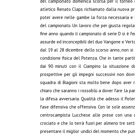
del campionato domenica scorsa per il torneo d
atletico Renato Claps richiamato dalla nuova pro
poter avere nelle gambe la forza necessaria e la
del campionato. Un lavoro che per giusta regola 
fine anno quando il campionato di serie D si è fer
assurde ed inconcepibili del duo Vangone e Ver
dal 19 al 28 dicembre dello scorso anno, non si
condizione fisica del Potenza. Che in tante part
dai 90 minuti con il Ciampino la situazione d
prospettive per gli impegni successivi non dov
squadra di Biagioni sta molto bene dopo aver ris
chiaro che saranno i rossoblù a dover fare la par
la difesa avversaria. Qualità che adesso il Pote
fase difensiva che offensiva. Con le sole assenz
centrocampista Lucchese alle prese con una d
crociato e che lo terrà fuori per almeno tre settim
presentare il miglior undici del momento che punt