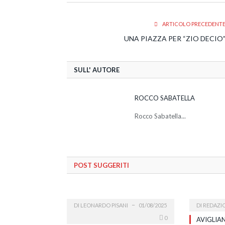
ARTICOLO PRECEDENT
UNA PIAZZA PER “ZIO DECIO
SULL' AUTORE
ROCCO SABATELLA
Rocco Sabatella...
POST SUGGERITI
DI
LEONARDO PISANI
01/08/2025
DI
REDAZI
0
AVIGLIAN