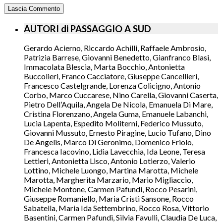
AUTORI di PASSAGGIO A SUD
Gerardo Acierno, Riccardo Achilli, Raffaele Ambrosio,
Patrizia Barrese, Giovanni Benedetto, Gianfranco Blasi,
Immacolata Blescia, Marta Bocchio, Antonietta
Buccolieri, Franco Cacciatore, Giuseppe Cancellieri,
Francesco Castelgrande, Lorenza Colicigno, Antonio
Corbo, Marco Cuccarese, Nino Carella, Giovanni Caserta,
Pietro Dell’Aquila, Angela De Nicola, Emanuela Di Mare,
Cristina Florenzano, Angela Guma, Emanuele Labanchi,
Lucia Lapenta, Espedito Moliterni, Federico Mussuto,
Giovanni Mussuto, Ernesto Piragine, Lucio Tufano, Dino
De Angelis, Marco Di Geronimo, Domenico Friolo,
Francesca Iacovino, Lidia Lavecchia, Ida Leone, Teresa
Lettieri, Antonietta Lisco, Antonio Lotierzo, Valerio
Lottino, Michele Luongo, Martina Marotta, Michele
Marotta, Margherita Marzario, Mario Migliaccio,
Michele Montone, Carmen Pafundi, Rocco Pesarini,
Giuseppe Romaniello, Maria Cristi Sansone, Rocco
Sabatella, Maria Ida Settembrino, Rocco Rosa, Vittorio
Basentini, Carmen Pafundi, Silvia Favulli, Claudia De Luca,