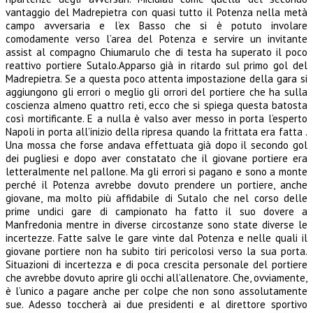
vantaggio del Madrepietra con quasi tutto il Potenza nella metà
campo avversaria e l’ex Basso che si è potuto involare
comodamente verso l’area del Potenza e servire un invitante
assist al compagno Chiumarulo che di testa ha superato il poco
reattivo portiere Sutalo.Apparso già in ritardo sul primo gol del
Madrepietra. Se a questa poco attenta impostazione della gara si
aggiungono gli errori o meglio gli orrori del portiere che ha sulla
coscienza almeno quattro reti, ecco che si spiega questa batosta
così mortificante. E a nulla è valso aver messo in porta l’esperto
Napoli in porta all’inizio della ripresa quando la frittata era fatta .
Una mossa che forse andava effettuata già dopo il secondo gol
dei pugliesi e dopo aver constatato che il giovane portiere era
letteralmente nel pallone. Ma gli errori si pagano e sono a monte
perché il Potenza avrebbe dovuto prendere un portiere, anche
giovane, ma molto più affidabile di Sutalo che nel corso delle
prime undici gare di campionato ha fatto il suo dovere a
Manfredonia mentre in diverse circostanze sono state diverse le
incertezze. Fatte salve le gare vinte dal Potenza e nelle quali il
giovane portiere non ha subito tiri pericolosi verso la sua porta.
Situazioni di incertezza e di poca crescita personale del portiere
che avrebbe dovuto aprire gli occhi all’allenatore. Che, ovviamente,
è l’unico a pagare anche per colpe che non sono assolutamente
sue. Adesso toccherà ai due presidenti e al direttore sportivo