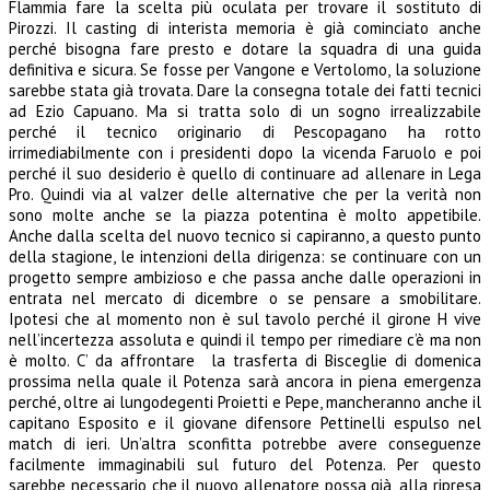
Flammia fare la scelta più oculata per trovare il sostituto di
Pirozzi. Il casting di interista memoria è già cominciato anche
perché bisogna fare presto e dotare la squadra di una guida
definitiva e sicura. Se fosse per Vangone e Vertolomo, la soluzione
sarebbe stata già trovata. Dare la consegna totale dei fatti tecnici
ad Ezio Capuano. Ma si tratta solo di un sogno irrealizzabile
perché il tecnico originario di Pescopagano ha rotto
irrimediabilmente con i presidenti dopo la vicenda Faruolo e poi
perché il suo desiderio è quello di continuare ad allenare in Lega
Pro. Quindi via al valzer delle alternative che per la verità non
sono molte anche se la piazza potentina è molto appetibile.
Anche dalla scelta del nuovo tecnico si capiranno, a questo punto
della stagione, le intenzioni della dirigenza: se continuare con un
progetto sempre ambizioso e che passa anche dalle operazioni in
entrata nel mercato di dicembre o se pensare a smobilitare.
Ipotesi che al momento non è sul tavolo perché il girone H vive
nell’incertezza assoluta e quindi il tempo per rimediare c’è ma non
è molto. C’ da affrontare la trasferta di Bisceglie di domenica
prossima nella quale il Potenza sarà ancora in piena emergenza
perché, oltre ai lungodegenti Proietti e Pepe, mancheranno anche il
capitano Esposito e il giovane difensore Pettinelli espulso nel
match di ieri. Un’altra sconfitta potrebbe avere conseguenze
facilmente immaginabili sul futuro del Potenza. Per questo
sarebbe necessario che il nuovo allenatore possa già, alla ripresa