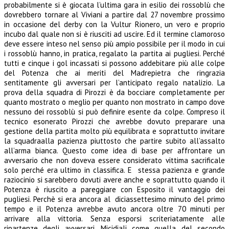
probabilmente si è giocata l’ultima gara in esilio dei rossoblù che
dovrebbero tornare al Viviani a partire dal 27 novembre prossimo
in occasione del derby con la Vultur Rionero, un vero e proprio
incubo dal quale non si è riusciti ad uscire. Ed il termine clamoroso
deve essere inteso nel senso più ampio possibile per il modo in cui
i rossoblù hanno, in pratica, regalato la partita ai pugliesi. Perché
tutti e cinque i gol incassati si possono addebitare più alle colpe
del Potenza che ai meriti del Madrepietra che ringrazia
sentitamente gli avversari per l’anticipato regalo natalizio. La
prova della squadra di Pirozzi è da bocciare completamente per
quanto mostrato o meglio per quanto non mostrato in campo dove
nessuno dei rossoblù si può definire esente da colpe. Compreso il
tecnico esonerato Pirozzi che avrebbe dovuto preparare una
gestione della partita molto più equilibrata e soprattutto invitare
la squadraalla pazienza piuttosto che partire subito all’assalto
all’arma bianca. Questo come idea di base per affrontare un
avversario che non doveva essere considerato vittima sacrificale
solo perché era ultimo in classifica. E stessa pazienza e grande
raziocinio si sarebbero dovuti avere anche e soprattutto quando il
Potenza è riuscito a pareggiare con Esposito il vantaggio dei
pugliesi. Perchè si era ancora al diciassettesimo minuto del primo
tempo e il Potenza avrebbe avuto ancora oltre 70 minuti per
arrivare alla vittoria. Senza esporsi scriteriatamente alle
ripartenze degli avversari. Micidiali come quella del secondo