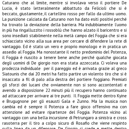
Caturano che al limite, mentre si involava verso il portiere De
Lucia, è stato letteralmente abbattuto da Felicioli che si è
beccato, giustamente, il cartellino rosso per fallo da ultimo uomo.
La punizione calciata da Caturano non ha dato esiti positivi perché
ha trovato la deviazione della barriera. Ma indubbiamente l’uomo
in più ha ringalluzzito i rossoblù che hanno alzato il baricentro e si
sono insediati stabilmente nella metà campo del Foggia che si era
schiacciato vicino alla sua area per cercare di difendere la rete di
vantaggio. Ed è stato un vero e proprio monologo e in pratica un
assedio al Foggia. Ma nonostante il netto predominio del Potenza,
il Foggia è riuscito a tenere bene anche perché qualche giocata
degli uomini di De giorgio non era stata azzeccata. Ci voleva una
prodezza individuale per il pareggio ed è arrivata grazie al greco
Siatounis che dai 20 metri ha fatto partire un violento tiro che si è
insaccato a fil di palo alla destra del portiere foggiano. Premiati
gli sforzi dei lucani che ovviamente non si sono accontentati e
avendo a disposizione 22 minuti più il recupero hanno continuato
ad attaccare per arrivare ai tre punti. Il Foggia mette dentro Kyine
e Brugugnone per gli esausti Gala e Zunno. Ma la musica non
cambia ed è sempre il Potenza a fare gioco offensivo ma con
attenzione ad evitare ripartenze del Foggia. Potenza vicino al
vantaggio con una bella incursione di Petrungaro a sinistra e cross
rasoterra per il tiro a colpo sicuro di Rosafio che viene respinto
sulla linea da un difensore. De Giorgio ci crede e mette dentro