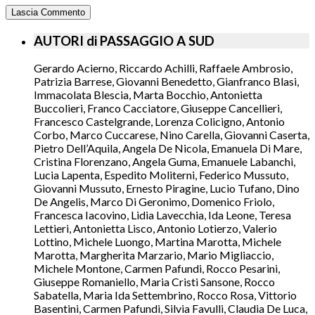
AUTORI di PASSAGGIO A SUD
Gerardo Acierno, Riccardo Achilli, Raffaele Ambrosio,
Patrizia Barrese, Giovanni Benedetto, Gianfranco Blasi,
Immacolata Blescia, Marta Bocchio, Antonietta
Buccolieri, Franco Cacciatore, Giuseppe Cancellieri,
Francesco Castelgrande, Lorenza Colicigno, Antonio
Corbo, Marco Cuccarese, Nino Carella, Giovanni Caserta,
Pietro Dell’Aquila, Angela De Nicola, Emanuela Di Mare,
Cristina Florenzano, Angela Guma, Emanuele Labanchi,
Lucia Lapenta, Espedito Moliterni, Federico Mussuto,
Giovanni Mussuto, Ernesto Piragine, Lucio Tufano, Dino
De Angelis, Marco Di Geronimo, Domenico Friolo,
Francesca Iacovino, Lidia Lavecchia, Ida Leone, Teresa
Lettieri, Antonietta Lisco, Antonio Lotierzo, Valerio
Lottino, Michele Luongo, Martina Marotta, Michele
Marotta, Margherita Marzario, Mario Migliaccio,
Michele Montone, Carmen Pafundi, Rocco Pesarini,
Giuseppe Romaniello, Maria Cristi Sansone, Rocco
Sabatella, Maria Ida Settembrino, Rocco Rosa, Vittorio
Basentini, Carmen Pafundi, Silvia Favulli, Claudia De Luca,