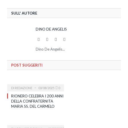
SULL' AUTORE
DINO DE ANGELIS
Website
Facebook
Twitter
LinkedIn
Dino De Angelis...
POST SUGGERITI
DI
REDAZIONE
03/08/2025
0
RIONERO CELEBRA I 200 ANNI
DELLA CONFRATERNITA
MARIA SS. DEL CARMELO