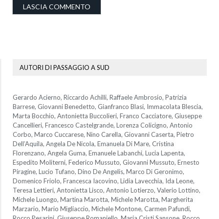
AUTORI DI PASSAGGIO A SUD
Gerardo Acierno, Riccardo Achilli, Raffaele Ambrosio, Patrizia
Barrese, Giovanni Benedetto, Gianfranco Blasi, Immacolata Blescia,
Marta Bocchio, Antonietta Buccolieri, Franco Cacciatore, Giuseppe
Cancellieri, Francesco Castelgrande, Lorenza Colicigno, Antonio
Corbo, Marco Cuccarese, Nino Carella, Giovanni Caserta, Pietro
Dell’Aquila, Angela De Nicola, Emanuela Di Mare, Cristina
Florenzano, Angela Guma, Emanuele Labanchi, Lucia Lapenta,
Espedito Moliterni, Federico Mussuto, Giovanni Mussuto, Ernesto
Piragine, Lucio Tufano, Dino De Angelis, Marco Di Geronimo,
Domenico Friolo, Francesca Iacovino, Lidia Lavecchia, Ida Leone,
Teresa Lettieri, Antonietta Lisco, Antonio Lotierzo, Valerio Lottino,
Michele Luongo, Martina Marotta, Michele Marotta, Margherita
Marzario, Mario Migliaccio, Michele Montone, Carmen Pafundi,
Rocco Pesarini, Giuseppe Romaniello, Maria Cristi Sansone, Rocco