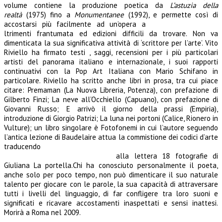
volume contiene la produzione poetica da
L’astuzia della
realtà
(1975) fino a
Monumentanee
(1992), e permette così di
accostarsi più facilmente ad un’opera a
ltrimenti frantumata ed edizioni difficili da trovare. Non va
dimenticata la sua significativa attività di ‘scrittore per l’arte’. Vito
Riviello ha firmato testi , saggi, recensioni per i più particolari
artisti del panorama italiano e internazionale, i suoi rapporti
continuativi con la Pop Art Italiana con Mario Schifano in
particolare. Riviello ha scritto anche libri in prosa, tra cui piace
citare: Premaman (La Nuova Libreria, Potenza), con prefazione di
Gilberto Finzi; La neve all’Occhiello (Capuano), con prefazione di
Giovanni Russo; E arrivò il giorno della prassi (Empiria),
introduzione di Giorgio Patrizi; La luna nei portoni (Calice, Rionero in
Vulture); un libro singolare è Fotofonemi in cui l’autore seguendo
l’antica lezione di Baudelaire attua la commistione dei codici d’arte
traducendo
alla lettera 18 fotografie di
Giuliana La portella.Chi ha conosciuto personalmente il poeta,
anche solo per poco tempo, non può dimenticare il suo naturale
talento per giocare con le parole, la sua capacità di attraversare
tutti i livelli del linguaggio, di far confligere tra loro suoni e
significati e ricavare accostamenti inaspettati e sensi inattesi.
Morirà a Roma nel 2009.