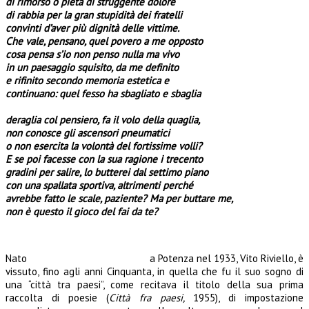
di rimorso o pietà di struggente dolore
di rabbia per la gran stupidità dei fratelli
convinti d’aver più dignità delle vittime.
Che vale, pensano, quel povero a me opposto
cosa pensa s’io non penso nulla ma vivo
in un paesaggio squisito, da me definito
e rifinito secondo memoria estetica e
continuano: quel fesso ha sbagliato e sbaglia
deraglia col pensiero, fa il volo della quaglia,
non conosce gli ascensori pneumatici
o non esercita la volontà del fortissime volli?
E se poi facesse con la sua ragione i trecento
gradini per salire, lo butterei dal settimo piano
con una spallata sportiva, altrimenti perché
avrebbe fatto le scale, paziente? Ma per buttare me,
non è questo il gioco del fai da te?
Nato
a Potenza nel 1933, Vito Riviello, è
vissuto, fino agli anni Cinquanta, in quella che fu il suo sogno di
una “città tra paesi”, come recitava il titolo della sua prima
raccolta di poesie (
Città fra paesi,
1955), di impostazione