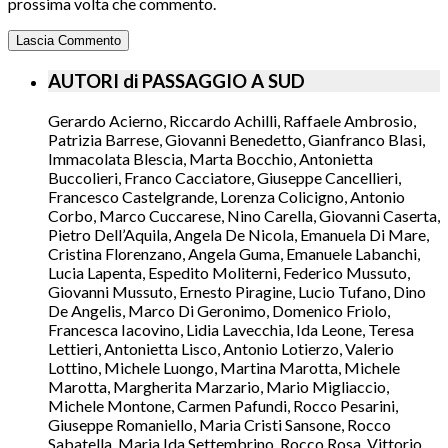
prossima volta che commento.
AUTORI di PASSAGGIO A SUD
Gerardo Acierno, Riccardo Achilli, Raffaele Ambrosio,
Patrizia Barrese, Giovanni Benedetto, Gianfranco Blasi,
Immacolata Blescia, Marta Bocchio, Antonietta
Buccolieri, Franco Cacciatore, Giuseppe Cancellieri,
Francesco Castelgrande, Lorenza Colicigno, Antonio
Corbo, Marco Cuccarese, Nino Carella, Giovanni Caserta,
Pietro Dell’Aquila, Angela De Nicola, Emanuela Di Mare,
Cristina Florenzano, Angela Guma, Emanuele Labanchi,
Lucia Lapenta, Espedito Moliterni, Federico Mussuto,
Giovanni Mussuto, Ernesto Piragine, Lucio Tufano, Dino
De Angelis, Marco Di Geronimo, Domenico Friolo,
Francesca Iacovino, Lidia Lavecchia, Ida Leone, Teresa
Lettieri, Antonietta Lisco, Antonio Lotierzo, Valerio
Lottino, Michele Luongo, Martina Marotta, Michele
Marotta, Margherita Marzario, Mario Migliaccio,
Michele Montone, Carmen Pafundi, Rocco Pesarini,
Giuseppe Romaniello, Maria Cristi Sansone, Rocco
Sabatella, Maria Ida Settembrino, Rocco Rosa, Vittorio