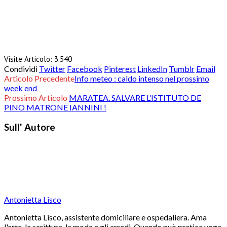
Visite Articolo:
3.540
Condividi
Twitter
Facebook
Pinterest
LinkedIn
Tumblr
Email
Articolo Precedente
Info meteo : caldo intenso nel prossimo
week end
Prossimo Articolo
MARATEA. SALVARE L’ISTITUTO DE
PINO MATRONE IANNINI !
Sull' Autore
Antonietta Lisco
Antonietta Lisco, assistente domiciliare e ospedaliera. Ama
l'arte, la scrittura, la moda e gli arredi. Quando può pratica yoga,