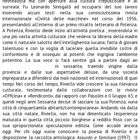
neorealista ma con aperture alla cultura crepuscolare e al
surreale. Fu Leonardo Sinisgalli ad occuparsi del suo lavoro
inserendo alcuni testi nella sua conosciutissima rivista
internazionale «Civiltà delle macchine» nel corso del 1956,
presentandoli all’interno di un primo ritratto letterario di Potenza.
A Potenza, Riviello diede inizio all’attività poetica , inserendola in
una più vasta attività culturale che vedeva la libreria della madre
come il naturale salotto dell’intellighentia lucana, fatta di giovani
talentuosi e con la voglia di lacerare quella invisibile coltre di
conformismo e di ossequio ai potenti che ingrigiva l’ambiente
potentino. La sua voce si farà sentire già a partire dagli an
ni sessanta, traendo origine dalla
provincia e dalle sue aspettative deluse, da una società
impreparata a difendersi dai mali nazionali ed internazionali di quei
tempi. Nel corso del tempo, Riviello vide crescere la sua rilevanza
culturale, testimoniata dalle collaborazioni con le riviste
«Officina» e «Rendiconti», dai rapporti con Pasolini e il Gruppo 63, e
quindi negli anni Sessanta decise di lasciare la sua Potenza, «una
città di cinquantamila abitanti/contemporanea». Andando via dalla
sua città natale, Riviello, non ha mai dimenticato l’esperienza
maturata in quella città, piccolo borghese a reddito fisso con la
sua sproporzionata speculazione edilizia. Come accade ancora
oggi. Per chi oggi vuole conoscere la poesia di Riviello è a
disposizione la raccolta antologica
Assurdo e familiare
(1997). Il