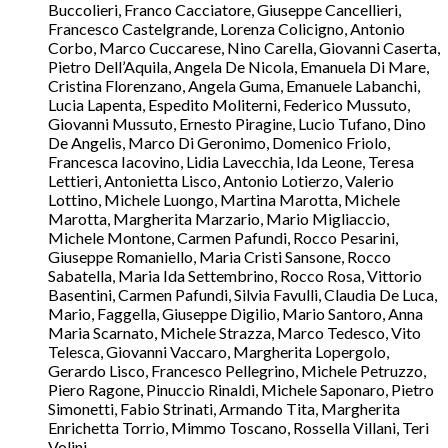
Buccolieri, Franco Cacciatore, Giuseppe Cancellieri,
Francesco Castelgrande, Lorenza Colicigno, Antonio
Corbo, Marco Cuccarese, Nino Carella, Giovanni Caserta,
Pietro Dell’Aquila, Angela De Nicola, Emanuela Di Mare,
Cristina Florenzano, Angela Guma, Emanuele Labanchi,
Lucia Lapenta, Espedito Moliterni, Federico Mussuto,
Giovanni Mussuto, Ernesto Piragine, Lucio Tufano, Dino
De Angelis, Marco Di Geronimo, Domenico Friolo,
Francesca Iacovino, Lidia Lavecchia, Ida Leone, Teresa
Lettieri, Antonietta Lisco, Antonio Lotierzo, Valerio
Lottino, Michele Luongo, Martina Marotta, Michele
Marotta, Margherita Marzario, Mario Migliaccio,
Michele Montone, Carmen Pafundi, Rocco Pesarini,
Giuseppe Romaniello, Maria Cristi Sansone, Rocco
Sabatella, Maria Ida Settembrino, Rocco Rosa, Vittorio
Basentini, Carmen Pafundi, Silvia Favulli, Claudia De Luca,
Mario, Faggella, Giuseppe Digilio, Mario Santoro, Anna
Maria Scarnato, Michele Strazza, Marco Tedesco, Vito
Telesca, Giovanni Vaccaro, Margherita Lopergolo,
Gerardo Lisco, Francesco Pellegrino, Michele Petruzzo,
Piero Ragone, Pinuccio Rinaldi, Michele Saponaro, Pietro
Simonetti, Fabio Strinati, Armando Tita, Margherita
Enrichetta Torrio, Mimmo Toscano, Rossella Villani, Teri
Volini