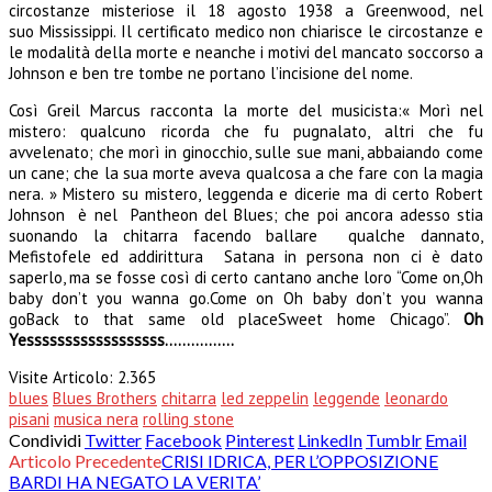
circostanze misteriose il 18 agosto 1938 a Greenwood, nel
suo Mississippi. Il certificato medico non chiarisce le circostanze e
le modalità della morte e neanche i motivi del mancato soccorso a
Johnson e ben tre tombe ne portano l’incisione del nome.
Così Greil Marcus racconta la morte del musicista:« Morì nel
mistero: qualcuno ricorda che fu pugnalato, altri che fu
avvelenato; che morì in ginocchio, sulle sue mani, abbaiando come
un cane; che la sua morte aveva qualcosa a che fare con la magia
nera. » Mistero su mistero, leggenda e dicerie ma di certo Robert
Johnson è nel Pantheon del Blues; che poi ancora adesso stia
suonando la chitarra facendo ballare qualche dannato,
Mefistofele ed addirittura Satana in persona non ci è dato
saperlo, ma se fosse così di certo cantano anche loro “Come on,Oh
baby don’t you wanna go.Come on Oh baby don’t you wanna
goBack to that same old placeSweet home Chicago”
.
Oh
Ye
ssssssssssssssssss…………….
Visite Articolo:
2.365
blues
Blues Brothers
chitarra
led zeppelin
leggende
leonardo
pisani
musica nera
rolling stone
Condividi
Twitter
Facebook
Pinterest
LinkedIn
Tumblr
Email
Articolo Precedente
CRISI IDRICA, PER L’OPPOSIZIONE
BARDI HA NEGATO LA VERITA’