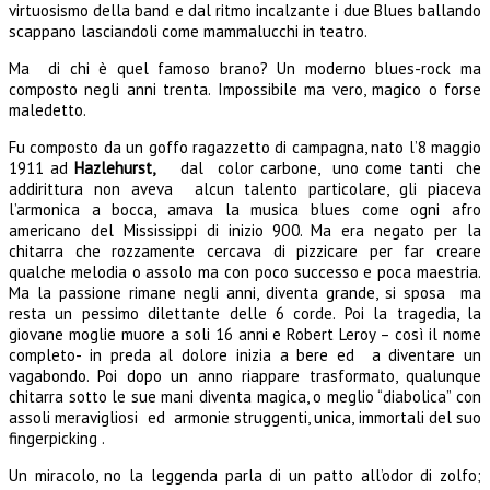
virtuosismo della band e dal ritmo incalzante i due Blues ballando
scappano lasciandoli come mammalucchi in teatro.
Ma di chi è quel famoso brano? Un moderno blues-rock ma
composto negli anni trenta. Impossibile ma vero, magico o forse
maledetto.
Fu composto da un goffo ragazzetto di campagna, nato l’8 maggio
1911 ad
Hazlehurst,
dal color carbone, uno come tanti che
addirittura non aveva alcun talento particolare, gli piaceva
l’armonica a bocca, amava la musica blues come ogni afro
americano del Mississippi di inizio 900. Ma era negato per la
chitarra che rozzamente cercava di pizzicare per far creare
qualche melodia o assolo ma con poco successo e poca maestria.
Ma la passione rimane negli anni, diventa grande, si sposa ma
resta un pessimo dilettante delle 6 corde. Poi la tragedia, la
giovane moglie muore a soli 16 anni e Robert Leroy – così il nome
completo- in preda al dolore inizia a bere ed a diventare un
vagabondo. Poi dopo un anno riappare trasformato, qualunque
chitarra sotto le sue mani diventa magica, o meglio “diabolica” con
assoli meravigliosi ed armonie struggenti, unica, immortali del suo
fingerpicking .
Un miracolo, no la leggenda parla di un patto all’odor di zolfo;