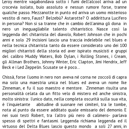
Leroy mentre vagabondava sotto i fumi dell’alcool arriva ad un
crocevia isolato, buio assoluto e nessun rumore forse, tranne
qualche passo. Mezzanotte in punto ed arriva un uomo misterioso
vestito di nero, Faust? Belzebù? Astarotte? O addirittura Lucifero
in persona? Non si sa tranne che in cambio dell’anima gli dona in
nero un ineguagliabile talento chitarristico. Nasce così la
leggenda del chitarrista del diavolo, Robert Johnson che in pochi
anni e solo 29 incisioni lascio una traccia indelebile nel blues e
nella tecnica chitarrista tanto da essere considerato uno dei 100
migliori chitarristi della storia ed aver ispirato musicisti e gruppi
del calibro Muddy Waters, Bob Dylan, i Rolling Stones, i Cream,
gli Allman Brothers, Johnny Winter, Eric Clapton, Jimi Hendrix, Jeff
Beck e i Led Zeppelin. Scusate se è poco…
Chissà, forse l’uomo in nero non aveva né corna ne zoccoli di capra
ma solo una maestria unica nel blues ed aveva un nome Ike
Zinneman, e fu il suo maestro e mentore. Zinneman risulta una
personalità celata da un fitto velo di mistero ed anche sinistra,
molto sinistra: l’unico dato, nella completa oscurità sulla sua vita,
è l’inquietante abitudine di suonare nei cimiteri, tra le tombe,
nota al punto da essere additato quale emissario del demonio. E
nei suoi testi Robert, tra l’altro più nero di calimero- parlava
spesso di spettri e fantasmi. Leggenda richiama leggenda ed il
virtuoso del Delta Blues lascio questo mondo a soli 27 anni, in