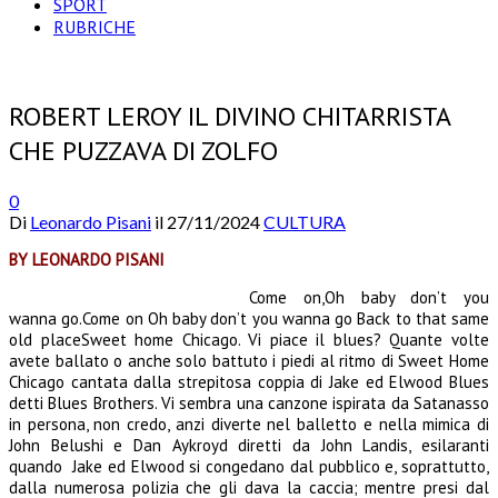
SPORT
RUBRICHE
ROBERT LEROY IL DIVINO CHITARRISTA
CHE PUZZAVA DI ZOLFO
0
Di
Leonardo Pisani
il
27/11/2024
CULTURA
BY LEONARDO PISANI
Come on,Oh baby don’t you
wanna go.Come on Oh baby don’t you wanna go Back to that same
old placeSweet home Chicago. Vi piace il blues? Quante volte
avete ballato o anche solo battuto i piedi al ritmo di Sweet Home
Chicago cantata dalla strepitosa coppia di Jake ed Elwood Blues
detti Blues Brothers. Vi sembra una canzone ispirata da Satanasso
in persona, non credo, anzi diverte nel balletto e nella mimica di
John Belushi e Dan Aykroyd diretti da John Landis, esilaranti
quando Jake ed Elwood si congedano dal pubblico e, soprattutto,
dalla numerosa polizia che gli dava la caccia; mentre presi dal