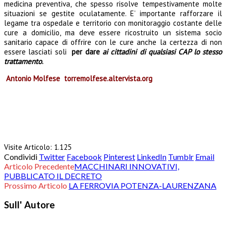
medicina preventiva, che spesso risolve tempestivamente molte
situazioni se gestite oculatamente. E’ importante rafforzare il
legame tra ospedale e territorio con monitoraggio costante delle
cure a domicilio, ma deve essere ricostruito un sistema socio
sanitario capace di offrire con le cure anche la certezza di non
essere lasciati soli
per dare
ai cittadini di qualsiasi CAP lo stesso
trattamento
.
Antonio Molfese torremolfese.altervista.org
Visite Articolo:
1.125
Condividi
Twitter
Facebook
Pinterest
LinkedIn
Tumblr
Email
Articolo Precedente
MACCHINARI INNOVATIVI,
PUBBLICATO IL DECRETO
Prossimo Articolo
LA FERROVIA POTENZA-LAURENZANA
Sull' Autore