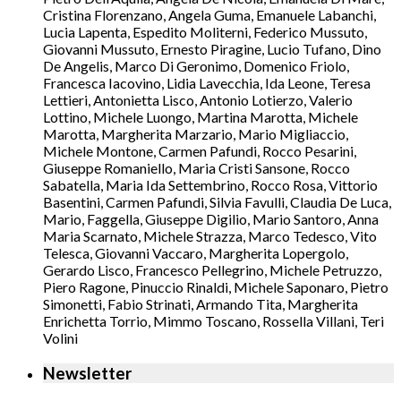
Cristina Florenzano, Angela Guma, Emanuele Labanchi,
Lucia Lapenta, Espedito Moliterni, Federico Mussuto,
Giovanni Mussuto, Ernesto Piragine, Lucio Tufano, Dino
De Angelis, Marco Di Geronimo, Domenico Friolo,
Francesca Iacovino, Lidia Lavecchia, Ida Leone, Teresa
Lettieri, Antonietta Lisco, Antonio Lotierzo, Valerio
Lottino, Michele Luongo, Martina Marotta, Michele
Marotta, Margherita Marzario, Mario Migliaccio,
Michele Montone, Carmen Pafundi, Rocco Pesarini,
Giuseppe Romaniello, Maria Cristi Sansone, Rocco
Sabatella, Maria Ida Settembrino, Rocco Rosa, Vittorio
Basentini, Carmen Pafundi, Silvia Favulli, Claudia De Luca,
Mario, Faggella, Giuseppe Digilio, Mario Santoro, Anna
Maria Scarnato, Michele Strazza, Marco Tedesco, Vito
Telesca, Giovanni Vaccaro, Margherita Lopergolo,
Gerardo Lisco, Francesco Pellegrino, Michele Petruzzo,
Piero Ragone, Pinuccio Rinaldi, Michele Saponaro, Pietro
Simonetti, Fabio Strinati, Armando Tita, Margherita
Enrichetta Torrio, Mimmo Toscano, Rossella Villani, Teri
Volini
Newsletter