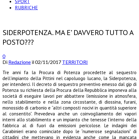
SPORT
RUBRICHE
SIDERPOTENZA. MA E’ DAVVERO TUTTO A
POSTO???
0
Di
Redazione
il
02/11/2017
TERRITORI
Tre anni fa la Procura di Potenza procedette al sequestro
dell’impianto della Pittini nel capoluogo lucano, la Siderpotenza,
per intenderci. Il decreto di sequestro preventivo emesso dal gip di
Potenza su richiesta della Procura della Repubblica imponeva alla
società di eseguire lavori per abbattere l’emissione in atmosfera,
nello stabilimento e nella zona circostante, di diossina, furani,
monossido di carbonio e “altri composti nocivi in quantità superiore
al consentito”. Prevedeva anche un coinvogliamento dei vapori
interni allo stabilimento e un impianto che tenesse l’i
nterno della
fabbrica al di fuori da emissioni pericolose. Le indagini dei
Carabinieri erano cominciate dopo le “numerose segnalazioni” di
cittadini che mettevano in evidenza anche come la mancata