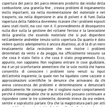
copertura del parco del parco minerario prodotto dai residui della
combustione, una granella fine , creava problemi di inquinamento
molto importanti, sia nella movimentazione del materiale e nel
trasporto, sia nella dispersione in aria di polveri e di fumi. Dalla
riapertura della fabbrica dovremmo ricavare che i problemi esposti
siano stati risolti, ma così non è. Il provvedimento di dissequestro
nulla dice sulla la gestione del rottame ferroso e la lavorazione
della granella che essendo materiale che si può disperdere
nell’ambiente andrebbe tenuto sotto copertura. Da quanto è dato
vedere questo adempimento è ancora disatteso, al di là di un mero
innalzamento della recinzione che non risolve i problemi
determinati da vento e da pioggia, ma ufficialmente nessuno sa
che cosa è stato fatto o che cosa è stato programmato. Ecco,
appunto, non sappiamo. Non vogliamo entrare in cose giudiziarie,
ma è un pò sconfortante ammettere che le sole novità che hanno
consentito di conoscere i problemi sono venuti su input
dell’attività inquirente, la quale non ha liquidato come cazzate e
approssimazioni scientifiche le denunce che arrivavano da chi
aveva conoscenza dei problemi e determinazione a denunciarli
pubblicamente. Ne consegue che ci vogliono nuovi comportamenti
perchè è inimmaginabile che le autorità civili possano continuare a
rispondere come le tre scimmiette, dovendo invece da ora vedere,
sentire e sopratutto parlare. Ora che la magistratura parli per atti