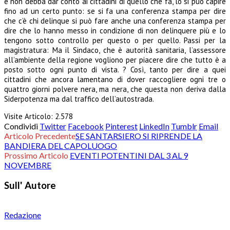
e non debba dar conto ai cittadini di quello che fa, lo si può capire
fino ad un certo punto: se si fa una conferenza stampa per dire
che c’è chi delinque si può fare anche una conferenza stampa per
dire che lo hanno messo in condizione di non delinquere più e lo
tengono sotto controllo per questo o per quello. Passi per la
magistratura: Ma il Sindaco, che è autorità sanitaria, l’assessore
all’ambiente della regione vogliono per piacere dire che tutto è a
posto sotto ogni punto di vista. ? Così, tanto per dire a quei
cittadini che ancora lamentano di dover raccogliere ogni tre o
quattro giorni polvere nera, ma nera, che questa non deriva dalla
Siderpotenza ma dal traffico dell’autostrada.
Visite Articolo:
2.578
Condividi
Twitter
Facebook
Pinterest
LinkedIn
Tumblr
Email
Articolo Precedente
SE SANTARSIERO SI RIPRENDE LA
BANDIERA DEL CAPOLUOGO
Prossimo Articolo
EVENTI POTENTINI DAL 3 AL 9
NOVEMBRE
Sull' Autore
Redazione