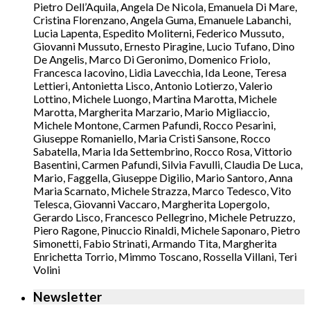
Pietro Dell’Aquila, Angela De Nicola, Emanuela Di Mare,
Cristina Florenzano, Angela Guma, Emanuele Labanchi,
Lucia Lapenta, Espedito Moliterni, Federico Mussuto,
Giovanni Mussuto, Ernesto Piragine, Lucio Tufano, Dino
De Angelis, Marco Di Geronimo, Domenico Friolo,
Francesca Iacovino, Lidia Lavecchia, Ida Leone, Teresa
Lettieri, Antonietta Lisco, Antonio Lotierzo, Valerio
Lottino, Michele Luongo, Martina Marotta, Michele
Marotta, Margherita Marzario, Mario Migliaccio,
Michele Montone, Carmen Pafundi, Rocco Pesarini,
Giuseppe Romaniello, Maria Cristi Sansone, Rocco
Sabatella, Maria Ida Settembrino, Rocco Rosa, Vittorio
Basentini, Carmen Pafundi, Silvia Favulli, Claudia De Luca,
Mario, Faggella, Giuseppe Digilio, Mario Santoro, Anna
Maria Scarnato, Michele Strazza, Marco Tedesco, Vito
Telesca, Giovanni Vaccaro, Margherita Lopergolo,
Gerardo Lisco, Francesco Pellegrino, Michele Petruzzo,
Piero Ragone, Pinuccio Rinaldi, Michele Saponaro, Pietro
Simonetti, Fabio Strinati, Armando Tita, Margherita
Enrichetta Torrio, Mimmo Toscano, Rossella Villani, Teri
Volini
Newsletter