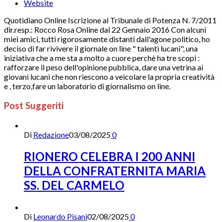
Website
Quotidiano Online Iscrizione al Tribunale di Potenza N. 7/2011
dir.resp.: Rocco Rosa Online dal 22 Gennaio 2016 Con alcuni
miei amici, tutti rigorosamente distanti dall'agone politico, ho
deciso di far rivivere il giornale on line " talenti lucani", una
iniziativa che a me sta a molto a cuore perchè ha tre scopi :
rafforzare il peso dell'opinione pubblica, dare una vetrina ai
giovani lucani che non riescono a veicolare la propria creatività
e , terzo,fare un laboratorio di giornalismo on line.
Post Suggeriti
Di
Redazione
03/08/2025
0
RIONERO CELEBRA I 200 ANNI
DELLA CONFRATERNITA MARIA
SS. DEL CARMELO
Di
Leonardo Pisani
02/08/2025
0