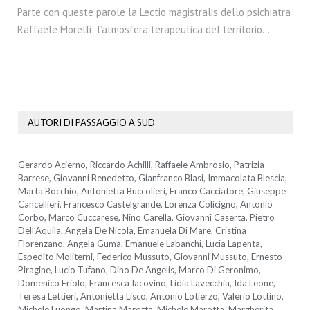
Parte con queste parole la Lectio magistralis dello psichiatra
Raffaele Morelli: l’atmosfera terapeutica del territorio…
AUTORI DI PASSAGGIO A SUD
Gerardo Acierno, Riccardo Achilli, Raffaele Ambrosio, Patrizia
Barrese, Giovanni Benedetto, Gianfranco Blasi, Immacolata Blescia,
Marta Bocchio, Antonietta Buccolieri, Franco Cacciatore, Giuseppe
Cancellieri, Francesco Castelgrande, Lorenza Colicigno, Antonio
Corbo, Marco Cuccarese, Nino Carella, Giovanni Caserta, Pietro
Dell’Aquila, Angela De Nicola, Emanuela Di Mare, Cristina
Florenzano, Angela Guma, Emanuele Labanchi, Lucia Lapenta,
Espedito Moliterni, Federico Mussuto, Giovanni Mussuto, Ernesto
Piragine, Lucio Tufano, Dino De Angelis, Marco Di Geronimo,
Domenico Friolo, Francesca Iacovino, Lidia Lavecchia, Ida Leone,
Teresa Lettieri, Antonietta Lisco, Antonio Lotierzo, Valerio Lottino,
Michele Luongo, Martina Marotta, Michele Marotta, Margherita